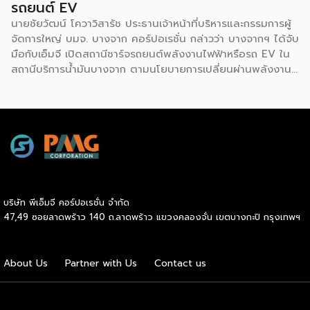
รถยนต์ EV
นายชัยวัฒน์ โควาวิสารัช ประธานเจ้าหน้าที่บริหารและกรรมการผู้
จัดการใหญ่ บมจ. บางจาก คอร์ปอเรชั่น กล่าวว่า บางจากฯ ได้จับ
มือกับเอ็มจี เปิดสถานีชาร์จรถยนต์พลังงานไฟฟ้าหรือรถ EV ใน
สถานีบริการน้ำมันบางจาก ตามนโยบายการเปลี่ยนผ่านพลังงาน
ที่จะนำไทยสู่การใช้พลังงานสะอาด เพื่อคุณภาพชีวิตและสิ่ง
แวดล้อมที่ยั่งยืน .ที่ผ่านมา บางจากฯ ได้ขยายสถานีชาร์จรถ EV
ภายในสถานีบริการน้ำมันบางจากอย่างต่อเนื่องเพื่ออำนวยความ
สะดวกให้ผู้ใช้รถ EV ที่เพิ่มขึ้น สำหรับความร่วมมือครั้งนี้ จะทำให้
สถานีบริการน้ำมันบางจากมีสถานีชาร์จรถ EV ทั้งในกรุงเทพฯ
และต่างจังหวัด ครอบคลุมทั่วประเทศ .โดยความร่วมมือครั้งนี้
เป็นการติดตั้งสถานีชาร์จรถยนต์พลังงานไฟฟ้า เพื่อรองรับการ
เติบโตของตลาดรถยนต์พลังงานไฟฟ้าภายในประเทศ โดยติดตั้ง
บริษัท พีเอ็มจี คอร์ปอเรชั่น จำกัด
สถานีชาร์จรถยนต์ไฟฟ้า “MG Super Charge” ในสถานีบริการ
47,49 ซอยลาดพร้าว 140 ถ.ลาดพร้าว แขวงคลองจั่น เขตบางกะปิ กรุงเทพฯ
น้ำมันบางจาก ครอบคลุมทั้งในเขตกรุงเทพฯ นนทบุรีและ
สมุทรปราการ ซึ่งในระยะเริ่มต้น มีเป้าหมายที่จะติดตั้งทั้งสิ้น 50
แห่งภายในปีนี้ และคาดการณ์ว่าจะเริ่มเปิดให้บริการได้ประมาณ
About Us
Partner with Us
Contact us
เดือนตุลาคมเป็นต้นไป .ด้านนายจาง ไห่โป กรรมการผู้จัดการ
บริษัท เอสเอไอซี มอเตอร์ – ซีพี จำกัด และ บริษัท […]