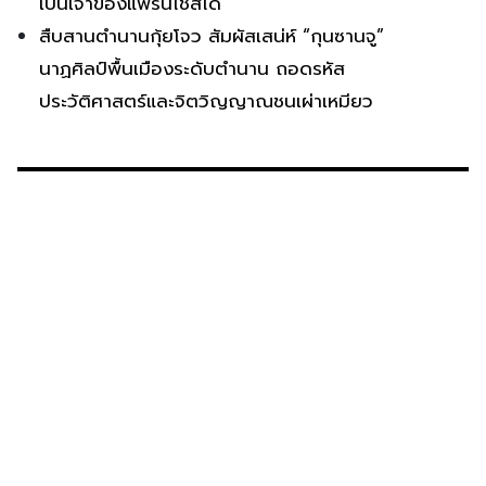
เป็นเจ้าของแฟรนไชส์ได้
สืบสานตำนานกุ้ยโจว สัมผัสเสน่ห์ “กุนซานจู”
นาฏศิลป์พื้นเมืองระดับตำนาน ถอดรหัส
ประวัติศาสตร์และจิตวิญญาณชนเผ่าเหมียว