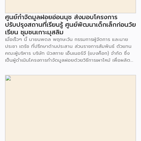
ศูนย์กำจัดมูลฝอยอ่อนนุช ส่งมอบโครงการ
ปรับปรุงสถานที่เรียนรู้ ศูนย์พัฒนาเด็กเล็กก่อนวัย
เรียน ชุมชนเกาะมุสลิม
เมื่อเร็วๆ นี้ นายนพดล พฤกษะวัน กรรมการผู้จัดการ และนาย
ประชา เตรัช ที่ปรึกษาด้านประสาน ส่วนราชการสัมพันธ์ ตัวแทน
คณะผู้บริหาร บริษัท นิวสกาย เอ็นเนอร์จี (แบงค็อก) จํากัด ซึ่ง
เป็นผู้ดำเนินโครงการกำจัดมูลฝอยด้วยวิธีการเผาไหม้ เพื่อผลิต
พลังงานไฟฟ้า ขนาดไม่น้อยกว่า 1,000 ตันต่อวัน ศูนย์กำจัด
มูลฝอยอ่อนนุช เป็นประธานในพิธีส่งมอบโครงการปรับปรุงสถาน
ที่เรียนรู้ ศูนย์พัฒนาเด็กเล็ก ก่อนวัยเรียน ชุมชนเกาะมุสลิม แขวง
ประเวศ เขตประเวศ กรุงเทพมหานคร ทั้งนี้โครงการปรับปรุงสถาน
ที่เรียนรู้ ศูนย์พัฒนาเด็กเล็กก่อนวัยเรียน ชุมชนเกาะมุสลิม ตั้งอยู่
ในซอยอ่อนนุช 86 ดำเนินการขึ้นเพื่อเพิ่มพื้นที่การเรียนรู้เพิ่มเติม
นอกห้องเรียน และใช้เป็นสถานที่จัดกิจกรรมของศูนย์เด็กเล็กฯ
ตลอดจนใช้เป็นพื้นที่จัดกิจกรรมต่างๆ ของชุมชน นอกจากนั้นยัง
มีการมอบตุ๊กตาและของเล่นเพื่อส่งเสริมพัฒนาการเรียนรู้และ
พัฒนาการกล้ามเนื้อมัดเล็กของเด็กด้วย โดยมีผู้แทนจาก
สำนักงานเขตประเวศ ผู้แทนจากศูนย์กำจัดมูลฝอยอ่อนนุช ตลอด