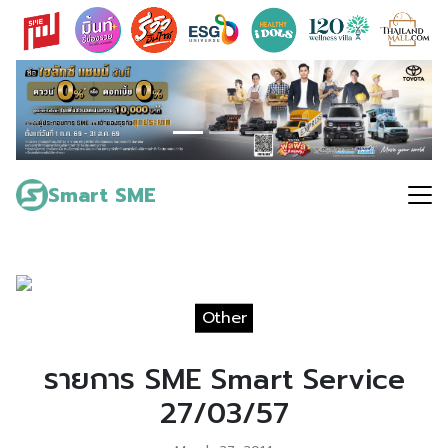
Skip
to
content
Search
for:
Smart SME
Other
รายการ SME Smart Service
27/03/57