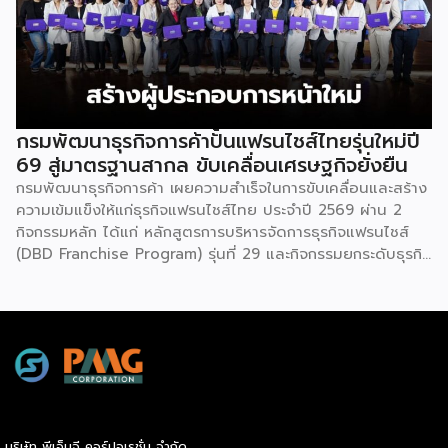
ฮอลล์ 6-8 อิมแพ็คเมืองทองธานี คาดเม็ดเงินสะพัดในงานราว
220 ล้านบาท นายพูนพงษ์ นัยนาภากรณ์ อธิบดีกรมพัฒนา
ธุรกิจการค้า กระทรวงพาณิชย์ กล่าวว่า งาน ” Franchise Expo
Thailand & Thailand E-Commerce Selection Expo
(TESE 2026) เป็นเวทีแสดงธุรกิจแฟรนไชส์และโซลูชั่นส์แบบครบ
วงจร […]
กรมพัฒนาธุรกิจการค้าปั้นแฟรนไชส์ไทยรุ่นใหม่ปี
69 สู่มาตรฐานสากล ขับเคลื่อนเศรษฐกิจยั่งยืน
กรมพัฒนาธุรกิจการค้า เผยความสำเร็จในการขับเคลื่อนและสร้าง
ความเข้มแข็งให้แก่ธุรกิจแฟรนไชส์ไทย ประจำปี 2569 ผ่าน 2
กิจกรรมหลัก ได้แก่ หลักสูตรการบริหารจัดการธุรกิจแฟรนไชส์
(DBD Franchise Program) รุ่นที่ 29 และกิจกรรมยกระดับธุรกิจ
สู่เกณฑ์มาตรฐานคุณภาพการบริหารจัดการธุรกิจแฟรนไชส์
(Franchise Standard) มุ่งเป้าบ่มเพาะศักยภาพผู้ประกอบการราย
ใหม่ พร้อมการันตีคุณภาพมาตรฐานเพื่อสร้างความเชี่ยวชาญและ
ความน่าเชื่อถือในตลาดโลก นายพูนพงษ์ นัยนาภากรณ์ อธิบดี
กรมพัฒนาธุรกิจการค้า กระทรวงพาณิชย์ เปิดเผยภายหลังเป็น
ประธานมอบประกาศนียบัตรแก่ผู้ประกอบการแฟรนไชส์ใน 2
กิจกรรมว่า “ขอแสดงความยินดีกับทุกกิจการที่ได้รับ
ประกาศนียบัตรในวันนี้ (วันพุธที่ 15 กรกฎาคม 2569) โดย
บริษัท พีเอ็มจี คอร์ปอเรชั่น จำกัด