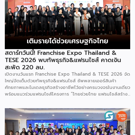
“งานแฟรนไชส์ เอ็กซ์โป ไทยแลนด์ บาย สมาร์ท เอสเอ็มอี เอ็กซ์
โป (Franchise Expo Thailand by Smart SME Expo)” ซึ่ง
เป็นงานแสดงธุรกิจแฟรนไชส์ชั้นนำที่จัดขึ้นโดย บริษัท พีเอ็มจี
คอร์ปอเรชัน จำกัด เพื่อยกระดับศักยภาพของผู้ประกอบการและ
เจ้าของธุรกิจที่ต้องการขยายกิจการผ่านระบบแฟรนไชส์ […]
สตาร์ทวันนี้! Franchise Expo Thailand &
TESE 2026 พบทัพธุรกิจ&แฟรนไชส์ คาดเงิน
สะพัด 220 ลบ.
เปิดงานวันแรก Franchise Expo Thailand & TESE 2026 จัด
ใหญ่จัดเต็มด้วยทัพธุรกิจ&แฟรนไชส์ ซัพพลายเออร์สินค้า
ศักยภาพและโมเดลธุรกิจสร้างอาชีพไว้อย่างครบวงจรในงานเดียว
พร้อมแนวร่วมแฟรนไชส์โครงการ “ไทยช่วยไทย แฟรนไชส์สร้าง
อาชีพ พลัส” ที่รัฐช่วยจ่ายค่าแฟรนไชส์ 50% มาเสริมทัพในงาน
รวมกว่า 250 บูธ บนพื้นที่ 15,000 ตารางเมตร หวังเป็นทาง
เลือกสร้างรายได้เพิ่มและพยุงเศรษฐกิจไทยให้ฟื้นตัว เสิร์ฟครบ
จบในงานด้วยสินเชื่อ และทำเลทองทั่วประเทศ พร้อมเสวนาให้
ความรู้โดยผู้ทรงคุณวุฒิคับคั่ง และกิจกรรมเจรจาจับคู่ธุรกิจทั้งใน
และต่างประเทศ งานจัดต่อเนื่องระหว่างวันที่ 6-9 สิงหาคมนี้ ที่