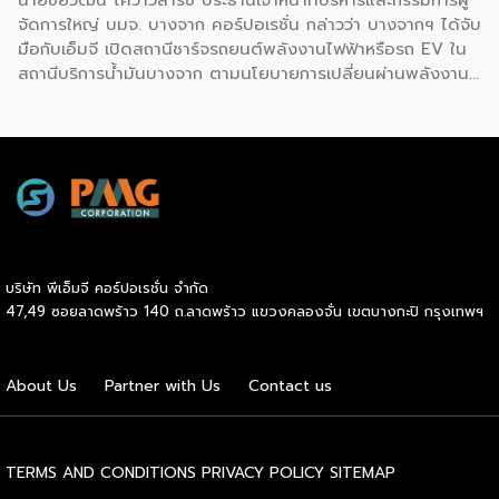
จัดการใหญ่ บมจ. บางจาก คอร์ปอเรชั่น กล่าวว่า บางจากฯ ได้จับ
มือกับเอ็มจี เปิดสถานีชาร์จรถยนต์พลังงานไฟฟ้าหรือรถ EV ใน
สถานีบริการน้ำมันบางจาก ตามนโยบายการเปลี่ยนผ่านพลังงาน
ที่จะนำไทยสู่การใช้พลังงานสะอาด เพื่อคุณภาพชีวิตและสิ่ง
แวดล้อมที่ยั่งยืน .ที่ผ่านมา บางจากฯ ได้ขยายสถานีชาร์จรถ EV
ภายในสถานีบริการน้ำมันบางจากอย่างต่อเนื่องเพื่ออำนวยความ
สะดวกให้ผู้ใช้รถ EV ที่เพิ่มขึ้น สำหรับความร่วมมือครั้งนี้ จะทำให้
สถานีบริการน้ำมันบางจากมีสถานีชาร์จรถ EV ทั้งในกรุงเทพฯ
และต่างจังหวัด ครอบคลุมทั่วประเทศ .โดยความร่วมมือครั้งนี้
เป็นการติดตั้งสถานีชาร์จรถยนต์พลังงานไฟฟ้า เพื่อรองรับการ
เติบโตของตลาดรถยนต์พลังงานไฟฟ้าภายในประเทศ โดยติดตั้ง
บริษัท พีเอ็มจี คอร์ปอเรชั่น จำกัด
สถานีชาร์จรถยนต์ไฟฟ้า “MG Super Charge” ในสถานีบริการ
47,49 ซอยลาดพร้าว 140 ถ.ลาดพร้าว แขวงคลองจั่น เขตบางกะปิ กรุงเทพฯ
น้ำมันบางจาก ครอบคลุมทั้งในเขตกรุงเทพฯ นนทบุรีและ
สมุทรปราการ ซึ่งในระยะเริ่มต้น มีเป้าหมายที่จะติดตั้งทั้งสิ้น 50
แห่งภายในปีนี้ และคาดการณ์ว่าจะเริ่มเปิดให้บริการได้ประมาณ
About Us
Partner with Us
Contact us
เดือนตุลาคมเป็นต้นไป .ด้านนายจาง ไห่โป กรรมการผู้จัดการ
บริษัท เอสเอไอซี มอเตอร์ – ซีพี จำกัด และ บริษัท […]
TERMS AND CONDITIONS
PRIVACY POLICY
SITEMAP