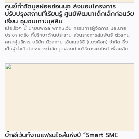
ศูนย์กำจัดมูลฝอยอ่อนนุช ส่งมอบโครงการ
ปรับปรุงสถานที่เรียนรู้ ศูนย์พัฒนาเด็กเล็กก่อนวัย
เรียน ชุมชนเกาะมุสลิม
เมื่อเร็วๆ นี้ นายนพดล พฤกษะวัน กรรมการผู้จัดการ และนาย
ประชา เตรัช ที่ปรึกษาด้านประสาน ส่วนราชการสัมพันธ์ ตัวแทน
คณะผู้บริหาร บริษัท นิวสกาย เอ็นเนอร์จี (แบงค็อก) จํากัด ซึ่ง
เป็นผู้ดำเนินโครงการกำจัดมูลฝอยด้วยวิธีการเผาไหม้ เพื่อผลิต
พลังงานไฟฟ้า ขนาดไม่น้อยกว่า 1,000 ตันต่อวัน ศูนย์กำจัด
มูลฝอยอ่อนนุช เป็นประธานในพิธีส่งมอบโครงการปรับปรุงสถาน
ที่เรียนรู้ ศูนย์พัฒนาเด็กเล็ก ก่อนวัยเรียน ชุมชนเกาะมุสลิม แขวง
ประเวศ เขตประเวศ กรุงเทพมหานคร ทั้งนี้โครงการปรับปรุงสถาน
ที่เรียนรู้ ศูนย์พัฒนาเด็กเล็กก่อนวัยเรียน ชุมชนเกาะมุสลิม ตั้งอยู่
ในซอยอ่อนนุช 86 ดำเนินการขึ้นเพื่อเพิ่มพื้นที่การเรียนรู้เพิ่มเติม
นอกห้องเรียน และใช้เป็นสถานที่จัดกิจกรรมของศูนย์เด็กเล็กฯ
ตลอดจนใช้เป็นพื้นที่จัดกิจกรรมต่างๆ ของชุมชน นอกจากนั้นยัง
มีการมอบตุ๊กตาและของเล่นเพื่อส่งเสริมพัฒนาการเรียนรู้และ
พัฒนาการกล้ามเนื้อมัดเล็กของเด็กด้วย โดยมีผู้แทนจาก
สำนักงานเขตประเวศ ผู้แทนจากศูนย์กำจัดมูลฝอยอ่อนนุช ตลอด
จนประชาชนในชุมชนและพื้นที่ใกล้เคียง รวมถึงคณะครู ผู้ปกครอง
บิ๊กอีเว้นท์งานแฟรนไชส์แห่งปี “Smart SME
และนักเรียนจากศูนย์พัฒนาเด็กเล็กก่อนวัยเรียน ชุมชนเกาะมุสลิม