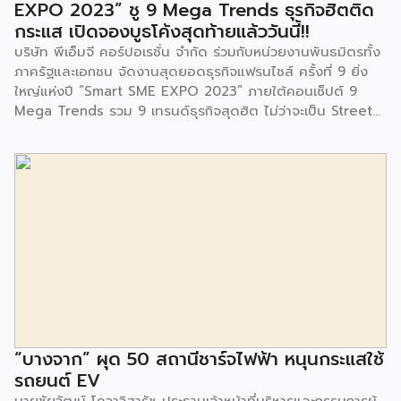
EXPO 2023” ชู 9 Mega Trends ธุรกิจฮิตติด
ร่วมเป็นเกียรติในพิธีดังกล่าว โครงการกำจัดมูลฝอยด้วยวิธีการ
กระแส เปิดจองบูธโค้งสุดท้ายแล้ววันนี้!!
เผาไหม้ฯ ยังมีกิจกรรมเพื่อสังคมหรือ CSR อื่นๆ อีกมากมาย กับ
บริษัท พีเอ็มจี คอร์ปอเรชั่น จำกัด ร่วมกับหน่วยงานพันธมิตรทั้ง
ชุมชนรอบๆ พื้นที่โครงการอย่างต่อเนื่อง อาทิ การลงพื้นที่
ภาครัฐและเอกชน จัดงานสุดยอดธุรกิจแฟรนไชส์ ครั้งที่ 9 ยิ่ง
ประชาสัมพันธ์ […]
ใหญ่แห่งปี “Smart SME EXPO 2023” ภายใต้คอนเซ็ปต์ 9
Mega Trends รวม 9 เทรนด์ธุรกิจสุดฮิต ไม่ว่าจะเป็น Street
Food Trends, Technology Trends, Customer Service
Trends, Coffee & Beverage Trends, Education Trends,
Health & Wellness Trends, E-Commerce Trends,
Beauty Trends และ Franchise Trends จัดเต็มธุรกิจแฟรน
ไชส์เด่นดังพาเหรดมาให้เลือกลงทุนหลายระดับร่วม 250 บูธ ใน
งบลงทุนเริ่มต้นหลักพัน หลักหมื่น ไปจนถึงหลักล้าน นอกจากนี้
ยังมีกิจกรรมเจรจาจับคู่ธุรกิจทั้งในและต่างประเทศ สินเชื่อ
ดอกเบี้ยต่ำสำหรับเอสเอ็มอีจากสถาบันการเงินชั้นนำมากมาย
พร้อมโซลูชั่นส์ดี […]
“บางจาก” ผุด 50 สถานีชาร์จไฟฟ้า หนุนกระแสใช้
รถยนต์ EV
นายชัยวัฒน์ โควาวิสารัช ประธานเจ้าหน้าที่บริหารและกรรมการผู้