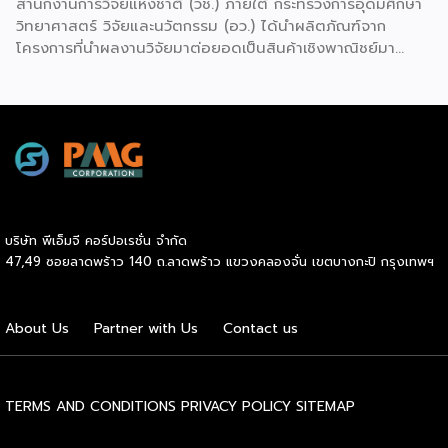
สำนักงานการวิจัยแห่งชาติ (วช.) ภายใต้ กระทรวงการอุดมศึกษา
วิทยาศาสตร์ วิจัยและนวัตกรรม (อว.) ได้นำผลิตภัณฑ์จาก
โครงการที่นำผลงานวิจัยมาต่อยอดเป็นสินค้าเชิงพาณิชย์มา
แสดง พร้อมจัดจำหน่ายให้กับผู้ที่สนใจได้เลือกซื้อ สำหรับ วช.
มีภารกิจหลัก คือการให้ทุนวิจัย ดูแลเรื่องการวิจัยในภาพรวม รวม
ถึงการให้รางวัล และสนับสนุนนักวิจัย ตั้งแต่ระดับเยาวชนไปจนถึง
นักวิจัยอาวุโส แน่นอนว่านี่เป็นหน่วยงานผู้อยู่เบื้องหลังงานวิจัย
ไทยตั้งแต่ต้นน้ำยันปลายน้ำ กิจกรรมที่นำมาจัดแสดงในบูธ
ครั้งนี้เป็นส่วนหนึ่งของทุนที่ วช. สนับสนุนภายใต้ชุดโครงการ
Innovative House ซึ่งมีเป้าหมายชัดเจน คือการแนะแนวและ
สนับสนุนให้ผู้ประกอบการนำนวัตกรรมที่ต่อยอดมาจากงานวิจัย
บริษัท พีเอ็มจี คอร์ปอเรชั่น จำกัด
ไปพัฒนาต่อจนสามารถขายได้จริงในเชิงพาณิชย์ ไม่ใช่แค่งาน
47,49 ซอยลาดพร้าว 140 ถ.ลาดพร้าว แขวงคลองจั่น เขตบางกะปิ กรุงเทพฯ
วิจัยที่อยู่ในห้องแล็บ โดยสินค้าที่นำมาโชว์ในบูธจึงเป็นผลิตภัณฑ์
ที่ “พร้อมขาย” แล้วจริงๆ บางแบรนด์ขายออนไลน์ บางแบรนด์
ขายเฉพาะหน้าร้าน นอกจากนี้ ยังมีการสาธิตนำผลิตภัณฑ์ไป
About Us
Partner with Us
Contact us
แปรรูปเป็นเมนูอาหาร-เครื่องดื่มให้ผู้ร่วมงานเห็นวิธีใช้งานจริง
โดยนำ ‘น้ำผึ้ง’ ที่ไม่ได้นำมาวางขายแบบเดิม ๆ แต่แปรรูปเป็น
เครื่องดื่มสเลอปี้ให้ผู้ร่วมงานได้ชิมสดๆ หน้าบูธ เพื่อดึงดูดและ
สร้างประสบการณ์ให้คนในงานได้ทดลองสัมผัสสินค้าจริง และหาก
TERMS AND CONDITIONS
PRIVACY POLICY
SITEMAP
ใครสนใจก็สามารถซื้อ หัวเชื้อ กลับไปทำเครื่องดื่มต่อเองที่บ้านได้
เช่นกัน […]