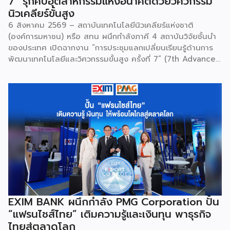
7” รุกคืบอุตสาหกรรมแห่งอนาคตด้วยวิศวกรรม
นิวเคลียร์ขั้นสูง
6 สิงหาคม 2569 – สถาบันเทคโนโลยีนิวเคลียร์แห่งชาติ
(องค์การมหาชน) หรือ สทน ผนึกกำลังภาคี 4 สถาบันวิจัยชั้นนำ
ของประเทศ เปิดฉากงาน “การประชุมแลกเปลี่ยนเรียนรู้ด้านการ
พัฒนาเทคโนโลยีและวิศวกรรมขั้นสูง ครั้งที่ 7” (7th Advanced
Engineering Workshop) ระหว่างวันที่ 5 – 6 สิงหาคม 2569
โดยมี สถาบันเทคโนโลยีนิวเคลียร์แห่งชาติ (องค์การมหาชน) หรือ
สทน. รับหน้าที่เป็นเจ้าภาพหลัก ณ สำนักงาน สทน. องครักษ์ เพื่อ
มุ่งระดมสมองวิศวกรและนักวิจัยไทยในการยกระดับเครื่องมือ
วิทยาศาสตร์ขั้นสูง และสร้างเสถียรภาพทางเทคโนโลยี
(National Resilience) ให้แก่ประเทศอย่างยั่งยืน ศ.ดร.ยศชนัน
วงศ์สวัสดิ์ รัฐมนตรีว่าการกระทรวง อว. ประธานในพิธีเปิดเปิดเผย
ว่า “การประชุมในครั้งนี้เป็นหมุดหมายสำคัญในการหลอมรวมความ
เชี่ยวชาญของ 4 สถาบันใหญ่ เพื่อขับเคลื่อนจากงานวิจัยพื้นฐาน
ไปสู่การสร้างมูลค่าเชิงอุตสาหกรรม โดยมุ่งสร้างเครือข่ายวิศวกร
สมรรถนะสูงที่จะเป็นฐานกำลังในการพัฒนาเทคโนโลยีเชิง
ยุทธศาสตร์ (Strategic Technologies) รองรับอุตสาหกรรม
EXIM BANK ผนึกกำลัง PMG Corporation ปั้น
แห่งอนาคต และพาประเทศก้าวทะยานสู่เวทีโลกได้อย่างภาคภูมิ”
“แฟรนไชส์ไทย” เติมความรู้และเงินทุน พาธุรกิจ
ไฮไลต์สำคัญของการจัดงานในครั้งนี้ […]
ไทยสู่ตลาดโลก