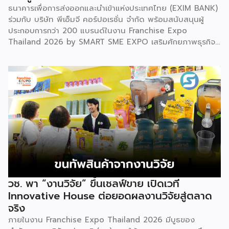
ธนาคารเพื่อการส่งออกและนำเข้าแห่งประเทศไทย (EXIM BANK)
ร่วมกับ บริษัท พีเอ็มจี คอร์ปอเรชั่น จำกัด พร้อมสนับสนุนผู้
ประกอบการกว่า 200 แบรนด์ในงาน Franchise Expo
Thailand 2026 by SMART SME EXPO เสริมศักยภาพธุรกิจ
แฟรนไชส์ไทยด้วย “ความรู้” และ “เงินทุน” ทั้งด้านการ
บริหารธุรกิจ การวางแผนการเงิน และการบริหารความเสี่ยง
เตรียมความพร้อมสำหรับการขยายตลาดสู่ต่างประเทศ โดยการ
จัดงานครั้งนี้คาดว่าจะสร้างมูลค่าทางเศรษฐกิจราว 220 ล้านบาท
แฟรนไชส์ไม่ใช่เพียงโมเดลธุรกิจ แต่คือ โอกาสในการต่อยอด
แบรนด์ไทยให้ก้าวสู่ตลาดใหม่ EXIM BANK จึงผนึกกำลัง
พันธมิตร สนับสนุนผู้ประกอบการไทยให้พร้อม ขยายธุรกิจ สร้าง
แบรนด์ และเปิดตลาดต่างประเทศ EXIM BANK พร้อมร่วมเดิน
ทางสู่การเปิดตลาดใหม่ เพื่อพา “แฟรนไชส์ไทย” เติบโตไกลใน
ตลาดโลก ด้วยบทบาท Export Co-pilot ที่พร้อมเคียงข้าง
ธุรกิจไทยในทุกเส้นทาง
วช. พา “งานวิจัย” ขึ้นเชลฟ์ขาย เปิดเวที
Innovative House ต่อยอดผลงานวิจัยสู่ตลาด
จริง
ภายในงาน Franchise Expo Thailand 2026 มีบูธของ