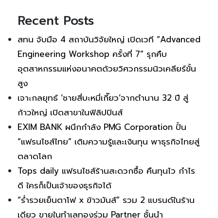
Recent Posts
สทน จับมือ 4 สถาบันวิจัยใหญ่ เปิดเวที “Advanced
Engineering Workshop ครั้งที่ 7” รุกคืบ
อุตสาหกรรมแห่งอนาคตด้วยวิศวกรรมนิวเคลียร์ขั้น
สูง
เจาะกลยุทธ์ ‘ชายสี่บะหมี่เกี๊ยว’จากตำนาน 32 ปี สู่
ก้าวใหญ่ เปิดสาขาในฟิลิปปินส์
EXIM BANK ผนึกกำลัง PMG Corporation ปั้น
“แฟรนไชส์ไทย” เติมความรู้และเงินทุน พาธุรกิจไทยสู่
ตลาดโลก
Tops daily แฟรนไชส์ร้านสะดวกซื้อ คืนทุนไว กำไร
ดี ใครก็เป็นเจ้าของธุรกิจได้
“ร่ำรวยเย็นตาโฟ x ข้าวมันส์” รวม 2 แบรนด์ในร้าน
เดียว ขายในทำเลทองร่วม Partner ชั้นนำ