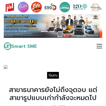
Skip
to
content
Search
for:
Smart SME
Guru
สาขาธนาคารยังไม่ถึงจุดจบ แต่
สาขารูปแบบเก่ากำลังจะหมดไป