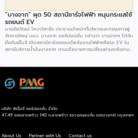
“บางจาก” ผุด 50 สถานีชาร์จไฟฟ้า หนุนกระแสใช้
รถยนต์ EV
นายชัยวัฒน์ โควาวิสารัช ประธานเจ้าหน้าที่บริหารและกรรมการผู้
จัดการใหญ่ บมจ. บางจาก คอร์ปอเรชั่น กล่าวว่า บางจากฯ ได้จับ
มือกับเอ็มจี เปิดสถานีชาร์จรถยนต์พลังงานไฟฟ้าหรือรถ EV ใน
สถานีบริการน้ำมันบางจาก ตามนโยบายการเปลี่ยนผ่านพลังงาน
ที่จะนำไทยสู่การใช้พลังงานสะอาด เพื่อคุณภาพชีวิตและสิ่ง
แวดล้อมที่ยั่งยืน .ที่ผ่านมา บางจากฯ ได้ขยายสถานีชาร์จรถ EV
ภายในสถานีบริการน้ำมันบางจากอย่างต่อเนื่องเพื่ออำนวยความ
สะดวกให้ผู้ใช้รถ EV ที่เพิ่มขึ้น สำหรับความร่วมมือครั้งนี้ จะทำให้
สถานีบริการน้ำมันบางจากมีสถานีชาร์จรถ EV ทั้งในกรุงเทพฯ
และต่างจังหวัด ครอบคลุมทั่วประเทศ .โดยความร่วมมือครั้งนี้
เป็นการติดตั้งสถานีชาร์จรถยนต์พลังงานไฟฟ้า เพื่อรองรับการ
เติบโตของตลาดรถยนต์พลังงานไฟฟ้าภายในประเทศ โดยติดตั้ง
บริษัท พีเอ็มจี คอร์ปอเรชั่น จำกัด
สถานีชาร์จรถยนต์ไฟฟ้า “MG Super Charge” ในสถานีบริการ
47,49 ซอยลาดพร้าว 140 ถ.ลาดพร้าว แขวงคลองจั่น เขตบางกะปิ กรุงเทพฯ
น้ำมันบางจาก ครอบคลุมทั้งในเขตกรุงเทพฯ นนทบุรีและ
สมุทรปราการ ซึ่งในระยะเริ่มต้น มีเป้าหมายที่จะติดตั้งทั้งสิ้น 50
แห่งภายในปีนี้ และคาดการณ์ว่าจะเริ่มเปิดให้บริการได้ประมาณ
About Us
Partner with Us
Contact us
เดือนตุลาคมเป็นต้นไป .ด้านนายจาง ไห่โป กรรมการผู้จัดการ