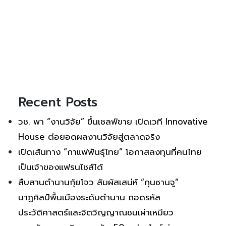
Recent Posts
วช. พา “งานวิจัย” ขึ้นเชลฟ์ขาย เปิดเวที Innovative
House ต่อยอดผลงานวิจัยสู่ตลาดจริง
เปิดเส้นทาง “กาแฟพันธุ์ไทย” โอกาสลงทุนที่คนไทย
เป็นเจ้าของแฟรนไชส์ได้
สืบสานตำนานกุ้ยโจว สัมผัสเสน่ห์ “กุนซานจู”
นาฏศิลป์พื้นเมืองระดับตำนาน ถอดรหัส
ประวัติศาสตร์และจิตวิญญาณชนเผ่าเหมียว