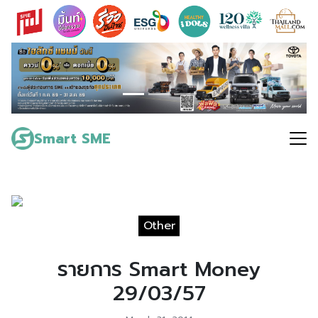
Skip
to
content
Search
for:
Smart SME
Other
รายการ Smart Money
29/03/57