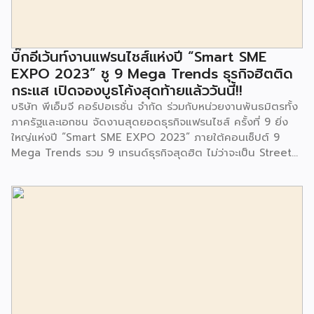
มีการมอบตุ๊กตาและของเล่นเพื่อส่งเสริมพัฒนาการเรียนรู้และ
พัฒนาการกล้ามเนื้อมัดเล็กของเด็กด้วย โดยมีผู้แทนจาก
สำนักงานเขตประเวศ ผู้แทนจากศูนย์กำจัดมูลฝอยอ่อนนุช ตลอด
จนประชาชนในชุมชนและพื้นที่ใกล้เคียง รวมถึงคณะครู ผู้ปกครอง
บิ๊กอีเว้นท์งานแฟรนไชส์แห่งปี “Smart SME
และนักเรียนจากศูนย์พัฒนาเด็กเล็กก่อนวัยเรียน ชุมชนเกาะมุสลิม
EXPO 2023” ชู 9 Mega Trends ธุรกิจฮิตติด
ร่วมเป็นเกียรติในพิธีดังกล่าว โครงการกำจัดมูลฝอยด้วยวิธีการ
กระแส เปิดจองบูธโค้งสุดท้ายแล้ววันนี้!!
เผาไหม้ฯ ยังมีกิจกรรมเพื่อสังคมหรือ CSR อื่นๆ อีกมากมาย กับ
บริษัท พีเอ็มจี คอร์ปอเรชั่น จำกัด ร่วมกับหน่วยงานพันธมิตรทั้ง
ชุมชนรอบๆ พื้นที่โครงการอย่างต่อเนื่อง อาทิ การลงพื้นที่
ภาครัฐและเอกชน จัดงานสุดยอดธุรกิจแฟรนไชส์ ครั้งที่ 9 ยิ่ง
ประชาสัมพันธ์ […]
ใหญ่แห่งปี “Smart SME EXPO 2023” ภายใต้คอนเซ็ปต์ 9
Mega Trends รวม 9 เทรนด์ธุรกิจสุดฮิต ไม่ว่าจะเป็น Street
Food Trends, Technology Trends, Customer Service
Trends, Coffee & Beverage Trends, Education Trends,
Health & Wellness Trends, E-Commerce Trends,
Beauty Trends และ Franchise Trends จัดเต็มธุรกิจแฟรน
ไชส์เด่นดังพาเหรดมาให้เลือกลงทุนหลายระดับร่วม 250 บูธ ใน
งบลงทุนเริ่มต้นหลักพัน หลักหมื่น ไปจนถึงหลักล้าน นอกจากนี้
ยังมีกิจกรรมเจรจาจับคู่ธุรกิจทั้งในและต่างประเทศ สินเชื่อ
ดอกเบี้ยต่ำสำหรับเอสเอ็มอีจากสถาบันการเงินชั้นนำมากมาย
พร้อมโซลูชั่นส์ดี […]