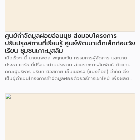
ศูนย์กำจัดมูลฝอยอ่อนนุช ส่งมอบโครงการ
ปรับปรุงสถานที่เรียนรู้ ศูนย์พัฒนาเด็กเล็กก่อนวัย
เรียน ชุมชนเกาะมุสลิม
เมื่อเร็วๆ นี้ นายนพดล พฤกษะวัน กรรมการผู้จัดการ และนาย
ประชา เตรัช ที่ปรึกษาด้านประสาน ส่วนราชการสัมพันธ์ ตัวแทน
คณะผู้บริหาร บริษัท นิวสกาย เอ็นเนอร์จี (แบงค็อก) จํากัด ซึ่ง
เป็นผู้ดำเนินโครงการกำจัดมูลฝอยด้วยวิธีการเผาไหม้ เพื่อผลิต
พลังงานไฟฟ้า ขนาดไม่น้อยกว่า 1,000 ตันต่อวัน ศูนย์กำจัด
มูลฝอยอ่อนนุช เป็นประธานในพิธีส่งมอบโครงการปรับปรุงสถาน
ที่เรียนรู้ ศูนย์พัฒนาเด็กเล็ก ก่อนวัยเรียน ชุมชนเกาะมุสลิม แขวง
ประเวศ เขตประเวศ กรุงเทพมหานคร ทั้งนี้โครงการปรับปรุงสถาน
ที่เรียนรู้ ศูนย์พัฒนาเด็กเล็กก่อนวัยเรียน ชุมชนเกาะมุสลิม ตั้งอยู่
ในซอยอ่อนนุช 86 ดำเนินการขึ้นเพื่อเพิ่มพื้นที่การเรียนรู้เพิ่มเติม
นอกห้องเรียน และใช้เป็นสถานที่จัดกิจกรรมของศูนย์เด็กเล็กฯ
ตลอดจนใช้เป็นพื้นที่จัดกิจกรรมต่างๆ ของชุมชน นอกจากนั้นยัง