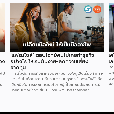
‘แฟรนไชส์’ ตอบโจทย์คนไม่เคยทำธุรกิจ
เค
อง
อย่างไร ให้เริ่มต้นง่าย-ลดความเสี่ยง
เล
ขาดทุน
เจ
พอ
บไป
การเริ่มต้นทำธุรกิจสำหรับมือใหม่อาจฟังดูเป็นเรื่องท้าทาย
พุ่
และเต็มไปด้วยความเสี่ยง แต่ระบบธุรกิจ “แฟรนไชส์” ถือ
ผล
่อ
เป็นหนึ่งในทางเลือกที่ตอบโจทย์ผู้ที่ไม่เคยมีประสบการณ์
ที่
มาก่อนได้อย่างดีเยี่ยม กรมพัฒนาธุรกิจการค้า
คำ
กระทรวงพาณิชย์ ได้เปิดเผยถึง 5 เหตุผลสำคัญที่ชี้ให้เห็น
ทำค
ว่า ทำไมระบบแฟรนไชส์จึงเป็นทางเลือกการลงทุนที่น่า
ภา
สนใจและช่วยลดอุปสรรคสำหรับผู้เริ่มต้นได้อย่างมี
Th
ด
ประสิทธิภาพ เหตุผลประการแรกคือ การมีโมเดลธุรกิจที่