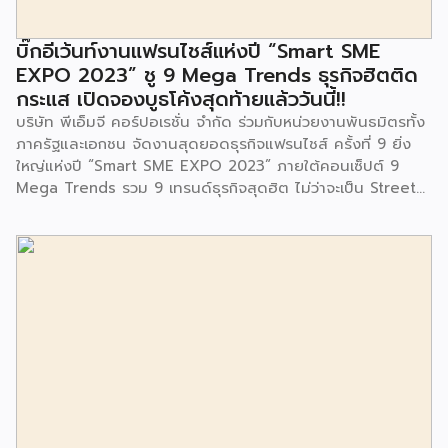
สำนักงานเขตประเวศ ผู้แทนจากศูนย์กำจัดมูลฝอยอ่อนนุช ตลอด
จนประชาชนในชุมชนและพื้นที่ใกล้เคียง รวมถึงคณะครู ผู้ปกครอง
บิ๊กอีเว้นท์งานแฟรนไชส์แห่งปี “Smart SME
และนักเรียนจากศูนย์พัฒนาเด็กเล็กก่อนวัยเรียน ชุมชนเกาะมุสลิม
EXPO 2023” ชู 9 Mega Trends ธุรกิจฮิตติด
ร่วมเป็นเกียรติในพิธีดังกล่าว โครงการกำจัดมูลฝอยด้วยวิธีการ
กระแส เปิดจองบูธโค้งสุดท้ายแล้ววันนี้!!
เผาไหม้ฯ ยังมีกิจกรรมเพื่อสังคมหรือ CSR อื่นๆ อีกมากมาย กับ
บริษัท พีเอ็มจี คอร์ปอเรชั่น จำกัด ร่วมกับหน่วยงานพันธมิตรทั้ง
ชุมชนรอบๆ พื้นที่โครงการอย่างต่อเนื่อง อาทิ การลงพื้นที่
ภาครัฐและเอกชน จัดงานสุดยอดธุรกิจแฟรนไชส์ ครั้งที่ 9 ยิ่ง
ประชาสัมพันธ์ […]
ใหญ่แห่งปี “Smart SME EXPO 2023” ภายใต้คอนเซ็ปต์ 9
Mega Trends รวม 9 เทรนด์ธุรกิจสุดฮิต ไม่ว่าจะเป็น Street
Food Trends, Technology Trends, Customer Service
Trends, Coffee & Beverage Trends, Education Trends,
Health & Wellness Trends, E-Commerce Trends,
Beauty Trends และ Franchise Trends จัดเต็มธุรกิจแฟรน
ไชส์เด่นดังพาเหรดมาให้เลือกลงทุนหลายระดับร่วม 250 บูธ ใน
งบลงทุนเริ่มต้นหลักพัน หลักหมื่น ไปจนถึงหลักล้าน นอกจากนี้
ยังมีกิจกรรมเจรจาจับคู่ธุรกิจทั้งในและต่างประเทศ สินเชื่อ
ดอกเบี้ยต่ำสำหรับเอสเอ็มอีจากสถาบันการเงินชั้นนำมากมาย
พร้อมโซลูชั่นส์ดี […]