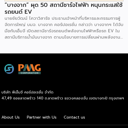
“บางจาก” ผุด 50 สถานีชาร์จไฟฟ้า หนุนกระแสใช้
รถยนต์ EV
นายชัยวัฒน์ โควาวิสารัช ประธานเจ้าหน้าที่บริหารและกรรมการผู้
จัดการใหญ่ บมจ. บางจาก คอร์ปอเรชั่น กล่าวว่า บางจากฯ ได้จับ
มือกับเอ็มจี เปิดสถานีชาร์จรถยนต์พลังงานไฟฟ้าหรือรถ EV ใน
สถานีบริการน้ำมันบางจาก ตามนโยบายการเปลี่ยนผ่านพลังงาน
ที่จะนำไทยสู่การใช้พลังงานสะอาด เพื่อคุณภาพชีวิตและสิ่ง
แวดล้อมที่ยั่งยืน .ที่ผ่านมา บางจากฯ ได้ขยายสถานีชาร์จรถ EV
ภายในสถานีบริการน้ำมันบางจากอย่างต่อเนื่องเพื่ออำนวยความ
สะดวกให้ผู้ใช้รถ EV ที่เพิ่มขึ้น สำหรับความร่วมมือครั้งนี้ จะทำให้
สถานีบริการน้ำมันบางจากมีสถานีชาร์จรถ EV ทั้งในกรุงเทพฯ
และต่างจังหวัด ครอบคลุมทั่วประเทศ .โดยความร่วมมือครั้งนี้
เป็นการติดตั้งสถานีชาร์จรถยนต์พลังงานไฟฟ้า เพื่อรองรับการ
เติบโตของตลาดรถยนต์พลังงานไฟฟ้าภายในประเทศ โดยติดตั้ง
บริษัท พีเอ็มจี คอร์ปอเรชั่น จำกัด
สถานีชาร์จรถยนต์ไฟฟ้า “MG Super Charge” ในสถานีบริการ
47,49 ซอยลาดพร้าว 140 ถ.ลาดพร้าว แขวงคลองจั่น เขตบางกะปิ กรุงเทพฯ
น้ำมันบางจาก ครอบคลุมทั้งในเขตกรุงเทพฯ นนทบุรีและ
สมุทรปราการ ซึ่งในระยะเริ่มต้น มีเป้าหมายที่จะติดตั้งทั้งสิ้น 50
แห่งภายในปีนี้ และคาดการณ์ว่าจะเริ่มเปิดให้บริการได้ประมาณ
About Us
Partner with Us
Contact us
เดือนตุลาคมเป็นต้นไป .ด้านนายจาง ไห่โป กรรมการผู้จัดการ
บริษัท เอสเอไอซี มอเตอร์ – ซีพี จำกัด และ บริษัท […]