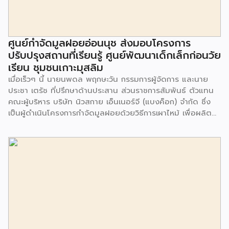
ศูนย์กำจัดมูลฝอยอ่อนนุช ส่งมอบโครงการ
ปรับปรุงสถานที่เรียนรู้ ศูนย์พัฒนาเด็กเล็กก่อนวัย
เรียน ชุมชนเกาะมุสลิม
เมื่อเร็วๆ นี้ นายนพดล พฤกษะวัน กรรมการผู้จัดการ และนาย
ประชา เตรัช ที่ปรึกษาด้านประสาน ส่วนราชการสัมพันธ์ ตัวแทน
คณะผู้บริหาร บริษัท นิวสกาย เอ็นเนอร์จี (แบงค็อก) จํากัด ซึ่ง
เป็นผู้ดำเนินโครงการกำจัดมูลฝอยด้วยวิธีการเผาไหม้ เพื่อผลิต
พลังงานไฟฟ้า ขนาดไม่น้อยกว่า 1,000 ตันต่อวัน ศูนย์กำจัด
มูลฝอยอ่อนนุช เป็นประธานในพิธีส่งมอบโครงการปรับปรุงสถาน
ที่เรียนรู้ ศูนย์พัฒนาเด็กเล็ก ก่อนวัยเรียน ชุมชนเกาะมุสลิม แขวง
ประเวศ เขตประเวศ กรุงเทพมหานคร ทั้งนี้โครงการปรับปรุงสถาน
ที่เรียนรู้ ศูนย์พัฒนาเด็กเล็กก่อนวัยเรียน ชุมชนเกาะมุสลิม ตั้งอยู่
ในซอยอ่อนนุช 86 ดำเนินการขึ้นเพื่อเพิ่มพื้นที่การเรียนรู้เพิ่มเติม
นอกห้องเรียน และใช้เป็นสถานที่จัดกิจกรรมของศูนย์เด็กเล็กฯ
ตลอดจนใช้เป็นพื้นที่จัดกิจกรรมต่างๆ ของชุมชน นอกจากนั้นยัง
มีการมอบตุ๊กตาและของเล่นเพื่อส่งเสริมพัฒนาการเรียนรู้และ
พัฒนาการกล้ามเนื้อมัดเล็กของเด็กด้วย โดยมีผู้แทนจาก