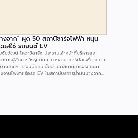
างจาก” ผุด 50 สถานีชาร์จไฟฟ้า หนุน
ะแสใช้ รถยนต์ EV
ชัยวัฒน์ โควาวิสารัช ประธานเจ้าหน้าที่บริหารและ
รมการผู้จัดการใหญ่ บมจ. บางจาก คอร์ปอเรชั่น กล่าว
 บางจากฯ ได้จับมือกับเอ็มจี เปิดสถานีชาร์จรถยนต์
ังงานไฟฟ้าหรือรถ EV ในสถานีบริการน้ำมันบางจาก
มนโยบายการเปลี่ยนผ่านพลังงาน ที่จะนำไทยสู่การใช้
งงานสะอาด เพื่อคุณภาพชีวิตและสิ่งแวดล้อมที่ยั่งยืน
ี่ผ่านมา บางจากฯ ได้ขยายสถานีชาร์จรถ EV ภายใน
านีบริการน้ำมันบางจากอย่างต่อเนื่องเพื่ออำนวยความ
วกให้ผู้ใช้รถ EV ที่เพิ่มขึ้น สำหรับความร่วมมือครั้งนี้
ำให้สถานีบริการน้ำมันบางจากมีสถานีชาร์จรถ EV ทั้ง
กรุงเทพฯ และต่างจังหวัด ครอบคลุมทั่วประเทศ .โดย
มร่วมมือครั้งนี้ เป็นการติดตั้งสถานีชาร์จรถยนต์
ังงานไฟฟ้า เพื่อรองรับการเติบโตของตลาดรถยนต์