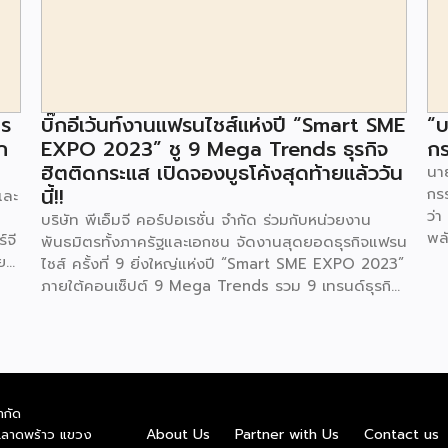
าร
บิ๊กอีเว้นท์งานแฟรนไชส์แห่งปี “Smart SME
“บ
ก
EXPO 2023” ชู 9 Mega Trends ธุรกิจ
กร
ฮิตติดกระแส เปิดจองบูธโค้งสุดท้ายแล้ววัน
นาย
นี้!!
กร
และ
ว่า
บริษัท พีเอ็มจี คอร์ปอเรชั่น จำกัด ร่วมกับหน่วยงาน
พล
์จี
พันธมิตรทั้งภาครัฐและเอกชน จัดงานสุดยอดธุรกิจแฟรน
ตา
ย
ไชส์ ครั้งที่ 9 ยิ่งใหญ่แห่งปี “Smart SME EXPO 2023”
พลั
้อย
ภายใต้คอนเซ็ปต์ 9 Mega Trends รวม 9 เทรนด์ธุรกิจ
.ท
สุดฮิต ไม่ว่าจะเป็น Street Food Trends,
สถ
Technology Trends, Customer Service Trends,
สะด
วง
Coffee & Beverage Trends, Education Trends,
จะท
Health & Wellness Trends, E-Commerce
ใน
น
Trends, Beauty Trends และ Franchise Trends จัด
ควา
ำกัด
้น
เต็มธุรกิจแฟรนไชส์เด่นดังพาเหรดมาให้เลือกลงทุนหลาย
About Us
Partner with Us
Contact us
.ลาดพร้าว แขวง
พล
็น
ระดับร่วม 250 บูธ ในงบลงทุนเริ่มต้นหลักพัน หลักหมื่น