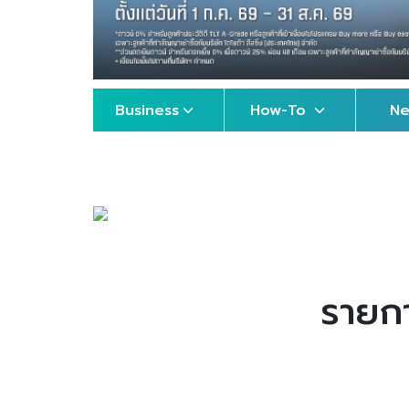
Business
How-To
N
รายก