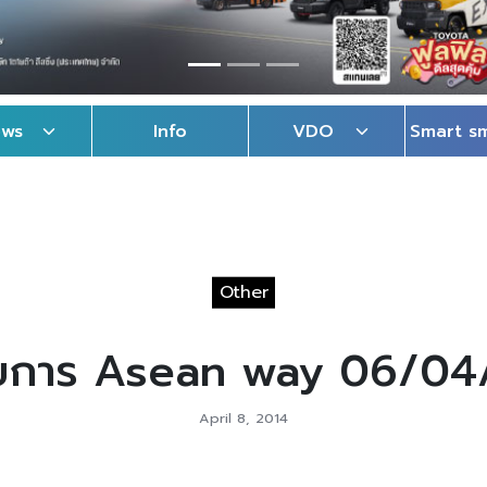
ews
Info
VDO
Smart s
Other
ยการ Asean way 06/04
April 8, 2014