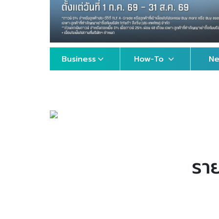
Business
How-To
N
รา