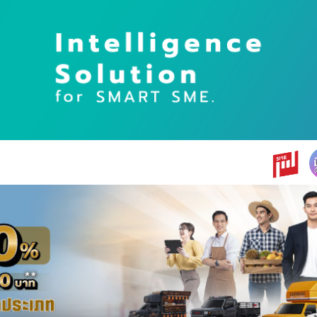
earch
r: