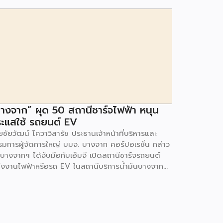
างจาก” ผุด 50 สถานีชาร์จไฟฟ้า หนุน
ะแสใช้ รถยนต์ EV
ชัยวัฒน์ โควาวิสารัช ประธานเจ้าหน้าที่บริหารและ
รมการผู้จัดการใหญ่ บมจ. บางจาก คอร์ปอเรชั่น กล่าว
 บางจากฯ ได้จับมือกับเอ็มจี เปิดสถานีชาร์จรถยนต์
ังงานไฟฟ้าหรือรถ EV ในสถานีบริการน้ำมันบางจาก
มนโยบายการเปลี่ยนผ่านพลังงาน ที่จะนำไทยสู่การใช้
งงานสะอาด เพื่อคุณภาพชีวิตและสิ่งแวดล้อมที่ยั่งยืน
ี่ผ่านมา บางจากฯ ได้ขยายสถานีชาร์จรถ EV ภายใน
านีบริการน้ำมันบางจากอย่างต่อเนื่องเพื่ออำนวยความ
วกให้ผู้ใช้รถ EV ที่เพิ่มขึ้น สำหรับความร่วมมือครั้งนี้