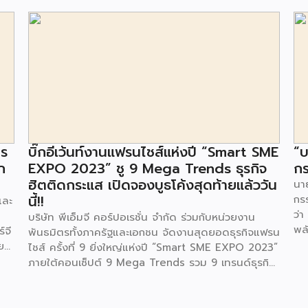
าร
บิ๊กอีเว้นท์งานแฟรนไชส์แห่งปี “Smart SME
“บ
ก
EXPO 2023” ชู 9 Mega Trends ธุรกิจ
กร
ฮิตติดกระแส เปิดจองบูธโค้งสุดท้ายแล้ววัน
นาย
นี้!!
กร
และ
ว่า
บริษัท พีเอ็มจี คอร์ปอเรชั่น จำกัด ร่วมกับหน่วยงาน
พล
์จี
พันธมิตรทั้งภาครัฐและเอกชน จัดงานสุดยอดธุรกิจแฟรน
ตา
ย
ไชส์ ครั้งที่ 9 ยิ่งใหญ่แห่งปี “Smart SME EXPO 2023”
พลั
้อย
ภายใต้คอนเซ็ปต์ 9 Mega Trends รวม 9 เทรนด์ธุรกิจ
.ท
สุดฮิต ไม่ว่าจะเป็น Street Food Trends,
สถ
Technology Trends, Customer Service Trends,
สะด
วง