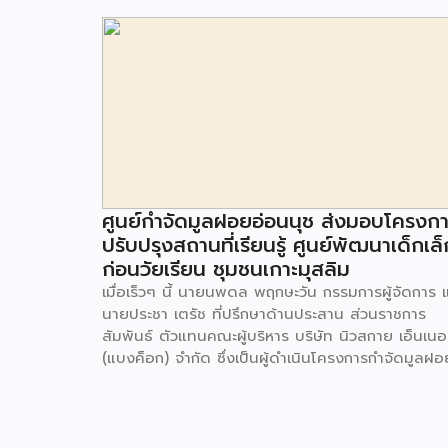
ศูนย์กำจัดมูลฝอยอ่อนนุช ส่งมอบโครงก
ปรับปรุงสถานที่เรียนรู้ ศูนย์พัฒนาเด็กเล็
ก่อนวัยเรียน ชุมชนเกาะมุสลิม
เมื่อเร็วๆ นี้ นายนพดล พฤกษะวัน กรรมการผู้จัดการ 
นายประชา เตรัช ที่ปรึกษาด้านประสาน ส่วนราชการ
สัมพันธ์ ตัวแทนคณะผู้บริหาร บริษัท นิวสกาย เอ็นเนอร
(แบงค็อก) จํากัด ซึ่งเป็นผู้ดำเนินโครงการกำจัดมูลฝอ
ด้วยวิธีการเผาไหม้ เพื่อผลิตพลังงานไฟฟ้า ขนาดไม่น
กว่า 1,000 ตันต่อวัน ศูนย์กำจัดมูลฝอยอ่อนนุช เป็น
ประธานในพิธีส่งมอบโครงการปรับปรุงสถานที่เรียนรู้
ศูนย์พัฒนาเด็กเล็ก ก่อนวัยเรียน ชุมชนเกาะมุสลิม แข