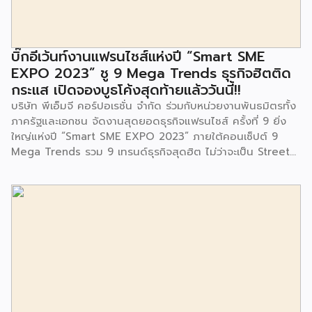
มีการมอบตุ๊กตาและของเล่นเพื่อส่งเสริมพัฒนาการเรียนรู้และ
พัฒนาการกล้ามเนื้อมัดเล็กของเด็กด้วย โดยมีผู้แทนจาก
สำนักงานเขตประเวศ ผู้แทนจากศูนย์กำจัดมูลฝอยอ่อนนุช ตลอด
จนประชาชนในชุมชนและพื้นที่ใกล้เคียง รวมถึงคณะครู ผู้ปกครอง
บิ๊กอีเว้นท์งานแฟรนไชส์แห่งปี “Smart SME
และนักเรียนจากศูนย์พัฒนาเด็กเล็กก่อนวัยเรียน ชุมชนเกาะมุสลิม
EXPO 2023” ชู 9 Mega Trends ธุรกิจฮิตติด
ร่วมเป็นเกียรติในพิธีดังกล่าว โครงการกำจัดมูลฝอยด้วยวิธีการ
กระแส เปิดจองบูธโค้งสุดท้ายแล้ววันนี้!!
เผาไหม้ฯ ยังมีกิจกรรมเพื่อสังคมหรือ CSR อื่นๆ อีกมากมาย กับ
บริษัท พีเอ็มจี คอร์ปอเรชั่น จำกัด ร่วมกับหน่วยงานพันธมิตรทั้ง
ชุมชนรอบๆ พื้นที่โครงการอย่างต่อเนื่อง อาทิ การลงพื้นที่
ภาครัฐและเอกชน จัดงานสุดยอดธุรกิจแฟรนไชส์ ครั้งที่ 9 ยิ่ง
ประชาสัมพันธ์ […]
ใหญ่แห่งปี “Smart SME EXPO 2023” ภายใต้คอนเซ็ปต์ 9
Mega Trends รวม 9 เทรนด์ธุรกิจสุดฮิต ไม่ว่าจะเป็น Street
Food Trends, Technology Trends, Customer Service
Trends, Coffee & Beverage Trends, Education Trends,
Health & Wellness Trends, E-Commerce Trends,
Beauty Trends และ Franchise Trends จัดเต็มธุรกิจแฟรน
ไชส์เด่นดังพาเหรดมาให้เลือกลงทุนหลายระดับร่วม 250 บูธ ใน
งบลงทุนเริ่มต้นหลักพัน หลักหมื่น ไปจนถึงหลักล้าน นอกจากนี้
ยังมีกิจกรรมเจรจาจับคู่ธุรกิจทั้งในและต่างประเทศ สินเชื่อ
ดอกเบี้ยต่ำสำหรับเอสเอ็มอีจากสถาบันการเงินชั้นนำมากมาย
พร้อมโซลูชั่นส์ดี […]