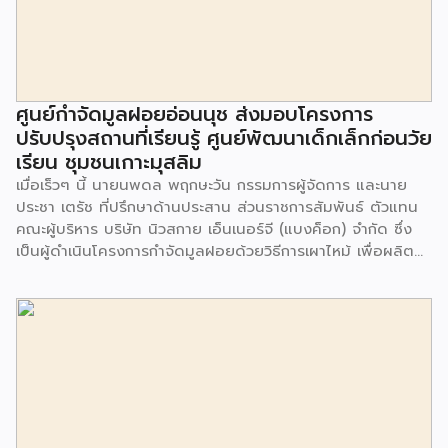
ศูนย์กำจัดมูลฝอยอ่อนนุช ส่งมอบโครงการ
ปรับปรุงสถานที่เรียนรู้ ศูนย์พัฒนาเด็กเล็กก่อนวัย
เรียน ชุมชนเกาะมุสลิม
เมื่อเร็วๆ นี้ นายนพดล พฤกษะวัน กรรมการผู้จัดการ และนาย
ประชา เตรัช ที่ปรึกษาด้านประสาน ส่วนราชการสัมพันธ์ ตัวแทน
คณะผู้บริหาร บริษัท นิวสกาย เอ็นเนอร์จี (แบงค็อก) จํากัด ซึ่ง
เป็นผู้ดำเนินโครงการกำจัดมูลฝอยด้วยวิธีการเผาไหม้ เพื่อผลิต
พลังงานไฟฟ้า ขนาดไม่น้อยกว่า 1,000 ตันต่อวัน ศูนย์กำจัด
มูลฝอยอ่อนนุช เป็นประธานในพิธีส่งมอบโครงการปรับปรุงสถาน
ที่เรียนรู้ ศูนย์พัฒนาเด็กเล็ก ก่อนวัยเรียน ชุมชนเกาะมุสลิม แขวง
ประเวศ เขตประเวศ กรุงเทพมหานคร ทั้งนี้โครงการปรับปรุงสถาน
ที่เรียนรู้ ศูนย์พัฒนาเด็กเล็กก่อนวัยเรียน ชุมชนเกาะมุสลิม ตั้งอยู่
ในซอยอ่อนนุช 86 ดำเนินการขึ้นเพื่อเพิ่มพื้นที่การเรียนรู้เพิ่มเติม
นอกห้องเรียน และใช้เป็นสถานที่จัดกิจกรรมของศูนย์เด็กเล็กฯ
ตลอดจนใช้เป็นพื้นที่จัดกิจกรรมต่างๆ ของชุมชน นอกจากนั้นยัง