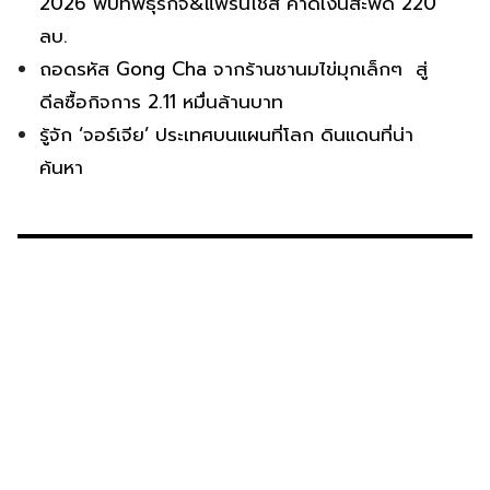
2026 พบทัพธุรกิจ&แฟรนไชส์ คาดเงินสะพัด 220
ลบ.
ถอดรหัส Gong Cha จากร้านชานมไข่มุกเล็กๆ สู่
ดีลซื้อกิจการ 2.11 หมื่นล้านบาท
รู้จัก ‘จอร์เจีย’ ประเทศบนแผนที่โลก ดินแดนที่น่า
ค้นหา