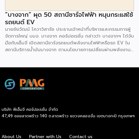
“บางจาก” ผุด 50 สถานีชาร์จไฟฟ้า หนุนกระแสใช้
รถยนต์ EV
นายชัยวัฒน์ โควาวิสารัช ประธานเจ้าหน้าที่บริหารและกรรมการผู้
จัดการใหญ่ บมจ. บางจาก คอร์ปอเรชั่น กล่าวว่า บางจากฯ ได้จับ
มือกับเอ็มจี เปิดสถานีชาร์จรถยนต์พลังงานไฟฟ้าหรือรถ EV ใน
สถานีบริการน้ำมันบางจาก ตามนโยบายการเปลี่ยนผ่านพลังงาน
ที่จะนำไทยสู่การใช้พลังงานสะอาด เพื่อคุณภาพชีวิตและสิ่ง
แวดล้อมที่ยั่งยืน .ที่ผ่านมา บางจากฯ ได้ขยายสถานีชาร์จรถ EV
ภายในสถานีบริการน้ำมันบางจากอย่างต่อเนื่องเพื่ออำนวยความ
สะดวกให้ผู้ใช้รถ EV ที่เพิ่มขึ้น สำหรับความร่วมมือครั้งนี้ จะทำให้
สถานีบริการน้ำมันบางจากมีสถานีชาร์จรถ EV ทั้งในกรุงเทพฯ
และต่างจังหวัด ครอบคลุมทั่วประเทศ .โดยความร่วมมือครั้งนี้
เป็นการติดตั้งสถานีชาร์จรถยนต์พลังงานไฟฟ้า เพื่อรองรับการ
เติบโตของตลาดรถยนต์พลังงานไฟฟ้าภายในประเทศ โดยติดตั้ง
บริษัท พีเอ็มจี คอร์ปอเรชั่น จำกัด
สถานีชาร์จรถยนต์ไฟฟ้า “MG Super Charge” ในสถานีบริการ
47,49 ซอยลาดพร้าว 140 ถ.ลาดพร้าว แขวงคลองจั่น เขตบางกะปิ กรุงเทพฯ
น้ำมันบางจาก ครอบคลุมทั้งในเขตกรุงเทพฯ นนทบุรีและ
สมุทรปราการ ซึ่งในระยะเริ่มต้น มีเป้าหมายที่จะติดตั้งทั้งสิ้น 50
แห่งภายในปีนี้ และคาดการณ์ว่าจะเริ่มเปิดให้บริการได้ประมาณ
About Us
Partner with Us
Contact us
เดือนตุลาคมเป็นต้นไป .ด้านนายจาง ไห่โป กรรมการผู้จัดการ