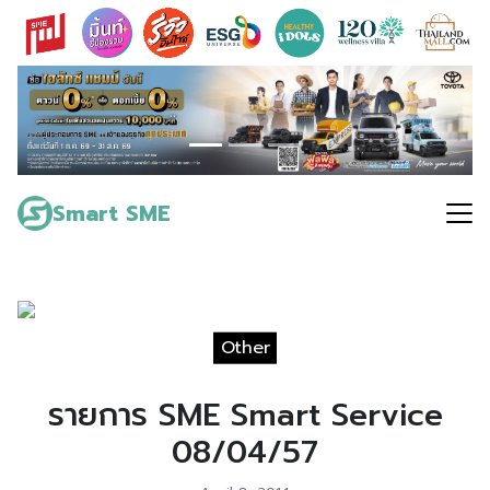
Skip
to
content
Search
for:
Smart SME
Other
รายการ SME Smart Service
08/04/57