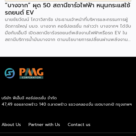
“บางจาก” ผุด 50 สถานีชาร์จไฟฟ้า หนุนกระแสใช้
รถยนต์ EV
นายชัยวัฒน์ โควาวิสารัช ประธานเจ้าหน้าที่บริหารและกรรมการผู้
จัดการใหญ่ บมจ. บางจาก คอร์ปอเรชั่น กล่าวว่า บางจากฯ ได้จับ
มือกับเอ็มจี เปิดสถานีชาร์จรถยนต์พลังงานไฟฟ้าหรือรถ EV ใน
สถานีบริการน้ำมันบางจาก ตามนโยบายการเปลี่ยนผ่านพลังงาน
ที่จะนำไทยสู่การใช้พลังงานสะอาด เพื่อคุณภาพชีวิตและสิ่ง
แวดล้อมที่ยั่งยืน .ที่ผ่านมา บางจากฯ ได้ขยายสถานีชาร์จรถ EV
ภายในสถานีบริการน้ำมันบางจากอย่างต่อเนื่องเพื่ออำนวยความ
สะดวกให้ผู้ใช้รถ EV ที่เพิ่มขึ้น สำหรับความร่วมมือครั้งนี้ จะทำให้
สถานีบริการน้ำมันบางจากมีสถานีชาร์จรถ EV ทั้งในกรุงเทพฯ
และต่างจังหวัด ครอบคลุมทั่วประเทศ .โดยความร่วมมือครั้งนี้
เป็นการติดตั้งสถานีชาร์จรถยนต์พลังงานไฟฟ้า เพื่อรองรับการ
เติบโตของตลาดรถยนต์พลังงานไฟฟ้าภายในประเทศ โดยติดตั้ง
บริษัท พีเอ็มจี คอร์ปอเรชั่น จำกัด
สถานีชาร์จรถยนต์ไฟฟ้า “MG Super Charge” ในสถานีบริการ
47,49 ซอยลาดพร้าว 140 ถ.ลาดพร้าว แขวงคลองจั่น เขตบางกะปิ กรุงเทพฯ
น้ำมันบางจาก ครอบคลุมทั้งในเขตกรุงเทพฯ นนทบุรีและ
สมุทรปราการ ซึ่งในระยะเริ่มต้น มีเป้าหมายที่จะติดตั้งทั้งสิ้น 50
แห่งภายในปีนี้ และคาดการณ์ว่าจะเริ่มเปิดให้บริการได้ประมาณ
About Us
Partner with Us
Contact us
เดือนตุลาคมเป็นต้นไป .ด้านนายจาง ไห่โป กรรมการผู้จัดการ
บริษัท เอสเอไอซี มอเตอร์ – ซีพี จำกัด และ บริษัท […]