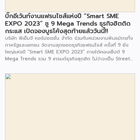
สำนักงานเขตประเวศ ผู้แทนจากศูนย์กำจัดมูลฝอยอ่อนนุช ตลอด
จนประชาชนในชุมชนและพื้นที่ใกล้เคียง รวมถึงคณะครู ผู้ปกครอง
บิ๊กอีเว้นท์งานแฟรนไชส์แห่งปี “Smart SME
และนักเรียนจากศูนย์พัฒนาเด็กเล็กก่อนวัยเรียน ชุมชนเกาะมุสลิม
EXPO 2023” ชู 9 Mega Trends ธุรกิจฮิตติด
ร่วมเป็นเกียรติในพิธีดังกล่าว โครงการกำจัดมูลฝอยด้วยวิธีการ
กระแส เปิดจองบูธโค้งสุดท้ายแล้ววันนี้!!
เผาไหม้ฯ ยังมีกิจกรรมเพื่อสังคมหรือ CSR อื่นๆ อีกมากมาย กับ
บริษัท พีเอ็มจี คอร์ปอเรชั่น จำกัด ร่วมกับหน่วยงานพันธมิตรทั้ง
ชุมชนรอบๆ พื้นที่โครงการอย่างต่อเนื่อง อาทิ การลงพื้นที่
ภาครัฐและเอกชน จัดงานสุดยอดธุรกิจแฟรนไชส์ ครั้งที่ 9 ยิ่ง
ประชาสัมพันธ์ […]
ใหญ่แห่งปี “Smart SME EXPO 2023” ภายใต้คอนเซ็ปต์ 9
Mega Trends รวม 9 เทรนด์ธุรกิจสุดฮิต ไม่ว่าจะเป็น Street
Food Trends, Technology Trends, Customer Service
Trends, Coffee & Beverage Trends, Education Trends,
Health & Wellness Trends, E-Commerce Trends,
Beauty Trends และ Franchise Trends จัดเต็มธุรกิจแฟรน
ไชส์เด่นดังพาเหรดมาให้เลือกลงทุนหลายระดับร่วม 250 บูธ ใน
งบลงทุนเริ่มต้นหลักพัน หลักหมื่น ไปจนถึงหลักล้าน นอกจากนี้
ยังมีกิจกรรมเจรจาจับคู่ธุรกิจทั้งในและต่างประเทศ สินเชื่อ
ดอกเบี้ยต่ำสำหรับเอสเอ็มอีจากสถาบันการเงินชั้นนำมากมาย
พร้อมโซลูชั่นส์ดี […]