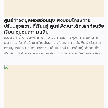
ศูนย์กำจัดมูลฝอยอ่อนนุช ส่งมอบโครงการ
ปรับปรุงสถานที่เรียนรู้ ศูนย์พัฒนาเด็กเล็กก่อนวัย
เรียน ชุมชนเกาะมุสลิม
เมื่อเร็วๆ นี้ นายนพดล พฤกษะวัน กรรมการผู้จัดการ และนาย
ประชา เตรัช ที่ปรึกษาด้านประสาน ส่วนราชการสัมพันธ์ ตัวแทน
คณะผู้บริหาร บริษัท นิวสกาย เอ็นเนอร์จี (แบงค็อก) จํากัด ซึ่ง
เป็นผู้ดำเนินโครงการกำจัดมูลฝอยด้วยวิธีการเผาไหม้ เพื่อผลิต
พลังงานไฟฟ้า ขนาดไม่น้อยกว่า 1,000 ตันต่อวัน ศูนย์กำจัด
มูลฝอยอ่อนนุช เป็นประธานในพิธีส่งมอบโครงการปรับปรุงสถาน
ที่เรียนรู้ ศูนย์พัฒนาเด็กเล็ก ก่อนวัยเรียน ชุมชนเกาะมุสลิม แขวง
ประเวศ เขตประเวศ กรุงเทพมหานคร ทั้งนี้โครงการปรับปรุงสถาน
ที่เรียนรู้ ศูนย์พัฒนาเด็กเล็กก่อนวัยเรียน ชุมชนเกาะมุสลิม ตั้งอยู่
ในซอยอ่อนนุช 86 ดำเนินการขึ้นเพื่อเพิ่มพื้นที่การเรียนรู้เพิ่มเติม
นอกห้องเรียน และใช้เป็นสถานที่จัดกิจกรรมของศูนย์เด็กเล็กฯ
ตลอดจนใช้เป็นพื้นที่จัดกิจกรรมต่างๆ ของชุมชน นอกจากนั้นยัง
มีการมอบตุ๊กตาและของเล่นเพื่อส่งเสริมพัฒนาการเรียนรู้และ
พัฒนาการกล้ามเนื้อมัดเล็กของเด็กด้วย โดยมีผู้แทนจาก