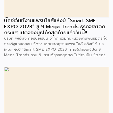
มีการมอบตุ๊กตาและของเล่นเพื่อส่งเสริมพัฒนาการเรียนรู้และ
พัฒนาการกล้ามเนื้อมัดเล็กของเด็กด้วย โดยมีผู้แทนจาก
สำนักงานเขตประเวศ ผู้แทนจากศูนย์กำจัดมูลฝอยอ่อนนุช ตลอด
จนประชาชนในชุมชนและพื้นที่ใกล้เคียง รวมถึงคณะครู ผู้ปกครอง
บิ๊กอีเว้นท์งานแฟรนไชส์แห่งปี “Smart SME
และนักเรียนจากศูนย์พัฒนาเด็กเล็กก่อนวัยเรียน ชุมชนเกาะมุสลิม
EXPO 2023” ชู 9 Mega Trends ธุรกิจฮิตติด
ร่วมเป็นเกียรติในพิธีดังกล่าว โครงการกำจัดมูลฝอยด้วยวิธีการ
กระแส เปิดจองบูธโค้งสุดท้ายแล้ววันนี้!!
เผาไหม้ฯ ยังมีกิจกรรมเพื่อสังคมหรือ CSR อื่นๆ อีกมากมาย กับ
บริษัท พีเอ็มจี คอร์ปอเรชั่น จำกัด ร่วมกับหน่วยงานพันธมิตรทั้ง
ชุมชนรอบๆ พื้นที่โครงการอย่างต่อเนื่อง อาทิ การลงพื้นที่
ภาครัฐและเอกชน จัดงานสุดยอดธุรกิจแฟรนไชส์ ครั้งที่ 9 ยิ่ง
ประชาสัมพันธ์ […]
ใหญ่แห่งปี “Smart SME EXPO 2023” ภายใต้คอนเซ็ปต์ 9
Mega Trends รวม 9 เทรนด์ธุรกิจสุดฮิต ไม่ว่าจะเป็น Street
Food Trends, Technology Trends, Customer Service
Trends, Coffee & Beverage Trends, Education Trends,
Health & Wellness Trends, E-Commerce Trends,
Beauty Trends และ Franchise Trends จัดเต็มธุรกิจแฟรน
ไชส์เด่นดังพาเหรดมาให้เลือกลงทุนหลายระดับร่วม 250 บูธ ใน
งบลงทุนเริ่มต้นหลักพัน หลักหมื่น ไปจนถึงหลักล้าน นอกจากนี้
ยังมีกิจกรรมเจรจาจับคู่ธุรกิจทั้งในและต่างประเทศ สินเชื่อ
ดอกเบี้ยต่ำสำหรับเอสเอ็มอีจากสถาบันการเงินชั้นนำมากมาย
พร้อมโซลูชั่นส์ดี […]