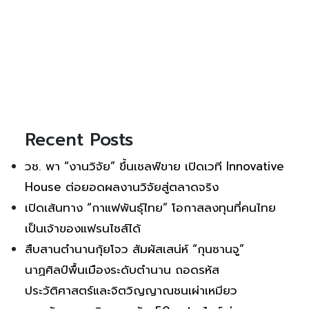
Recent Posts
วช. พา “งานวิจัย” ขึ้นเชลฟ์ขาย เปิดเวที Innovative
House ต่อยอดผลงานวิจัยสู่ตลาดจริง
เปิดเส้นทาง “กาแฟพันธุ์ไทย” โอกาสลงทุนที่คนไทย
เป็นเจ้าของแฟรนไชส์ได้
สืบสานตำนานกุ้ยโจว สัมผัสเสน่ห์ “กุนซานจู”
นาฏศิลป์พื้นเมืองระดับตำนาน ถอดรหัส
ประวัติศาสตร์และจิตวิญญาณชนเผ่าเหมียว