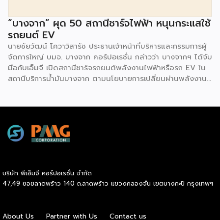
“บางจาก” ผุด 50 สถานีชาร์จไฟฟ้า หนุนกระแสใช้
รถยนต์ EV
นายชัยวัฒน์ โควาวิสารัช ประธานเจ้าหน้าที่บริหารและกรรมการผู้
จัดการใหญ่ บมจ. บางจาก คอร์ปอเรชั่น กล่าวว่า บางจากฯ ได้จับ
มือกับเอ็มจี เปิดสถานีชาร์จรถยนต์พลังงานไฟฟ้าหรือรถ EV ใน
สถานีบริการน้ำมันบางจาก ตามนโยบายการเปลี่ยนผ่านพลังงาน
ที่จะนำไทยสู่การใช้พลังงานสะอาด เพื่อคุณภาพชีวิตและสิ่ง
แวดล้อมที่ยั่งยืน .ที่ผ่านมา บางจากฯ ได้ขยายสถานีชาร์จรถ EV
ภายในสถานีบริการน้ำมันบางจากอย่างต่อเนื่องเพื่ออำนวยความ
สะดวกให้ผู้ใช้รถ EV ที่เพิ่มขึ้น สำหรับความร่วมมือครั้งนี้ จะทำให้
สถานีบริการน้ำมันบางจากมีสถานีชาร์จรถ EV ทั้งในกรุงเทพฯ
และต่างจังหวัด ครอบคลุมทั่วประเทศ .โดยความร่วมมือครั้งนี้
เป็นการติดตั้งสถานีชาร์จรถยนต์พลังงานไฟฟ้า เพื่อรองรับการ
เติบโตของตลาดรถยนต์พลังงานไฟฟ้าภายในประเทศ โดยติดตั้ง
บริษัท พีเอ็มจี คอร์ปอเรชั่น จำกัด
สถานีชาร์จรถยนต์ไฟฟ้า “MG Super Charge” ในสถานีบริการ
47,49 ซอยลาดพร้าว 140 ถ.ลาดพร้าว แขวงคลองจั่น เขตบางกะปิ กรุงเทพฯ
น้ำมันบางจาก ครอบคลุมทั้งในเขตกรุงเทพฯ นนทบุรีและ
สมุทรปราการ ซึ่งในระยะเริ่มต้น มีเป้าหมายที่จะติดตั้งทั้งสิ้น 50
แห่งภายในปีนี้ และคาดการณ์ว่าจะเริ่มเปิดให้บริการได้ประมาณ
About Us
Partner with Us
Contact us
เดือนตุลาคมเป็นต้นไป .ด้านนายจาง ไห่โป กรรมการผู้จัดการ