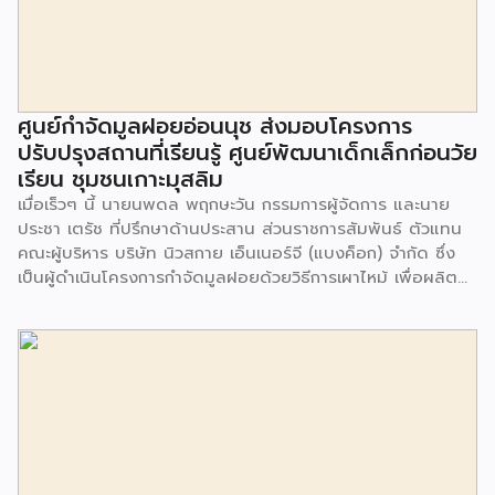
ศูนย์กำจัดมูลฝอยอ่อนนุช ส่งมอบโครงการ
ปรับปรุงสถานที่เรียนรู้ ศูนย์พัฒนาเด็กเล็กก่อนวัย
เรียน ชุมชนเกาะมุสลิม
เมื่อเร็วๆ นี้ นายนพดล พฤกษะวัน กรรมการผู้จัดการ และนาย
ประชา เตรัช ที่ปรึกษาด้านประสาน ส่วนราชการสัมพันธ์ ตัวแทน
คณะผู้บริหาร บริษัท นิวสกาย เอ็นเนอร์จี (แบงค็อก) จํากัด ซึ่ง
เป็นผู้ดำเนินโครงการกำจัดมูลฝอยด้วยวิธีการเผาไหม้ เพื่อผลิต
พลังงานไฟฟ้า ขนาดไม่น้อยกว่า 1,000 ตันต่อวัน ศูนย์กำจัด
มูลฝอยอ่อนนุช เป็นประธานในพิธีส่งมอบโครงการปรับปรุงสถาน
ที่เรียนรู้ ศูนย์พัฒนาเด็กเล็ก ก่อนวัยเรียน ชุมชนเกาะมุสลิม แขวง
ประเวศ เขตประเวศ กรุงเทพมหานคร ทั้งนี้โครงการปรับปรุงสถาน
ที่เรียนรู้ ศูนย์พัฒนาเด็กเล็กก่อนวัยเรียน ชุมชนเกาะมุสลิม ตั้งอยู่
ในซอยอ่อนนุช 86 ดำเนินการขึ้นเพื่อเพิ่มพื้นที่การเรียนรู้เพิ่มเติม
นอกห้องเรียน และใช้เป็นสถานที่จัดกิจกรรมของศูนย์เด็กเล็กฯ
ตลอดจนใช้เป็นพื้นที่จัดกิจกรรมต่างๆ ของชุมชน นอกจากนั้นยัง