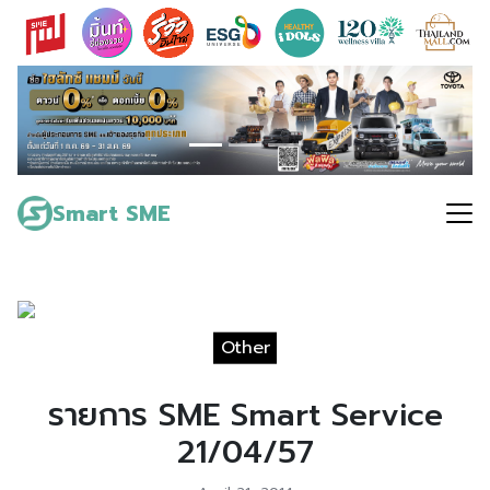
Skip
to
content
Search
for:
Smart SME
Other
รายการ SME Smart Service
21/04/57