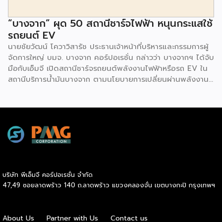
“บางจาก” ผุด 50 สถานีชาร์จไฟฟ้า หนุนกระแสใช้
รถยนต์ EV
นายชัยวัฒน์ โควาวิสารัช ประธานเจ้าหน้าที่บริหารและกรรมการผู้
จัดการใหญ่ บมจ. บางจาก คอร์ปอเรชั่น กล่าวว่า บางจากฯ ได้จับ
มือกับเอ็มจี เปิดสถานีชาร์จรถยนต์พลังงานไฟฟ้าหรือรถ EV ใน
สถานีบริการน้ำมันบางจาก ตามนโยบายการเปลี่ยนผ่านพลังงาน
ที่จะนำไทยสู่การใช้พลังงานสะอาด เพื่อคุณภาพชีวิตและสิ่ง
แวดล้อมที่ยั่งยืน .ที่ผ่านมา บางจากฯ ได้ขยายสถานีชาร์จรถ EV
ภายในสถานีบริการน้ำมันบางจากอย่างต่อเนื่องเพื่ออำนวยความ
สะดวกให้ผู้ใช้รถ EV ที่เพิ่มขึ้น สำหรับความร่วมมือครั้งนี้ จะทำให้
สถานีบริการน้ำมันบางจากมีสถานีชาร์จรถ EV ทั้งในกรุงเทพฯ
และต่างจังหวัด ครอบคลุมทั่วประเทศ .โดยความร่วมมือครั้งนี้
เป็นการติดตั้งสถานีชาร์จรถยนต์พลังงานไฟฟ้า เพื่อรองรับการ
เติบโตของตลาดรถยนต์พลังงานไฟฟ้าภายในประเทศ โดยติดตั้ง
บริษัท พีเอ็มจี คอร์ปอเรชั่น จำกัด
สถานีชาร์จรถยนต์ไฟฟ้า “MG Super Charge” ในสถานีบริการ
47,49 ซอยลาดพร้าว 140 ถ.ลาดพร้าว แขวงคลองจั่น เขตบางกะปิ กรุงเทพฯ
น้ำมันบางจาก ครอบคลุมทั้งในเขตกรุงเทพฯ นนทบุรีและ
สมุทรปราการ ซึ่งในระยะเริ่มต้น มีเป้าหมายที่จะติดตั้งทั้งสิ้น 50
แห่งภายในปีนี้ และคาดการณ์ว่าจะเริ่มเปิดให้บริการได้ประมาณ
About Us
Partner with Us
Contact us
เดือนตุลาคมเป็นต้นไป .ด้านนายจาง ไห่โป กรรมการผู้จัดการ