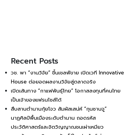
Recent Posts
วช. พา “งานวิจัย” ขึ้นเชลฟ์ขาย เปิดเวที Innovative
House ต่อยอดผลงานวิจัยสู่ตลาดจริง
เปิดเส้นทาง “กาแฟพันธุ์ไทย” โอกาสลงทุนที่คนไทย
เป็นเจ้าของแฟรนไชส์ได้
สืบสานตำนานกุ้ยโจว สัมผัสเสน่ห์ “กุนซานจู”
นาฏศิลป์พื้นเมืองระดับตำนาน ถอดรหัส
ประวัติศาสตร์และจิตวิญญาณชนเผ่าเหมียว