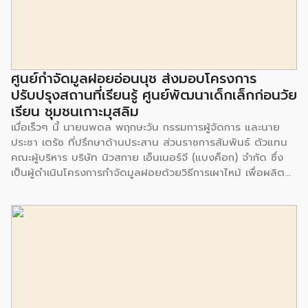
ศูนย์กำจัดมูลฝอยอ่อนนุช ส่งมอบโครงการ
ปรับปรุงสถานที่เรียนรู้ ศูนย์พัฒนาเด็กเล็กก่อนวัย
เรียน ชุมชนเกาะมุสลิม
เมื่อเร็วๆ นี้ นายนพดล พฤกษะวัน กรรมการผู้จัดการ และนาย
ประชา เตรัช ที่ปรึกษาด้านประสาน ส่วนราชการสัมพันธ์ ตัวแทน
คณะผู้บริหาร บริษัท นิวสกาย เอ็นเนอร์จี (แบงค็อก) จํากัด ซึ่ง
เป็นผู้ดำเนินโครงการกำจัดมูลฝอยด้วยวิธีการเผาไหม้ เพื่อผลิต
พลังงานไฟฟ้า ขนาดไม่น้อยกว่า 1,000 ตันต่อวัน ศูนย์กำจัด
มูลฝอยอ่อนนุช เป็นประธานในพิธีส่งมอบโครงการปรับปรุงสถาน
ที่เรียนรู้ ศูนย์พัฒนาเด็กเล็ก ก่อนวัยเรียน ชุมชนเกาะมุสลิม แขวง
ประเวศ เขตประเวศ กรุงเทพมหานคร ทั้งนี้โครงการปรับปรุงสถาน
ที่เรียนรู้ ศูนย์พัฒนาเด็กเล็กก่อนวัยเรียน ชุมชนเกาะมุสลิม ตั้งอยู่
ในซอยอ่อนนุช 86 ดำเนินการขึ้นเพื่อเพิ่มพื้นที่การเรียนรู้เพิ่มเติม
นอกห้องเรียน และใช้เป็นสถานที่จัดกิจกรรมของศูนย์เด็กเล็กฯ
ตลอดจนใช้เป็นพื้นที่จัดกิจกรรมต่างๆ ของชุมชน นอกจากนั้นยัง