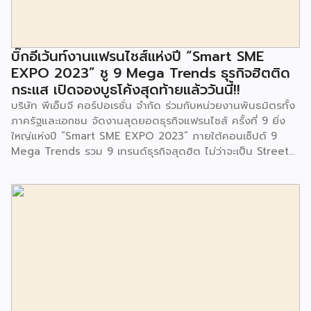
มีการมอบตุ๊กตาและของเล่นเพื่อส่งเสริมพัฒนาการเรียนรู้และ
พัฒนาการกล้ามเนื้อมัดเล็กของเด็กด้วย โดยมีผู้แทนจาก
สำนักงานเขตประเวศ ผู้แทนจากศูนย์กำจัดมูลฝอยอ่อนนุช ตลอด
จนประชาชนในชุมชนและพื้นที่ใกล้เคียง รวมถึงคณะครู ผู้ปกครอง
บิ๊กอีเว้นท์งานแฟรนไชส์แห่งปี “Smart SME
และนักเรียนจากศูนย์พัฒนาเด็กเล็กก่อนวัยเรียน ชุมชนเกาะมุสลิม
EXPO 2023” ชู 9 Mega Trends ธุรกิจฮิตติด
ร่วมเป็นเกียรติในพิธีดังกล่าว โครงการกำจัดมูลฝอยด้วยวิธีการ
กระแส เปิดจองบูธโค้งสุดท้ายแล้ววันนี้!!
เผาไหม้ฯ ยังมีกิจกรรมเพื่อสังคมหรือ CSR อื่นๆ อีกมากมาย กับ
บริษัท พีเอ็มจี คอร์ปอเรชั่น จำกัด ร่วมกับหน่วยงานพันธมิตรทั้ง
ชุมชนรอบๆ พื้นที่โครงการอย่างต่อเนื่อง อาทิ การลงพื้นที่
ภาครัฐและเอกชน จัดงานสุดยอดธุรกิจแฟรนไชส์ ครั้งที่ 9 ยิ่ง
ประชาสัมพันธ์ […]
ใหญ่แห่งปี “Smart SME EXPO 2023” ภายใต้คอนเซ็ปต์ 9
Mega Trends รวม 9 เทรนด์ธุรกิจสุดฮิต ไม่ว่าจะเป็น Street
Food Trends, Technology Trends, Customer Service
Trends, Coffee & Beverage Trends, Education Trends,
Health & Wellness Trends, E-Commerce Trends,
Beauty Trends และ Franchise Trends จัดเต็มธุรกิจแฟรน
ไชส์เด่นดังพาเหรดมาให้เลือกลงทุนหลายระดับร่วม 250 บูธ ใน
งบลงทุนเริ่มต้นหลักพัน หลักหมื่น ไปจนถึงหลักล้าน นอกจากนี้
ยังมีกิจกรรมเจรจาจับคู่ธุรกิจทั้งในและต่างประเทศ สินเชื่อ
ดอกเบี้ยต่ำสำหรับเอสเอ็มอีจากสถาบันการเงินชั้นนำมากมาย
พร้อมโซลูชั่นส์ดี […]