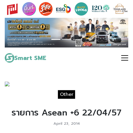
Skip
to
content
Search
for:
Smart SME
Other
รายการ Asean +6 22/04/57
April 23, 2014