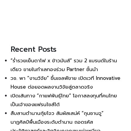
Recent Posts
“ร่ำรวยเย็นตาโฟ x ข้าวมันส์” รวม 2 แบรนด์ในร้าน
เดียว ขายในทำเลทองร่วม Partner ชั้นนำ
วช. พา “งานวิจัย” ขึ้นเชลฟ์ขาย เปิดเวที Innovative
House ต่อยอดผลงานวิจัยสู่ตลาดจริง
เปิดเส้นทาง “กาแฟพันธุ์ไทย” โอกาสลงทุนที่คนไทย
เป็นเจ้าของแฟรนไชส์ได้
สืบสานตำนานกุ้ยโจว สัมผัสเสน่ห์ “กุนซานจู”
นาฏศิลป์พื้นเมืองระดับตำนาน ถอดรหัส
ประวัติศาสตร์และจิตวิญญาณชนเผ่าเหมียว