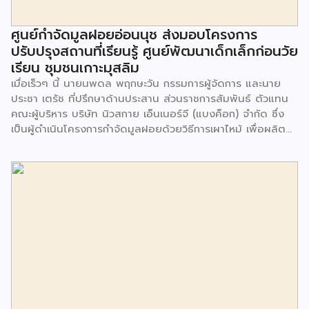
ศูนย์กำจัดมูลฝอยอ่อนนุช ส่งมอบโครงการ
ปรับปรุงสถานที่เรียนรู้ ศูนย์พัฒนาเด็กเล็กก่อนวัย
เรียน ชุมชนเกาะมุสลิม
เมื่อเร็วๆ นี้ นายนพดล พฤกษะวัน กรรมการผู้จัดการ และนาย
ประชา เตรัช ที่ปรึกษาด้านประสาน ส่วนราชการสัมพันธ์ ตัวแทน
คณะผู้บริหาร บริษัท นิวสกาย เอ็นเนอร์จี (แบงค็อก) จํากัด ซึ่ง
เป็นผู้ดำเนินโครงการกำจัดมูลฝอยด้วยวิธีการเผาไหม้ เพื่อผลิต
พลังงานไฟฟ้า ขนาดไม่น้อยกว่า 1,000 ตันต่อวัน ศูนย์กำจัด
มูลฝอยอ่อนนุช เป็นประธานในพิธีส่งมอบโครงการปรับปรุงสถาน
ที่เรียนรู้ ศูนย์พัฒนาเด็กเล็ก ก่อนวัยเรียน ชุมชนเกาะมุสลิม แขวง
ประเวศ เขตประเวศ กรุงเทพมหานคร ทั้งนี้โครงการปรับปรุงสถาน
ที่เรียนรู้ ศูนย์พัฒนาเด็กเล็กก่อนวัยเรียน ชุมชนเกาะมุสลิม ตั้งอยู่
ในซอยอ่อนนุช 86 ดำเนินการขึ้นเพื่อเพิ่มพื้นที่การเรียนรู้เพิ่มเติม
นอกห้องเรียน และใช้เป็นสถานที่จัดกิจกรรมของศูนย์เด็กเล็กฯ
ตลอดจนใช้เป็นพื้นที่จัดกิจกรรมต่างๆ ของชุมชน นอกจากนั้นยัง
มีการมอบตุ๊กตาและของเล่นเพื่อส่งเสริมพัฒนาการเรียนรู้และ
พัฒนาการกล้ามเนื้อมัดเล็กของเด็กด้วย โดยมีผู้แทนจาก
สำนักงานเขตประเวศ ผู้แทนจากศูนย์กำจัดมูลฝอยอ่อนนุช ตลอด