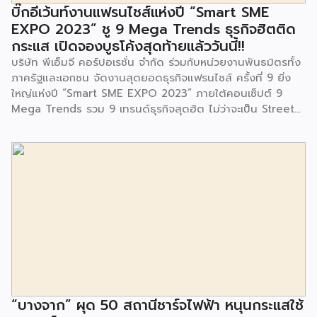
จนประชาชนในชุมชนและพื้นที่ใกล้เคียง รวมถึงคณะครู ผู้ปกครอง
บิ๊กอีเว้นท์งานแฟรนไชส์แห่งปี “Smart SME
และนักเรียนจากศูนย์พัฒนาเด็กเล็กก่อนวัยเรียน ชุมชนเกาะมุสลิม
EXPO 2023” ชู 9 Mega Trends ธุรกิจฮิตติด
ร่วมเป็นเกียรติในพิธีดังกล่าว โครงการกำจัดมูลฝอยด้วยวิธีการ
กระแส เปิดจองบูธโค้งสุดท้ายแล้ววันนี้!!
เผาไหม้ฯ ยังมีกิจกรรมเพื่อสังคมหรือ CSR อื่นๆ อีกมากมาย กับ
บริษัท พีเอ็มจี คอร์ปอเรชั่น จำกัด ร่วมกับหน่วยงานพันธมิตรทั้ง
ชุมชนรอบๆ พื้นที่โครงการอย่างต่อเนื่อง อาทิ การลงพื้นที่
ภาครัฐและเอกชน จัดงานสุดยอดธุรกิจแฟรนไชส์ ครั้งที่ 9 ยิ่ง
ประชาสัมพันธ์ […]
ใหญ่แห่งปี “Smart SME EXPO 2023” ภายใต้คอนเซ็ปต์ 9
Mega Trends รวม 9 เทรนด์ธุรกิจสุดฮิต ไม่ว่าจะเป็น Street
Food Trends, Technology Trends, Customer Service
Trends, Coffee & Beverage Trends, Education Trends,
Health & Wellness Trends, E-Commerce Trends,
Beauty Trends และ Franchise Trends จัดเต็มธุรกิจแฟรน
ไชส์เด่นดังพาเหรดมาให้เลือกลงทุนหลายระดับร่วม 250 บูธ ใน
งบลงทุนเริ่มต้นหลักพัน หลักหมื่น ไปจนถึงหลักล้าน นอกจากนี้
ยังมีกิจกรรมเจรจาจับคู่ธุรกิจทั้งในและต่างประเทศ สินเชื่อ
ดอกเบี้ยต่ำสำหรับเอสเอ็มอีจากสถาบันการเงินชั้นนำมากมาย
พร้อมโซลูชั่นส์ดี […]
“บางจาก” ผุด 50 สถานีชาร์จไฟฟ้า หนุนกระแสใช้