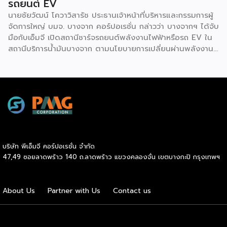
รถยนต์ EV
นายชัยวัฒน์ โควาวิสารัช ประธานเจ้าหน้าที่บริหารและกรรมการผู้
จัดการใหญ่ บมจ. บางจาก คอร์ปอเรชั่น กล่าวว่า บางจากฯ ได้จับ
มือกับเอ็มจี เปิดสถานีชาร์จรถยนต์พลังงานไฟฟ้าหรือรถ EV ใน
สถานีบริการน้ำมันบางจาก ตามนโยบายการเปลี่ยนผ่านพลังงาน
ที่จะนำไทยสู่การใช้พลังงานสะอาด เพื่อคุณภาพชีวิตและสิ่ง
แวดล้อมที่ยั่งยืน .ที่ผ่านมา บางจากฯ ได้ขยายสถานีชาร์จรถ EV
ภายในสถานีบริการน้ำมันบางจากอย่างต่อเนื่องเพื่ออำนวยความ
สะดวกให้ผู้ใช้รถ EV ที่เพิ่มขึ้น สำหรับความร่วมมือครั้งนี้ จะทำให้
สถานีบริการน้ำมันบางจากมีสถานีชาร์จรถ EV ทั้งในกรุงเทพฯ
และต่างจังหวัด ครอบคลุมทั่วประเทศ .โดยความร่วมมือครั้งนี้
เป็นการติดตั้งสถานีชาร์จรถยนต์พลังงานไฟฟ้า เพื่อรองรับการ
เติบโตของตลาดรถยนต์พลังงานไฟฟ้าภายในประเทศ โดยติดตั้ง
บริษัท พีเอ็มจี คอร์ปอเรชั่น จำกัด
สถานีชาร์จรถยนต์ไฟฟ้า “MG Super Charge” ในสถานีบริการ
47,49 ซอยลาดพร้าว 140 ถ.ลาดพร้าว แขวงคลองจั่น เขตบางกะปิ กรุงเทพฯ
น้ำมันบางจาก ครอบคลุมทั้งในเขตกรุงเทพฯ นนทบุรีและ
สมุทรปราการ ซึ่งในระยะเริ่มต้น มีเป้าหมายที่จะติดตั้งทั้งสิ้น 50
แห่งภายในปีนี้ และคาดการณ์ว่าจะเริ่มเปิดให้บริการได้ประมาณ
About Us
Partner with Us
Contact us
เดือนตุลาคมเป็นต้นไป .ด้านนายจาง ไห่โป กรรมการผู้จัดการ
บริษัท เอสเอไอซี มอเตอร์ – ซีพี จำกัด และ บริษัท […]