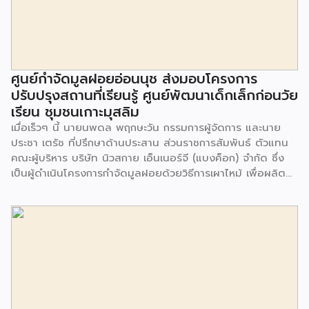
ศูนย์กำจัดมูลฝอยอ่อนนุช ส่งมอบโครงการ
ปรับปรุงสถานที่เรียนรู้ ศูนย์พัฒนาเด็กเล็กก่อนวัย
เรียน ชุมชนเกาะมุสลิม
เมื่อเร็วๆ นี้ นายนพดล พฤกษะวัน กรรมการผู้จัดการ และนาย
ประชา เตรัช ที่ปรึกษาด้านประสาน ส่วนราชการสัมพันธ์ ตัวแทน
คณะผู้บริหาร บริษัท นิวสกาย เอ็นเนอร์จี (แบงค็อก) จํากัด ซึ่ง
เป็นผู้ดำเนินโครงการกำจัดมูลฝอยด้วยวิธีการเผาไหม้ เพื่อผลิต
พลังงานไฟฟ้า ขนาดไม่น้อยกว่า 1,000 ตันต่อวัน ศูนย์กำจัด
มูลฝอยอ่อนนุช เป็นประธานในพิธีส่งมอบโครงการปรับปรุงสถาน
ที่เรียนรู้ ศูนย์พัฒนาเด็กเล็ก ก่อนวัยเรียน ชุมชนเกาะมุสลิม แขวง
ประเวศ เขตประเวศ กรุงเทพมหานคร ทั้งนี้โครงการปรับปรุงสถาน
ที่เรียนรู้ ศูนย์พัฒนาเด็กเล็กก่อนวัยเรียน ชุมชนเกาะมุสลิม ตั้งอยู่
ในซอยอ่อนนุช 86 ดำเนินการขึ้นเพื่อเพิ่มพื้นที่การเรียนรู้เพิ่มเติม
นอกห้องเรียน และใช้เป็นสถานที่จัดกิจกรรมของศูนย์เด็กเล็กฯ
ตลอดจนใช้เป็นพื้นที่จัดกิจกรรมต่างๆ ของชุมชน นอกจากนั้นยัง