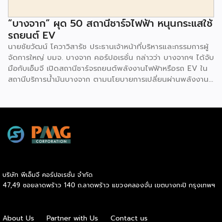
“บางจาก” ผุด 50 สถานีชาร์จไฟฟ้า หนุนกระแสใช้
รถยนต์ EV
นายชัยวัฒน์ โควาวิสารัช ประธานเจ้าหน้าที่บริหารและกรรมการผู้
จัดการใหญ่ บมจ. บางจาก คอร์ปอเรชั่น กล่าวว่า บางจากฯ ได้จับ
มือกับเอ็มจี เปิดสถานีชาร์จรถยนต์พลังงานไฟฟ้าหรือรถ EV ใน
สถานีบริการน้ำมันบางจาก ตามนโยบายการเปลี่ยนผ่านพลังงาน
ที่จะนำไทยสู่การใช้พลังงานสะอาด เพื่อคุณภาพชีวิตและสิ่ง
แวดล้อมที่ยั่งยืน .ที่ผ่านมา บางจากฯ ได้ขยายสถานีชาร์จรถ EV
ภายในสถานีบริการน้ำมันบางจากอย่างต่อเนื่องเพื่ออำนวยความ
สะดวกให้ผู้ใช้รถ EV ที่เพิ่มขึ้น สำหรับความร่วมมือครั้งนี้ จะทำให้
สถานีบริการน้ำมันบางจากมีสถานีชาร์จรถ EV ทั้งในกรุงเทพฯ
และต่างจังหวัด ครอบคลุมทั่วประเทศ .โดยความร่วมมือครั้งนี้
เป็นการติดตั้งสถานีชาร์จรถยนต์พลังงานไฟฟ้า เพื่อรองรับการ
เติบโตของตลาดรถยนต์พลังงานไฟฟ้าภายในประเทศ โดยติดตั้ง
บริษัท พีเอ็มจี คอร์ปอเรชั่น จำกัด
สถานีชาร์จรถยนต์ไฟฟ้า “MG Super Charge” ในสถานีบริการ
47,49 ซอยลาดพร้าว 140 ถ.ลาดพร้าว แขวงคลองจั่น เขตบางกะปิ กรุงเทพฯ
น้ำมันบางจาก ครอบคลุมทั้งในเขตกรุงเทพฯ นนทบุรีและ
สมุทรปราการ ซึ่งในระยะเริ่มต้น มีเป้าหมายที่จะติดตั้งทั้งสิ้น 50
แห่งภายในปีนี้ และคาดการณ์ว่าจะเริ่มเปิดให้บริการได้ประมาณ
About Us
Partner with Us
Contact us
เดือนตุลาคมเป็นต้นไป .ด้านนายจาง ไห่โป กรรมการผู้จัดการ