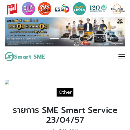
Skip
to
content
Search
for:
Smart SME
Other
รายการ SME Smart Service
23/04/57