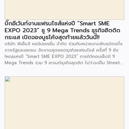
มีการมอบตุ๊กตาและของเล่นเพื่อส่งเสริมพัฒนาการเรียนรู้และ
พัฒนาการกล้ามเนื้อมัดเล็กของเด็กด้วย โดยมีผู้แทนจาก
สำนักงานเขตประเวศ ผู้แทนจากศูนย์กำจัดมูลฝอยอ่อนนุช ตลอด
จนประชาชนในชุมชนและพื้นที่ใกล้เคียง รวมถึงคณะครู ผู้ปกครอง
บิ๊กอีเว้นท์งานแฟรนไชส์แห่งปี “Smart SME
และนักเรียนจากศูนย์พัฒนาเด็กเล็กก่อนวัยเรียน ชุมชนเกาะมุสลิม
EXPO 2023” ชู 9 Mega Trends ธุรกิจฮิตติด
ร่วมเป็นเกียรติในพิธีดังกล่าว โครงการกำจัดมูลฝอยด้วยวิธีการ
กระแส เปิดจองบูธโค้งสุดท้ายแล้ววันนี้!!
เผาไหม้ฯ ยังมีกิจกรรมเพื่อสังคมหรือ CSR อื่นๆ อีกมากมาย กับ
บริษัท พีเอ็มจี คอร์ปอเรชั่น จำกัด ร่วมกับหน่วยงานพันธมิตรทั้ง
ชุมชนรอบๆ พื้นที่โครงการอย่างต่อเนื่อง อาทิ การลงพื้นที่
ภาครัฐและเอกชน จัดงานสุดยอดธุรกิจแฟรนไชส์ ครั้งที่ 9 ยิ่ง
ประชาสัมพันธ์ […]
ใหญ่แห่งปี “Smart SME EXPO 2023” ภายใต้คอนเซ็ปต์ 9
Mega Trends รวม 9 เทรนด์ธุรกิจสุดฮิต ไม่ว่าจะเป็น Street
Food Trends, Technology Trends, Customer Service
Trends, Coffee & Beverage Trends, Education Trends,
Health & Wellness Trends, E-Commerce Trends,
Beauty Trends และ Franchise Trends จัดเต็มธุรกิจแฟรน
ไชส์เด่นดังพาเหรดมาให้เลือกลงทุนหลายระดับร่วม 250 บูธ ใน
งบลงทุนเริ่มต้นหลักพัน หลักหมื่น ไปจนถึงหลักล้าน นอกจากนี้
ยังมีกิจกรรมเจรจาจับคู่ธุรกิจทั้งในและต่างประเทศ สินเชื่อ
ดอกเบี้ยต่ำสำหรับเอสเอ็มอีจากสถาบันการเงินชั้นนำมากมาย
พร้อมโซลูชั่นส์ดี […]