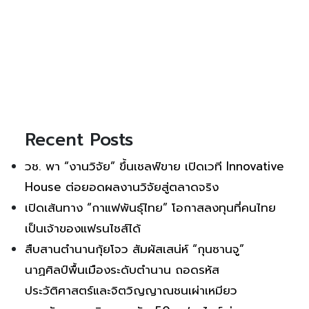
Recent Posts
วช. พา “งานวิจัย” ขึ้นเชลฟ์ขาย เปิดเวที Innovative
House ต่อยอดผลงานวิจัยสู่ตลาดจริง
เปิดเส้นทาง “กาแฟพันธุ์ไทย” โอกาสลงทุนที่คนไทย
เป็นเจ้าของแฟรนไชส์ได้
สืบสานตำนานกุ้ยโจว สัมผัสเสน่ห์ “กุนซานจู”
นาฏศิลป์พื้นเมืองระดับตำนาน ถอดรหัส
ประวัติศาสตร์และจิตวิญญาณชนเผ่าเหมียว