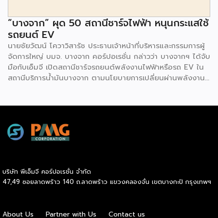
“บางจาก” ผุด 50 สถานีชาร์จไฟฟ้า หนุนกระแสใช้
รถยนต์ EV
นายชัยวัฒน์ โควาวิสารัช ประธานเจ้าหน้าที่บริหารและกรรมการผู้
จัดการใหญ่ บมจ. บางจาก คอร์ปอเรชั่น กล่าวว่า บางจากฯ ได้จับ
มือกับเอ็มจี เปิดสถานีชาร์จรถยนต์พลังงานไฟฟ้าหรือรถ EV ใน
สถานีบริการน้ำมันบางจาก ตามนโยบายการเปลี่ยนผ่านพลังงาน
ที่จะนำไทยสู่การใช้พลังงานสะอาด เพื่อคุณภาพชีวิตและสิ่ง
แวดล้อมที่ยั่งยืน .ที่ผ่านมา บางจากฯ ได้ขยายสถานีชาร์จรถ EV
ภายในสถานีบริการน้ำมันบางจากอย่างต่อเนื่องเพื่ออำนวยความ
สะดวกให้ผู้ใช้รถ EV ที่เพิ่มขึ้น สำหรับความร่วมมือครั้งนี้ จะทำให้
สถานีบริการน้ำมันบางจากมีสถานีชาร์จรถ EV ทั้งในกรุงเทพฯ
และต่างจังหวัด ครอบคลุมทั่วประเทศ .โดยความร่วมมือครั้งนี้
เป็นการติดตั้งสถานีชาร์จรถยนต์พลังงานไฟฟ้า เพื่อรองรับการ
เติบโตของตลาดรถยนต์พลังงานไฟฟ้าภายในประเทศ โดยติดตั้ง
บริษัท พีเอ็มจี คอร์ปอเรชั่น จำกัด
สถานีชาร์จรถยนต์ไฟฟ้า “MG Super Charge” ในสถานีบริการ
47,49 ซอยลาดพร้าว 140 ถ.ลาดพร้าว แขวงคลองจั่น เขตบางกะปิ กรุงเทพฯ
น้ำมันบางจาก ครอบคลุมทั้งในเขตกรุงเทพฯ นนทบุรีและ
สมุทรปราการ ซึ่งในระยะเริ่มต้น มีเป้าหมายที่จะติดตั้งทั้งสิ้น 50
แห่งภายในปีนี้ และคาดการณ์ว่าจะเริ่มเปิดให้บริการได้ประมาณ
About Us
Partner with Us
Contact us
เดือนตุลาคมเป็นต้นไป .ด้านนายจาง ไห่โป กรรมการผู้จัดการ