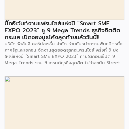
มีการมอบตุ๊กตาและของเล่นเพื่อส่งเสริมพัฒนาการเรียนรู้และ
พัฒนาการกล้ามเนื้อมัดเล็กของเด็กด้วย โดยมีผู้แทนจาก
สำนักงานเขตประเวศ ผู้แทนจากศูนย์กำจัดมูลฝอยอ่อนนุช ตลอด
จนประชาชนในชุมชนและพื้นที่ใกล้เคียง รวมถึงคณะครู ผู้ปกครอง
บิ๊กอีเว้นท์งานแฟรนไชส์แห่งปี “Smart SME
และนักเรียนจากศูนย์พัฒนาเด็กเล็กก่อนวัยเรียน ชุมชนเกาะมุสลิม
EXPO 2023” ชู 9 Mega Trends ธุรกิจฮิตติด
ร่วมเป็นเกียรติในพิธีดังกล่าว โครงการกำจัดมูลฝอยด้วยวิธีการ
กระแส เปิดจองบูธโค้งสุดท้ายแล้ววันนี้!!
เผาไหม้ฯ ยังมีกิจกรรมเพื่อสังคมหรือ CSR อื่นๆ อีกมากมาย กับ
บริษัท พีเอ็มจี คอร์ปอเรชั่น จำกัด ร่วมกับหน่วยงานพันธมิตรทั้ง
ชุมชนรอบๆ พื้นที่โครงการอย่างต่อเนื่อง อาทิ การลงพื้นที่
ภาครัฐและเอกชน จัดงานสุดยอดธุรกิจแฟรนไชส์ ครั้งที่ 9 ยิ่ง
ประชาสัมพันธ์ […]
ใหญ่แห่งปี “Smart SME EXPO 2023” ภายใต้คอนเซ็ปต์ 9
Mega Trends รวม 9 เทรนด์ธุรกิจสุดฮิต ไม่ว่าจะเป็น Street
Food Trends, Technology Trends, Customer Service
Trends, Coffee & Beverage Trends, Education Trends,
Health & Wellness Trends, E-Commerce Trends,
Beauty Trends และ Franchise Trends จัดเต็มธุรกิจแฟรน
ไชส์เด่นดังพาเหรดมาให้เลือกลงทุนหลายระดับร่วม 250 บูธ ใน
งบลงทุนเริ่มต้นหลักพัน หลักหมื่น ไปจนถึงหลักล้าน นอกจากนี้
ยังมีกิจกรรมเจรจาจับคู่ธุรกิจทั้งในและต่างประเทศ สินเชื่อ
ดอกเบี้ยต่ำสำหรับเอสเอ็มอีจากสถาบันการเงินชั้นนำมากมาย
พร้อมโซลูชั่นส์ดี […]