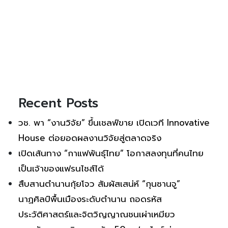
Recent Posts
วช. พา “งานวิจัย” ขึ้นเชลฟ์ขาย เปิดเวที Innovative
House ต่อยอดผลงานวิจัยสู่ตลาดจริง
เปิดเส้นทาง “กาแฟพันธุ์ไทย” โอกาสลงทุนที่คนไทย
เป็นเจ้าของแฟรนไชส์ได้
สืบสานตำนานกุ้ยโจว สัมผัสเสน่ห์ “กุนซานจู”
นาฏศิลป์พื้นเมืองระดับตำนาน ถอดรหัส
ประวัติศาสตร์และจิตวิญญาณชนเผ่าเหมียว