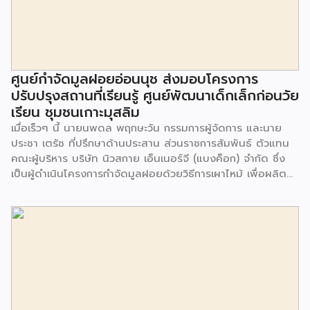
ศูนย์กำจัดมูลฝอยอ่อนนุช ส่งมอบโครงการ
ปรับปรุงสถานที่เรียนรู้ ศูนย์พัฒนาเด็กเล็กก่อนวัย
เรียน ชุมชนเกาะมุสลิม
เมื่อเร็วๆ นี้ นายนพดล พฤกษะวัน กรรมการผู้จัดการ และนาย
ประชา เตรัช ที่ปรึกษาด้านประสาน ส่วนราชการสัมพันธ์ ตัวแทน
คณะผู้บริหาร บริษัท นิวสกาย เอ็นเนอร์จี (แบงค็อก) จํากัด ซึ่ง
เป็นผู้ดำเนินโครงการกำจัดมูลฝอยด้วยวิธีการเผาไหม้ เพื่อผลิต
พลังงานไฟฟ้า ขนาดไม่น้อยกว่า 1,000 ตันต่อวัน ศูนย์กำจัด
มูลฝอยอ่อนนุช เป็นประธานในพิธีส่งมอบโครงการปรับปรุงสถาน
ที่เรียนรู้ ศูนย์พัฒนาเด็กเล็ก ก่อนวัยเรียน ชุมชนเกาะมุสลิม แขวง
ประเวศ เขตประเวศ กรุงเทพมหานคร ทั้งนี้โครงการปรับปรุงสถาน
ที่เรียนรู้ ศูนย์พัฒนาเด็กเล็กก่อนวัยเรียน ชุมชนเกาะมุสลิม ตั้งอยู่
ในซอยอ่อนนุช 86 ดำเนินการขึ้นเพื่อเพิ่มพื้นที่การเรียนรู้เพิ่มเติม
นอกห้องเรียน และใช้เป็นสถานที่จัดกิจกรรมของศูนย์เด็กเล็กฯ
ตลอดจนใช้เป็นพื้นที่จัดกิจกรรมต่างๆ ของชุมชน นอกจากนั้นยัง