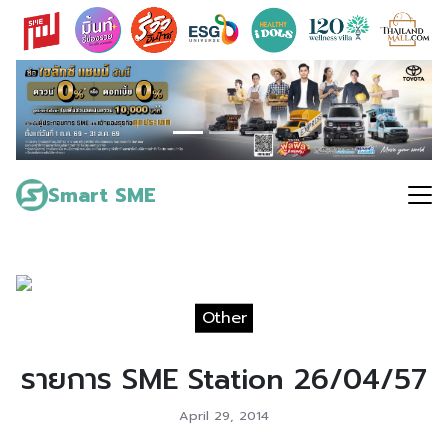
Skip
to
content
Search
for:
Smart SME
Other
รายการ SME Station 26/04/57
April 29, 2014