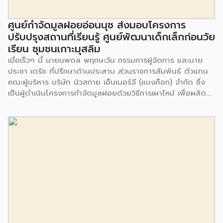
ศูนย์กำจัดมูลฝอยอ่อนนุช ส่งมอบโครงการ
ปรับปรุงสถานที่เรียนรู้ ศูนย์พัฒนาเด็กเล็กก่อนวัย
เรียน ชุมชนเกาะมุสลิม
เมื่อเร็วๆ นี้ นายนพดล พฤกษะวัน กรรมการผู้จัดการ และนาย
ประชา เตรัช ที่ปรึกษาด้านประสาน ส่วนราชการสัมพันธ์ ตัวแทน
คณะผู้บริหาร บริษัท นิวสกาย เอ็นเนอร์จี (แบงค็อก) จํากัด ซึ่ง
เป็นผู้ดำเนินโครงการกำจัดมูลฝอยด้วยวิธีการเผาไหม้ เพื่อผลิต
พลังงานไฟฟ้า ขนาดไม่น้อยกว่า 1,000 ตันต่อวัน ศูนย์กำจัด
มูลฝอยอ่อนนุช เป็นประธานในพิธีส่งมอบโครงการปรับปรุงสถาน
ที่เรียนรู้ ศูนย์พัฒนาเด็กเล็ก ก่อนวัยเรียน ชุมชนเกาะมุสลิม แขวง
ประเวศ เขตประเวศ กรุงเทพมหานคร ทั้งนี้โครงการปรับปรุงสถาน
ที่เรียนรู้ ศูนย์พัฒนาเด็กเล็กก่อนวัยเรียน ชุมชนเกาะมุสลิม ตั้งอยู่
ในซอยอ่อนนุช 86 ดำเนินการขึ้นเพื่อเพิ่มพื้นที่การเรียนรู้เพิ่มเติม
นอกห้องเรียน และใช้เป็นสถานที่จัดกิจกรรมของศูนย์เด็กเล็กฯ
ตลอดจนใช้เป็นพื้นที่จัดกิจกรรมต่างๆ ของชุมชน นอกจากนั้นยัง
มีการมอบตุ๊กตาและของเล่นเพื่อส่งเสริมพัฒนาการเรียนรู้และ
พัฒนาการกล้ามเนื้อมัดเล็กของเด็กด้วย โดยมีผู้แทนจาก
สำนักงานเขตประเวศ ผู้แทนจากศูนย์กำจัดมูลฝอยอ่อนนุช ตลอด