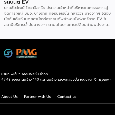
รถยนต์ EV
นายชัยวัฒน์ โควาวิสารัช ประธานเจ้าหน้าที่บริหารและกรรมการผู้
จัดการใหญ่ บมจ. บางจาก คอร์ปอเรชั่น กล่าวว่า บางจากฯ ได้จับ
มือกับเอ็มจี เปิดสถานีชาร์จรถยนต์พลังงานไฟฟ้าหรือรถ EV ใน
สถานีบริการน้ำมันบางจาก ตามนโยบายการเปลี่ยนผ่านพลังงาน
ที่จะนำไทยสู่การใช้พลังงานสะอาด เพื่อคุณภาพชีวิตและสิ่ง
แวดล้อมที่ยั่งยืน .ที่ผ่านมา บางจากฯ ได้ขยายสถานีชาร์จรถ EV
ภายในสถานีบริการน้ำมันบางจากอย่างต่อเนื่องเพื่ออำนวยความ
สะดวกให้ผู้ใช้รถ EV ที่เพิ่มขึ้น สำหรับความร่วมมือครั้งนี้ จะทำให้
สถานีบริการน้ำมันบางจากมีสถานีชาร์จรถ EV ทั้งในกรุงเทพฯ
และต่างจังหวัด ครอบคลุมทั่วประเทศ .โดยความร่วมมือครั้งนี้
เป็นการติดตั้งสถานีชาร์จรถยนต์พลังงานไฟฟ้า เพื่อรองรับการ
เติบโตของตลาดรถยนต์พลังงานไฟฟ้าภายในประเทศ โดยติดตั้ง
บริษัท พีเอ็มจี คอร์ปอเรชั่น จำกัด
สถานีชาร์จรถยนต์ไฟฟ้า “MG Super Charge” ในสถานีบริการ
47,49 ซอยลาดพร้าว 140 ถ.ลาดพร้าว แขวงคลองจั่น เขตบางกะปิ กรุงเทพฯ
น้ำมันบางจาก ครอบคลุมทั้งในเขตกรุงเทพฯ นนทบุรีและ
สมุทรปราการ ซึ่งในระยะเริ่มต้น มีเป้าหมายที่จะติดตั้งทั้งสิ้น 50
แห่งภายในปีนี้ และคาดการณ์ว่าจะเริ่มเปิดให้บริการได้ประมาณ
About Us
Partner with Us
Contact us
เดือนตุลาคมเป็นต้นไป .ด้านนายจาง ไห่โป กรรมการผู้จัดการ
บริษัท เอสเอไอซี มอเตอร์ – ซีพี จำกัด และ บริษัท […]