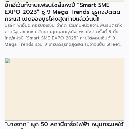
จนประชาชนในชุมชนและพื้นที่ใกล้เคียง รวมถึงคณะครู ผู้ปกครอง
บิ๊กอีเว้นท์งานแฟรนไชส์แห่งปี “Smart SME
และนักเรียนจากศูนย์พัฒนาเด็กเล็กก่อนวัยเรียน ชุมชนเกาะมุสลิม
EXPO 2023” ชู 9 Mega Trends ธุรกิจฮิตติด
ร่วมเป็นเกียรติในพิธีดังกล่าว โครงการกำจัดมูลฝอยด้วยวิธีการ
กระแส เปิดจองบูธโค้งสุดท้ายแล้ววันนี้!!
เผาไหม้ฯ ยังมีกิจกรรมเพื่อสังคมหรือ CSR อื่นๆ อีกมากมาย กับ
บริษัท พีเอ็มจี คอร์ปอเรชั่น จำกัด ร่วมกับหน่วยงานพันธมิตรทั้ง
ชุมชนรอบๆ พื้นที่โครงการอย่างต่อเนื่อง อาทิ การลงพื้นที่
ภาครัฐและเอกชน จัดงานสุดยอดธุรกิจแฟรนไชส์ ครั้งที่ 9 ยิ่ง
ประชาสัมพันธ์ […]
ใหญ่แห่งปี “Smart SME EXPO 2023” ภายใต้คอนเซ็ปต์ 9
Mega Trends รวม 9 เทรนด์ธุรกิจสุดฮิต ไม่ว่าจะเป็น Street
Food Trends, Technology Trends, Customer Service
Trends, Coffee & Beverage Trends, Education Trends,
Health & Wellness Trends, E-Commerce Trends,
Beauty Trends และ Franchise Trends จัดเต็มธุรกิจแฟรน
ไชส์เด่นดังพาเหรดมาให้เลือกลงทุนหลายระดับร่วม 250 บูธ ใน
งบลงทุนเริ่มต้นหลักพัน หลักหมื่น ไปจนถึงหลักล้าน นอกจากนี้
ยังมีกิจกรรมเจรจาจับคู่ธุรกิจทั้งในและต่างประเทศ สินเชื่อ
ดอกเบี้ยต่ำสำหรับเอสเอ็มอีจากสถาบันการเงินชั้นนำมากมาย
พร้อมโซลูชั่นส์ดี […]
“บางจาก” ผุด 50 สถานีชาร์จไฟฟ้า หนุนกระแสใช้