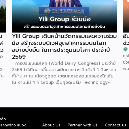
น
Yili Group เดินหน้านวัตกรรมและความร่วม
อั
ัส
มือ สร้างระบบนิเวศอุตสาหกรรมนมโลก
ช่
ยว
อย่างยั่งยืน ในการประชุมนมโลก ประจำปี
2569
ธุร
ภอ
ช่
การประชุมนมโลก (World Dairy Congress) ประจำปี
พบ
ว
2569 ได้เปิดฉากขึ้นอย่างเป็นทางการเมื่อวันที่ 1 สิงหาคม
MS
การ
ที่ผ่านมา ณ เมืองฮูฮอต เขตปกครองตนเองมองโกเลีย
Gr
u)
ใน งานนี้มี Yili Group เป็นผู้จัดในธีม Technology-
สร
driven, Partnership Oriented, Co-building a
Co
Sustainable Global Dairy Ecosystem (ขับเคลื่อน
บร
ด้วยเทคโนโลยี มุ่งกระชับความร่วมมือ สร้างระบบนิเวศ
สำห
อุตสาหกรรมนมโลกอย่างยั่งยืน) ถือเป็นเวทีระดับโลกที่
ข
น
รวบรวมผู้นำจากสมาคมการค้านานาชาติ นักวิชาการ และผู้
ำกัด
ชาว
บริหารระดับสูงตลอดห่วงโซ่คุณค่าของอุตสาหกรรมนม
About Us
Partner with Us
Contact us
.ลาดพร้าว แขวง
ทั่วโลก ฮูฮอตขึ้นแท่นเมืองหลวงแห่งอุตสาหกรรมนม