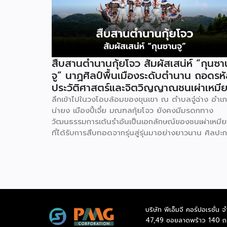
สืบสานตำนานกุ้ยโจว สัมผัสเสน่ห์ “กุนซา
จู” นาฏศิลป์พื้นเมืองระดับตำนาน ถอดรห
ประวัติศาสตร์และจิตวิญญาณชนเผ่าเหมี
ลึกเข้าไปในวงโอบล้อมของขุนเขา ณ ตำบลจู๋ฉ่าง อำเ
น่ายง เมืองปี้เจี๋ย มณฑลกุ้ยโจว ยังคงมีมรดกทาง
วัฒนธรรมการเต้นรำอันเป็นเอกลักษณ์ของชนเผ่าเหมีย
ที่ได้รับการสืบทอดจากรุ่นสู่รุ่นมาอย่างยาวนาน ศิลปะ
แสดงอันโดดเด่นนี้มีชื่อเรียกว่ากุนซานจู (Gunshanzh
หรือเจ้าของฉายา “ไข่มุกแห่งที่ราบสูงกุ้ยโจว” ซึ่งทรง
คุณค่าเป็นยิ่งกว่าการแสดง เพราะทำหน้าที่จดบันทึก
ประวัติศาสตร์การอพยพย้ายถิ่นฐาน สะท้อนภูมิปัญญา
ทางวัฒนธรรมอันรุ่มรวย และตอกย้ำจิตวิญญาณอัน
แข็งแกร่งของชนเผ่าเหมียวไว้ได้อย่างงดงาม ตำนา
บริษัท พีเอ็มจี คอร์ปอเรชั่น จ
เล่าว่า ยามอพยพย้ายถิ่นฐานในอดีตกาล เส้นทางของ
47,49 ซอยลาดพร้าว 140 ถ
เหมียวต้องเผชิญกับเทือกเขาสูงชันและพงหนามรกร้าง