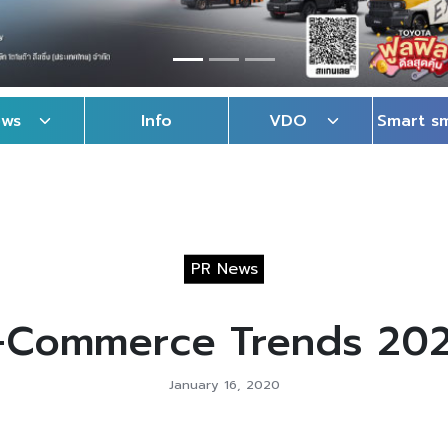
ews
Info
VDO
Smart s
PR News
-Commerce Trends 20
January 16, 2020