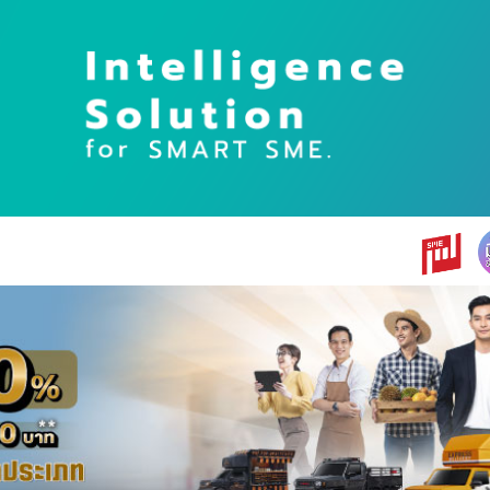
earch
r: