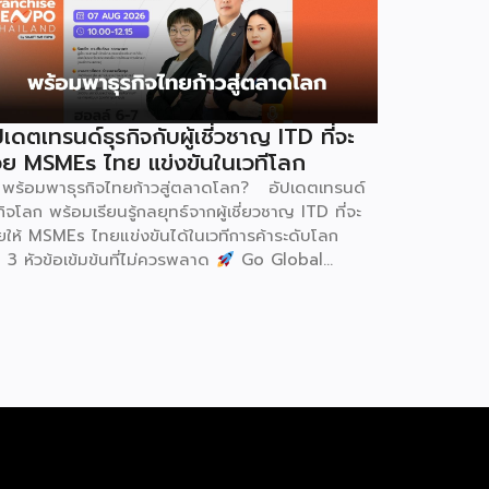
ปเดตเทรนด์ธุรกิจกับผู้เชี่วชาญ ITD ที่จะ
วย MSMEs ไทย แข่งขันในเวทีโลก
พร้อมพาธุรกิจไทยก้าวสู่ตลาดโลก? อัปเดตเทรนด์
กิจโลก พร้อมเรียนรู้กลยุทธ์จากผู้เชี่ยวชาญ ITD ที่จะ
วยให้ MSMEs ไทยแข่งขันได้ในเวทีการค้าระดับโลก
 3 หัวข้อเข้มข้นที่ไม่ควรพลาด
Go Global
MEs ไทย ขยายตลาดต่างประเทศอย่างมั่นใจ
een & ESG ปรับธุรกิจให้พร้อมรับกติกาการค้าใหม่
้างความได้เปรียบในการแข่งขัน Cross Border E-
mmerce เปิดตลาดจีน ติดอาวุธ SMEs ไทย สู่ผู้
ิโภคออนไลน์ ครบทั้งความรู้ เทรนด์ และโอกาสใหม่
รับเจ้าของธุรกิจ ผู้ประกอบการ และผู้ที่กำลังวางแผน
ยายตลาด
7 สิงหาคม 2569 | 10.00 – 12.15 น.
Franchise […]