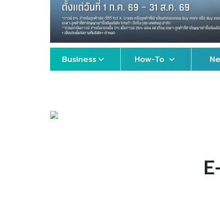
Business
How-To
N
E