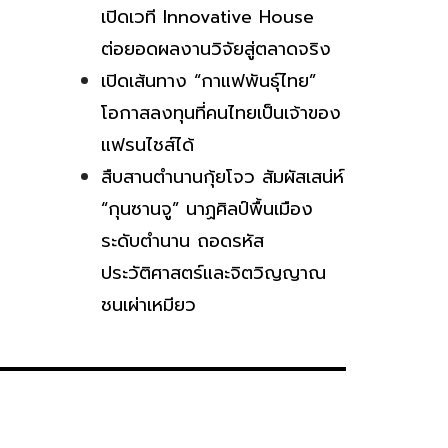
เปิดเวที Innovative House
ต่อยอดผลงานวิจัยสู่ตลาดจริง
เปิดเส้นทาง “กาแฟพันธุ์ไทย”
โอกาสลงทุนที่คนไทยเป็นเจ้าของ
แฟรนไชส์ได้
สืบสานตำนานกุ้ยโจว สัมผัสเสน่ห์
“กุนซานจู” นาฏศิลป์พื้นเมือง
ระดับตำนาน ถอดรหัส
ประวัติศาสตร์และจิตวิญญาณ
ชนเผ่าเหมียว