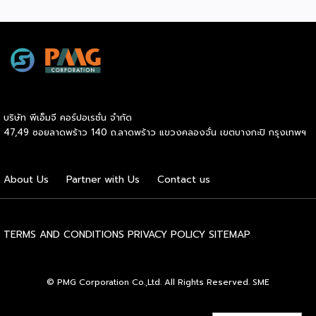
2026 ให้แก่ผู้ประกอบธุรกิจแฟรนไชส์ที่อยู่ในการส่งเสริมสนับสนุน
ผ่านชามใส่น้ำที่วางเรียงเอาไว้ โดยต้องทรงตัวด้วยความแม่นยำ
ของกรมฯ นายพูนพงษ์ นัยนาภากรณ์ อธิบดีกรมพัฒนาธุรกิจ
อย่างน่าอัศจรรย์ พร้อมรังสรรค์ลีลาท่ารำอันตื่นตาตื่นใจ ไม่ว่าจะ
การค้า กระทรวงพาณิชย์ เปิดเผยภายหลังเป็นประธานเปิดงาน
เป็นท่านางแอ่นบิน พีระมิดมนุษย์ หรือท่ามังกรพลิกกาย การ
“งานแฟรนไชส์ เอ็กซ์โป ไทยแลนด์ บาย สมาร์ท เอสเอ็มอี เอ็กซ์
ผสานท่วงทำนอง การเคลื่อนไหว ลมหายใจ และพละกำลังเข้าด้วย
โป (Franchise Expo Thailand by Smart SME Expo)” ซึ่ง
กันอย่างสมบูรณ์แบบนี้เอง ที่หล่อหลอมให้เกิดเป็นสุนทรียศาสตร์
เป็นงานแสดงธุรกิจแฟรนไชส์ชั้นนำที่จัดขึ้นโดย บริษัท พีเอ็มจี
อันเป็นเอกลักษณ์ของศิลปะโบราณชนิดนี้ นับตั้งแต่คริสต์
คอร์ปอเรชัน จำกัด เพื่อยกระดับศักยภาพของผู้ประกอบการและ
ทศวรรษ 1990 เป็นต้นมา กุนซานจูได้รับการยอมรับอย่างกว้าง
บริษัท พีเอ็มจี คอร์ปอเรชั่น จำกัด
เจ้าของธุรกิจที่ต้องการขยายกิจการผ่านระบบแฟรนไชส์ […]
ขวางทั้งในและต่างประเทศ […]
47,49 ซอยลาดพร้าว 140 ถ.ลาดพร้าว แขวงคลองจั่น เขตบางกะปิ กรุงเทพฯ
About Us
Partner with Us
Contact us
TERMS AND CONDITIONS
PRIVACY POLICY
SITEMAP
© PMG Corporation Co.,Ltd. All Rights Reserved. SME