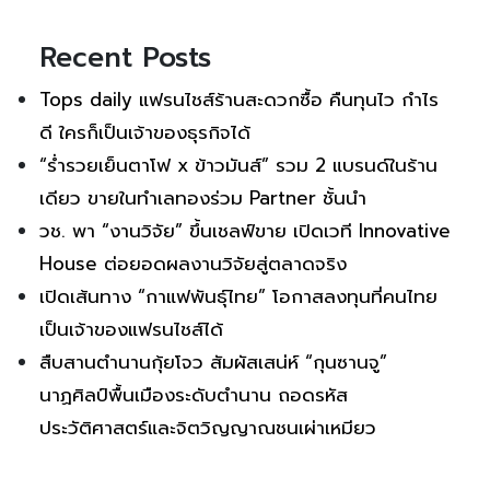
Recent Posts
Tops daily แฟรนไชส์ร้านสะดวกซื้อ คืนทุนไว กำไร
ดี ใครก็เป็นเจ้าของธุรกิจได้
“ร่ำรวยเย็นตาโฟ x ข้าวมันส์” รวม 2 แบรนด์ในร้าน
เดียว ขายในทำเลทองร่วม Partner ชั้นนำ
วช. พา “งานวิจัย” ขึ้นเชลฟ์ขาย เปิดเวที Innovative
House ต่อยอดผลงานวิจัยสู่ตลาดจริง
เปิดเส้นทาง “กาแฟพันธุ์ไทย” โอกาสลงทุนที่คนไทย
เป็นเจ้าของแฟรนไชส์ได้
สืบสานตำนานกุ้ยโจว สัมผัสเสน่ห์ “กุนซานจู”
นาฏศิลป์พื้นเมืองระดับตำนาน ถอดรหัส
ประวัติศาสตร์และจิตวิญญาณชนเผ่าเหมียว