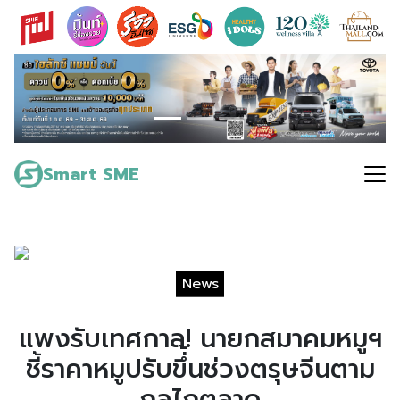
Skip
to
content
Search
for:
Smart SME
News
แพงรับเทศกาล! นายกสมาคมหมูฯ
ชี้ราคาหมูปรับขึ่้นช่วงตรุษจีนตาม
กลไกตลาด