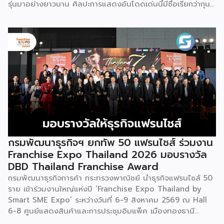
รุ่นมาอย่างยาวนาน ศิลปะการแสดงอันโดดเด่นนี้มีชื่อเรียกว่ากุน
ซานจู (Gunshanzhu) หรือเจ้าของฉายา “ไข่มุกแห่งที่ราบสูงกุ้ย
โจว” ซึ่งทรงคุณค่าเป็นยิ่งกว่าการแสดง เพราะทำหน้าที่จดบันทึก
ประวัติศาสตร์การอพยพย้ายถิ่นฐาน สะท้อนภูมิปัญญาทาง
วัฒนธรรมอันรุ่มรวย และตอกย้ำจิตวิญญาณอันแข็งแกร่งของ
ชนเผ่าเหมียวไว้ได้อย่างงดงาม ตำนานเล่าว่า ยามอพยพย้าย
ถิ่นฐานในอดีตกาล เส้นทางของชาวเหมียวต้องเผชิญกับเทือกเขา
สูงชันและพงหนามรกร้าง เพื่อเปิดทางให้เพื่อนพ้องเดินทางผ่าน
พงไพร เหล่าผู้กล้าหาญจึงใช้ร่างกายของตนกลิ้งทับพงหนาม
อย่างไม่เกรงกลัวเพื่อถางทางให้คนในเผ่า ด้วยเหตุนี้ คนรุ่นหลังจึง
ได้จำลองท่วงท่าการกลิ้งตัวดังกล่าวมาต่อยอดและรังสรรค์เป็น
ระบำลู่เซิงอันเป็นเอกลักษณ์ เพื่อรำลึกถึงความกล้าหาญและหยาด
เหงื่อแรงกายของบรรพบุรุษ โดยทุกท่วงท่าการกลิ้งตัวคือการ
กรมพัฒนาธุรกิจฯ ยกทัพ 50 แฟรนไชส์ ร่วมงาน
คารวะต่อบรรพชน และทุกการกระโดดสะท้อนถึงจิตวิญญาณอัน
Franchise Expo Thailand 2026 มอบรางวัล
แรงกล้าของชนเผ่าเหมียว กุนซานจูถือเป็นหนึ่งในศิลปะการ
DBD Thailand Franchise Award
เต้นรำที่ปราบเซียนและท้าทายที่สุดของชนเผ่าเหมียว ผู้แสดงจะ
กรมพัฒนาธุรกิจการค้า กระทรวงพาณิชย์ นำธุรกิจแฟรนไชส์ 50
สวมเสื้อนอกสีขาวปักลายอันประณีต และสวมหมวกขนไก่ฟ้า
ราย เข้าร่วมงานใหญ่แห่งปี ‘Franchise Expo Thailand by
พร้อมบรรเลงลู่เซิงแบบ 6 ท่อ จุดที่ท้าทายที่สุดคือเสียงเพลงจะ
Smart SME Expo’ ระหว่างวันที่ 6-9 สิงหาคม 2569 ณ Hall
ต้องพลิ้วไหวอย่างต่อเนื่อง นักเต้นจึงต้องเป่าลู่เซิงอย่าง
6-8 ศูนย์แสดงสินค้าและการประชุมอิมแพ็ค เมืองทองธานี
สม่ำเสมอโดยไม่สะดุด แม้ในยามที่ต้องโลดโผนด้วยท่วงท่าที่ยาก
พร้อมจัดพิธีมอบรางวัล DBD Thailand Franchise Award
และซับซ้อนก็ตาม ในระหว่างการแสดง นักเต้นจะกลิ้งและหมุนตัว