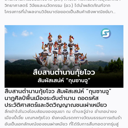
วิทยาศาสตร์ วิจัยและนวัตกรรม (อว.) ได้นำผลิตภัณฑ์จาก
โครงการที่นำผลงานวิจัยมาต่อยอดเป็นสินค้าเชิงพาณิชย์มา
แสดง พร้อมจัดจำหน่ายให้กับผู้ที่สนใจได้เลือกซื้อ สำหรับ วช.
มีภารกิจหลัก คือการให้ทุนวิจัย ดูแลเรื่องการวิจัยในภาพรวม รวม
ถึงการให้รางวัล และสนับสนุนนักวิจัย ตั้งแต่ระดับเยาวชนไปจนถึง
นักวิจัยอาวุโส แน่นอนว่านี่เป็นหน่วยงานผู้อยู่เบื้องหลังงานวิจัย
ไทยตั้งแต่ต้นน้ำยันปลายน้ำ กิจกรรมที่นำมาจัดแสดงในบูธ
ครั้งนี้เป็นส่วนหนึ่งของทุนที่ วช. สนับสนุนภายใต้ชุดโครงการ
Innovative House ซึ่งมีเป้าหมายชัดเจน คือการแนะแนวและ
สนับสนุนให้ผู้ประกอบการนำนวัตกรรมที่ต่อยอดมาจากงานวิจัย
ไปพัฒนาต่อจนสามารถขายได้จริงในเชิงพาณิชย์ ไม่ใช่แค่งาน
วิจัยที่อยู่ในห้องแล็บ โดยสินค้าที่นำมาโชว์ในบูธจึงเป็นผลิตภัณฑ์
ที่ “พร้อมขาย” แล้วจริงๆ บางแบรนด์ขายออนไลน์ บางแบรนด์
ขายเฉพาะหน้าร้าน นอกจากนี้ ยังมีการสาธิตนำผลิตภัณฑ์ไป
สืบสานตำนานกุ้ยโจว สัมผัสเสน่ห์ “กุนซานจู”
แปรรูปเป็นเมนูอาหาร-เครื่องดื่มให้ผู้ร่วมงานเห็นวิธีใช้งานจริง
นาฏศิลป์พื้นเมืองระดับตำนาน ถอดรหัส
โดยนำ ‘น้ำผึ้ง’ ที่ไม่ได้นำมาวางขายแบบเดิม ๆ แต่แปรรูปเป็น
ประวัติศาสตร์และจิตวิญญาณชนเผ่าเหมียว
เครื่องดื่มสเลอปี้ให้ผู้ร่วมงานได้ชิมสดๆ หน้าบูธ เพื่อดึงดูดและ
ลึกเข้าไปในวงโอบล้อมของขุนเขา ณ ตำบลจู๋ฉ่าง อำเภอน่ายง
สร้างประสบการณ์ให้คนในงานได้ทดลองสัมผัสสินค้าจริง และหาก
เมืองปี้เจี๋ย มณฑลกุ้ยโจว ยังคงมีมรดกทางวัฒนธรรมการเต้นรำ
ใครสนใจก็สามารถซื้อ หัวเชื้อ กลับไปทำเครื่องดื่มต่อเองที่บ้านได้
อันเป็นเอกลักษณ์ของชนเผ่าเหมียว ที่ได้รับการสืบทอดจากรุ่นสู่
เช่นกัน […]