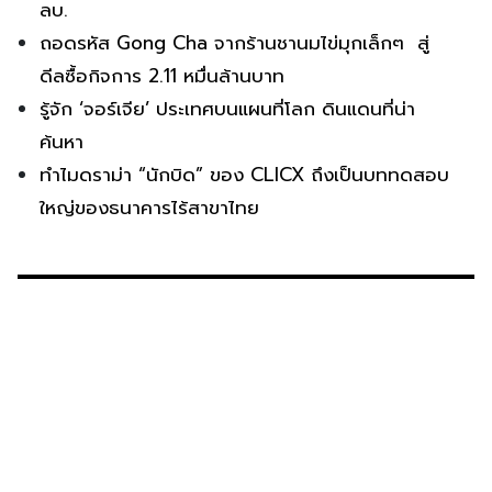
ลบ.
ถอดรหัส Gong Cha จากร้านชานมไข่มุกเล็กๆ สู่
ดีลซื้อกิจการ 2.11 หมื่นล้านบาท
รู้จัก ‘จอร์เจีย’ ประเทศบนแผนที่โลก ดินแดนที่น่า
ค้นหา
ทำไมดราม่า “นักบิด” ของ CLICX ถึงเป็นบททดสอบ
ใหญ่ของธนาคารไร้สาขาไทย