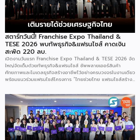
คอร์ปอเรชัน จำกัด เพื่อยกระดับศักยภาพของผู้ประกอบการและ
เจ้าของธุรกิจที่ต้องการขยายกิจการผ่านระบบแฟรนไชส์ […]
สตาร์ทวันนี้! Franchise Expo Thailand &
TESE 2026 พบทัพธุรกิจ&แฟรนไชส์ คาดเงิน
สะพัด 220 ลบ.
เปิดงานวันแรก Franchise Expo Thailand & TESE 2026 จัด
ใหญ่จัดเต็มด้วยทัพธุรกิจ&แฟรนไชส์ ซัพพลายเออร์สินค้า
ศักยภาพและโมเดลธุรกิจสร้างอาชีพไว้อย่างครบวงจรในงานเดียว
พร้อมแนวร่วมแฟรนไชส์โครงการ “ไทยช่วยไทย แฟรนไชส์สร้าง
อาชีพ พลัส” ที่รัฐช่วยจ่ายค่าแฟรนไชส์ 50% มาเสริมทัพในงาน
รวมกว่า 250 บูธ บนพื้นที่ 15,000 ตารางเมตร หวังเป็นทาง
เลือกสร้างรายได้เพิ่มและพยุงเศรษฐกิจไทยให้ฟื้นตัว เสิร์ฟครบ
จบในงานด้วยสินเชื่อ และทำเลทองทั่วประเทศ พร้อมเสวนาให้
ความรู้โดยผู้ทรงคุณวุฒิคับคั่ง และกิจกรรมเจรจาจับคู่ธุรกิจทั้งใน
และต่างประเทศ งานจัดต่อเนื่องระหว่างวันที่ 6-9 สิงหาคมนี้ ที่
ฮอลล์ 6-8 อิมแพ็คเมืองทองธานี คาดเม็ดเงินสะพัดในงานราว
220 ล้านบาท นายพูนพงษ์ นัยนาภากรณ์ อธิบดีกรมพัฒนา