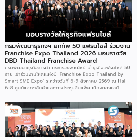
กรมพัฒนาธุรกิจฯ ยกทัพ 50 แฟรนไชส์ ร่วมงาน
Franchise Expo Thailand 2026 มอบรางวัล
DBD Thailand Franchise Award
กรมพัฒนาธุรกิจการค้า กระทรวงพาณิชย์ นำธุรกิจแฟรนไชส์ 50
ราย เข้าร่วมงานใหญ่แห่งปี ‘Franchise Expo Thailand by
Smart SME Expo’ ระหว่างวันที่ 6-9 สิงหาคม 2569 ณ Hall
6-8 ศูนย์แสดงสินค้าและการประชุมอิมแพ็ค เมืองทองธานี
พร้อมจัดพิธีมอบรางวัล DBD Thailand Franchise Award
2026 ให้แก่ผู้ประกอบธุรกิจแฟรนไชส์ที่อยู่ในการส่งเสริมสนับสนุน
ของกรมฯ นายพูนพงษ์ นัยนาภากรณ์ อธิบดีกรมพัฒนาธุรกิจ
การค้า กระทรวงพาณิชย์ เปิดเผยภายหลังเป็นประธานเปิดงาน
“งานแฟรนไชส์ เอ็กซ์โป ไทยแลนด์ บาย สมาร์ท เอสเอ็มอี เอ็กซ์
โป (Franchise Expo Thailand by Smart SME Expo)” ซึ่ง
เป็นงานแสดงธุรกิจแฟรนไชส์ชั้นนำที่จัดขึ้นโดย บริษัท พีเอ็มจี