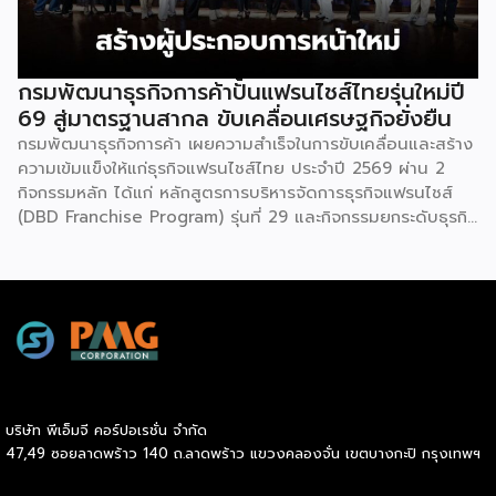
ธุรกิจการค้า กระทรวงพาณิชย์ กล่าวว่า งาน ” Franchise Expo
Thailand & Thailand E-Commerce Selection Expo
(TESE 2026) เป็นเวทีแสดงธุรกิจแฟรนไชส์และโซลูชั่นส์แบบครบ
วงจร […]
กรมพัฒนาธุรกิจการค้าปั้นแฟรนไชส์ไทยรุ่นใหม่ปี
69 สู่มาตรฐานสากล ขับเคลื่อนเศรษฐกิจยั่งยืน
กรมพัฒนาธุรกิจการค้า เผยความสำเร็จในการขับเคลื่อนและสร้าง
ความเข้มแข็งให้แก่ธุรกิจแฟรนไชส์ไทย ประจำปี 2569 ผ่าน 2
กิจกรรมหลัก ได้แก่ หลักสูตรการบริหารจัดการธุรกิจแฟรนไชส์
(DBD Franchise Program) รุ่นที่ 29 และกิจกรรมยกระดับธุรกิจ
สู่เกณฑ์มาตรฐานคุณภาพการบริหารจัดการธุรกิจแฟรนไชส์
(Franchise Standard) มุ่งเป้าบ่มเพาะศักยภาพผู้ประกอบการราย
ใหม่ พร้อมการันตีคุณภาพมาตรฐานเพื่อสร้างความเชี่ยวชาญและ
ความน่าเชื่อถือในตลาดโลก นายพูนพงษ์ นัยนาภากรณ์ อธิบดี
กรมพัฒนาธุรกิจการค้า กระทรวงพาณิชย์ เปิดเผยภายหลังเป็น
ประธานมอบประกาศนียบัตรแก่ผู้ประกอบการแฟรนไชส์ใน 2
กิจกรรมว่า “ขอแสดงความยินดีกับทุกกิจการที่ได้รับ
ประกาศนียบัตรในวันนี้ (วันพุธที่ 15 กรกฎาคม 2569) โดย
บริษัท พีเอ็มจี คอร์ปอเรชั่น จำกัด
กิจกรรมแรกเป็นการอบรมหลักสูตรการบริหารจัดการธุรกิจแฟรน
47,49 ซอยลาดพร้าว 140 ถ.ลาดพร้าว แขวงคลองจั่น เขตบางกะปิ กรุงเทพฯ
ไชส์ (DBD Franchise Program: DBD-FP) รุ่นที่ 29 ซึ่งเป็น
หลักสูตรระยะยาวที่จัดขึ้นตั้งแต่วันที่ 3 ธันวาคม 2568 – วันที่ 2