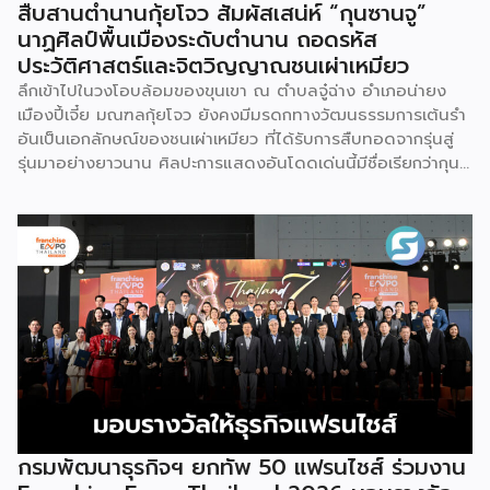
สืบสานตำนานกุ้ยโจว สัมผัสเสน่ห์ “กุนซานจู”
นาฏศิลป์พื้นเมืองระดับตำนาน ถอดรหัส
ประวัติศาสตร์และจิตวิญญาณชนเผ่าเหมียว
ลึกเข้าไปในวงโอบล้อมของขุนเขา ณ ตำบลจู๋ฉ่าง อำเภอน่ายง
เมืองปี้เจี๋ย มณฑลกุ้ยโจว ยังคงมีมรดกทางวัฒนธรรมการเต้นรำ
อันเป็นเอกลักษณ์ของชนเผ่าเหมียว ที่ได้รับการสืบทอดจากรุ่นสู่
รุ่นมาอย่างยาวนาน ศิลปะการแสดงอันโดดเด่นนี้มีชื่อเรียกว่ากุน
ซานจู (Gunshanzhu) หรือเจ้าของฉายา “ไข่มุกแห่งที่ราบสูงกุ้ย
โจว” ซึ่งทรงคุณค่าเป็นยิ่งกว่าการแสดง เพราะทำหน้าที่จดบันทึก
ประวัติศาสตร์การอพยพย้ายถิ่นฐาน สะท้อนภูมิปัญญาทาง
วัฒนธรรมอันรุ่มรวย และตอกย้ำจิตวิญญาณอันแข็งแกร่งของ
ชนเผ่าเหมียวไว้ได้อย่างงดงาม ตำนานเล่าว่า ยามอพยพย้าย
ถิ่นฐานในอดีตกาล เส้นทางของชาวเหมียวต้องเผชิญกับเทือกเขา
สูงชันและพงหนามรกร้าง เพื่อเปิดทางให้เพื่อนพ้องเดินทางผ่าน
พงไพร เหล่าผู้กล้าหาญจึงใช้ร่างกายของตนกลิ้งทับพงหนาม
อย่างไม่เกรงกลัวเพื่อถางทางให้คนในเผ่า ด้วยเหตุนี้ คนรุ่นหลังจึง
ได้จำลองท่วงท่าการกลิ้งตัวดังกล่าวมาต่อยอดและรังสรรค์เป็น
ระบำลู่เซิงอันเป็นเอกลักษณ์ เพื่อรำลึกถึงความกล้าหาญและหยาด
เหงื่อแรงกายของบรรพบุรุษ โดยทุกท่วงท่าการกลิ้งตัวคือการ
กรมพัฒนาธุรกิจฯ ยกทัพ 50 แฟรนไชส์ ร่วมงาน
คารวะต่อบรรพชน และทุกการกระโดดสะท้อนถึงจิตวิญญาณอัน