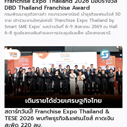
Franchise Expo Thailand 2026 มอบรางวัล
แรงกล้าของชนเผ่าเหมียว กุนซานจูถือเป็นหนึ่งในศิลปะการ
DBD Thailand Franchise Award
เต้นรำที่ปราบเซียนและท้าทายที่สุดของชนเผ่าเหมียว ผู้แสดงจะ
กรมพัฒนาธุรกิจการค้า กระทรวงพาณิชย์ นำธุรกิจแฟรนไชส์ 50
สวมเสื้อนอกสีขาวปักลายอันประณีต และสวมหมวกขนไก่ฟ้า
ราย เข้าร่วมงานใหญ่แห่งปี ‘Franchise Expo Thailand by
พร้อมบรรเลงลู่เซิงแบบ 6 ท่อ จุดที่ท้าทายที่สุดคือเสียงเพลงจะ
Smart SME Expo’ ระหว่างวันที่ 6-9 สิงหาคม 2569 ณ Hall
ต้องพลิ้วไหวอย่างต่อเนื่อง นักเต้นจึงต้องเป่าลู่เซิงอย่าง
6-8 ศูนย์แสดงสินค้าและการประชุมอิมแพ็ค เมืองทองธานี
สม่ำเสมอโดยไม่สะดุด แม้ในยามที่ต้องโลดโผนด้วยท่วงท่าที่ยาก
พร้อมจัดพิธีมอบรางวัล DBD Thailand Franchise Award
และซับซ้อนก็ตาม ในระหว่างการแสดง นักเต้นจะกลิ้งและหมุนตัว
2026 ให้แก่ผู้ประกอบธุรกิจแฟรนไชส์ที่อยู่ในการส่งเสริมสนับสนุน
ผ่านชามใส่น้ำที่วางเรียงเอาไว้ โดยต้องทรงตัวด้วยความแม่นยำ
ของกรมฯ นายพูนพงษ์ นัยนาภากรณ์ อธิบดีกรมพัฒนาธุรกิจ
อย่างน่าอัศจรรย์ พร้อมรังสรรค์ลีลาท่ารำอันตื่นตาตื่นใจ ไม่ว่าจะ
การค้า กระทรวงพาณิชย์ เปิดเผยภายหลังเป็นประธานเปิดงาน
เป็นท่านางแอ่นบิน พีระมิดมนุษย์ หรือท่ามังกรพลิกกาย การ
“งานแฟรนไชส์ เอ็กซ์โป ไทยแลนด์ บาย สมาร์ท เอสเอ็มอี เอ็กซ์
ผสานท่วงทำนอง การเคลื่อนไหว ลมหายใจ และพละกำลังเข้าด้วย
โป (Franchise Expo Thailand by Smart SME Expo)” ซึ่ง
กันอย่างสมบูรณ์แบบนี้เอง ที่หล่อหลอมให้เกิดเป็นสุนทรียศาสตร์
เป็นงานแสดงธุรกิจแฟรนไชส์ชั้นนำที่จัดขึ้นโดย บริษัท พีเอ็มจี
อันเป็นเอกลักษณ์ของศิลปะโบราณชนิดนี้ นับตั้งแต่คริสต์
คอร์ปอเรชัน จำกัด เพื่อยกระดับศักยภาพของผู้ประกอบการและ
ทศวรรษ 1990 เป็นต้นมา กุนซานจูได้รับการยอมรับอย่างกว้าง
เจ้าของธุรกิจที่ต้องการขยายกิจการผ่านระบบแฟรนไชส์ […]
ขวางทั้งในและต่างประเทศ […]
สตาร์ทวันนี้! Franchise Expo Thailand &
TESE 2026 พบทัพธุรกิจ&แฟรนไชส์ คาดเงิน
สะพัด 220 ลบ.