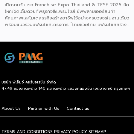
เปิดงานวันแรก Franchise Expo Thailand & TESE 2026 จัด
ใหญ่จัดเต็มด้วยทัพธุรกิจ&แฟรนไชส์ ซัพพลายเออร์สินค้า
ศักยภาพและโมเดลธุรกิจสร้างอาชีพไว้อย่างครบวงจรในงานเดียว
พร้อมแนวร่วมแฟรนไชส์โครงการ “ไทยช่วยไทย แฟรนไชส์สร้าง
อาชีพ พลัส” ที่รัฐช่วยจ่ายค่าแฟรนไชส์ 50% มาเสริมทัพในงาน
รวมกว่า 250 บูธ บนพื้นที่ 15,000 ตารางเมตร หวังเป็นทาง
เลือกสร้างรายได้เพิ่มและพยุงเศรษฐกิจไทยให้ฟื้นตัว เสิร์ฟครบ
จบในงานด้วยสินเชื่อ และทำเลทองทั่วประเทศ พร้อมเสวนาให้
ความรู้โดยผู้ทรงคุณวุฒิคับคั่ง และกิจกรรมเจรจาจับคู่ธุรกิจทั้งใน
และต่างประเทศ งานจัดต่อเนื่องระหว่างวันที่ 6-9 สิงหาคมนี้ ที่
ฮอลล์ 6-8 อิมแพ็คเมืองทองธานี คาดเม็ดเงินสะพัดในงานราว
220 ล้านบาท นายพูนพงษ์ นัยนาภากรณ์ อธิบดีกรมพัฒนา
บริษัท พีเอ็มจี คอร์ปอเรชั่น จำกัด
ธุรกิจการค้า กระทรวงพาณิชย์ กล่าวว่า งาน ” Franchise Expo
47,49 ซอยลาดพร้าว 140 ถ.ลาดพร้าว แขวงคลองจั่น เขตบางกะปิ กรุงเทพฯ
Thailand & Thailand E-Commerce Selection Expo
(TESE 2026) เป็นเวทีแสดงธุรกิจแฟรนไชส์และโซลูชั่นส์แบบครบ
วงจร […]
About Us
Partner with Us
Contact us
TERMS AND CONDITIONS
PRIVACY POLICY
SITEMAP