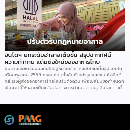
สั่งซื้อสินค้าในยุคปัจจุบัน โดยตลาดอีคอมเมิร์ซไทยปี 2569 คาด
ว่าจะมีมูลค่าราว 1.15 ล้านล้านบาท เติบโตประมาณ 7% จากปี
ก่อนหน้า และคิดเป็นสัดส่วนใกล้ 30% ของตลาดค้าปลีกทั้งหมด
ตัวเลขนี้สะท้อนว่าการซื้อของออนไลน์ไม่ใช่ทางเลือกรองอีกต่อ
ไป แต่กลายเป็นพฤติกรรมหลักของผู้บริโภคไทย ผลลัพธ์คือ
“จุดรับ-ส่งพัสดุ” กลายเป็นโครงสร้างพื้นฐานเล็กๆ ที่แทรกอยู่ใน
ทุกชุมชน และเป็นธุรกิจที่ความต้องการวิ่งตามหลังพฤติกรรมผู้
บริโภคแบบไม่มีทีท่าจะหยุด จุดที่ทำให้ธุรกิจนี้ต่างจากธุรกิจ
อินโดฯ ยกระดับฮาลาลเต็มขั้น สรุปฉากทัศน์
SME อื่น คือมันไม่จำเป็นต้อง “ทิ้งงานประจำ” มาทำเต็มตัว
ความท้าทาย แต้มต่อใหม่ของอาหารไทย
เจ้าของร้านชำ ร้านซักรีด หรือแม้แต่บ้านที่มีพื้นที่หน้าบ้านว่าง
อินโดนีเซียเตรียมบังคับใช้กฎหมายฮาลาลฉบับใหม่เต็มรูปแบบใน
สามารถเพิ่มบริการรับ-ส่งพัสดุเป็น “ธุรกิจเสริม” ควบคู่กับกิจการ
เดือนตุลาคม 2569 ครอบคลุมทั้งสินค้าแปรรูปและระบบโลจิสติ
เดิมได้ทันที โดยไม่ต้องเปลี่ยนโมเดลธุรกิจทั้งหมด จุดขาย
กส์ เร่งผู้ส่งออกอาหารไทยให้ปรับตัวด่วน เพื่อเปลี่ยนข้อกำหนดที่
ของโมเดลนี้คือการเป็น Cross-traffic Strategy คนที่มารับ-ส่ง
เข้มงวดนี้ให้กลายเป็นแต้มต่อทางการค้าในตลาดมุสลิมโลก เมื่อ
พัสดุ […]
ตลาดมุสลิมที่ใหญ่ที่สุดในโลกอย่างอินโดนีเซีย เริ่มนับถอยหลังสู่
การบังคับใช้กฎหมาย Halal Product Assurance (Law No.
33/2014) อย่างเต็มรูปแบบภายใต้การกำกับของสำนักงานประกัน
ผลิตภัณฑ์ฮาลาล (BPJPH) ในวันที่ 17 ตุลาคม 2569 ยุคสมัย
แห่งการผ่อนผันกำลังจะสิ้นสุดลง ข้อกำหนดใหม่นี้ไม่เพียงแต่
ขยายขอบเขตการรับรองฮาลาลครอบคลุมอาหาร และเครื่องดื่ม