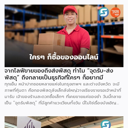
เกษตรแปรรูปมูลค่าสูงที่มีศักยภาพโดดเด่นในตลาดโลก ปัจจัยขับ
เคลื่อนสำคัญมาจากพฤติกรรมผู้บริโภคทั่วโลกที่ให้ความสำคัญกับ
การดูแลสัตว์เลี้ยงเสมือนสมาชิกในครอบครัว (Pet
Humanization) ส่งผลให้ความต้องการอาหารสัตว์เลี้ยงที่มี
คุณภาพ ปลอดภัย มีคุณค่าทางโภชนาการสูง และตอบโจทย์
สุขภาพเฉพาะด้านเพิ่มสูงขึ้นตามไปด้วย ความแข็งแกร่งของ
อุตสาหกรรมนี้สะท้อนผ่านตัวเลขการส่งออกอย่างชัดเจน โดยในปี
2568 ไทยส่งออกอาหารสัตว์เลี้ยงมูลค่ารวมสูงถึง 3,276.26
ล้านเหรียญสหรัฐ (ประมาณ 107,470 ล้านบาท) ขยายตัวร้อยละ
8.15 จากปี 2567 ที่มีมูลค่า 3,029.42 ล้านเหรียญสหรัฐ
(106,391 ล้านบาท) ตัวเลขดังกล่าวตอกย้ำความสามารถของไทย
จากไลฟ์ขายของถึงส่งพัสดุ ทำไม “จุดรับ-ส่ง
ในการรักษาฐานการส่งออกในตลาดโลก แม้จะต้องเผชิญภาวะ
พัสดุ” ถึงกลายเป็นธุรกิจที่ใครๆ ก็อยากมี
เศรษฐกิจโลกชะลอตัวและแรงกดดันด้านค่าครองชีพ ส่งผลให้ในปี
ทุกเย็น หน้าปากซอยหลายแห่งในกรุงเทพฯ และต่างจังหวัด จะมี
2568 ไทยยังคงครองตำแหน่งผู้ส่งออกอาหารสัตว์เลี้ยงอันดับ 2
ภาพที่คุ้นตา คือกองพัสดุลังเล็กลังใหญ่วางเรียงรายรอเจ้าหน้าที่
ของโลก ด้วยสัดส่วนร้อยละ 10.2 ของมูลค่าการส่งออกทั่วโลก
มารับ เจ้าของร้านสะดวกซื้อเล็กๆ ที่เคยขายแค่ของชำ วันนี้กลาย
เป็นรองเพียงเยอรมนีที่มีสัดส่วนร้อยละ 12.1 เท่านั้น […]
เป็น “จุดรับพัสดุ” ที่มีลูกค้าแวะเวียนทั้งวัน นี่ไม่ใช่เรื่องบังเอิญ
แต่คือผลพวงตรงจากพฤติกรรมผู้บริโภคยุคใหม่ที่เปลี่ยนไปอย่าง
สิ้นเชิง สิ่งนี้กำลังเป็นเทรนด์ที่พฤติกรรมผู้บริโภคได้
เปลี่ยนแปลงไปจากเดิม ด้วยความสะดวกสบายของเทคโนโลยี
ทำให้มีช่องทางการซื้อสินค้าผ่านออนไลน์เข้ามาเป็นตัวเลือกในการ