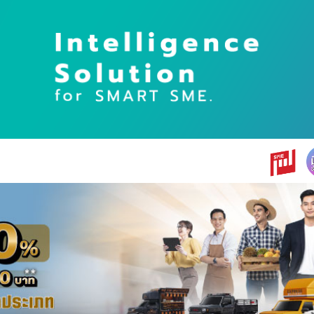
earch
r: