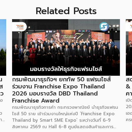
Related Posts
น
กรมพัฒนาธุรกิจฯ ยกทัพ 50 แฟรนไชส์
สต
ัส
ร่วมงาน Franchise Expo Thailand
&
ยว
2026 มอบรางวัล DBD Thailand
คา
Franchise Award
ภอ
เป
20
กรมพัฒนาธุรกิจการค้า กระทรวงพาณิชย์ นำธุรกิจแฟรน
ว
เอ
ไชส์ 50 ราย เข้าร่วมงานใหญ่แห่งปี ‘Franchise Expo
การ
คร
Thailand by Smart SME Expo’ ระหว่างวันที่ 6-9
u)
“ไ
สิงหาคม 2569 ณ Hall 6-8 ศูนย์แสดงสินค้าและการ