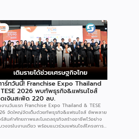
าร์ทวันนี้! Franchise Expo Thailand
 TESE 2026 พบทัพธุรกิจ&แฟรนไชส์
ดเงินสะพัด 220 ลบ.
ิดงานวันแรก Franchise Expo Thailand & TESE
26 จัดใหญ่จัดเต็มด้วยทัพธุรกิจ&แฟรนไชส์ ซัพพลาย
อร์สินค้าศักยภาพและโมเดลธุรกิจสร้างอาชีพไว้อย่าง
บวงจรในงานเดียว พร้อมแนวร่วมแฟรนไชส์โครงการ
ทยช่วยไทย แฟรนไชส์สร้างอาชีพ พลัส” ที่รัฐช่วยจ่าย