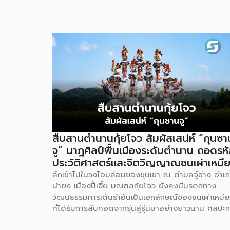
สืบสานตำนานกุ้ยโจว สัมผัสเสน่ห์ “กุนซา
จู” นาฏศิลป์พื้นเมืองระดับตำนาน ถอดรห
ประวัติศาสตร์และจิตวิญญาณชนเผ่าเหมี
ลึกเข้าไปในวงโอบล้อมของขุนเขา ณ ตำบลจู๋ฉ่าง อำเ
น่ายง เมืองปี้เจี๋ย มณฑลกุ้ยโจว ยังคงมีมรดกทาง
วัฒนธรรมการเต้นรำอันเป็นเอกลักษณ์ของชนเผ่าเหมีย
ที่ได้รับการสืบทอดจากรุ่นสู่รุ่นมาอย่างยาวนาน ศิลปะ
แสดงอันโดดเด่นนี้มีชื่อเรียกว่ากุนซานจู (Gunshanzh