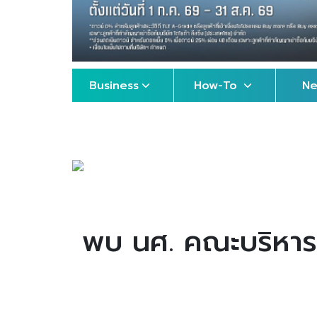
Business
How-To
N
พบ นศ. คณะบริหารต