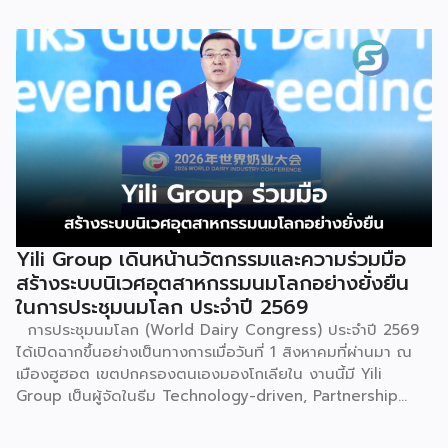
อาชีพ พลัส” ที่รัฐช่วยจ่ายค่าแฟรนไชส์ 50% มาเสริมทัพในงาน
รวมกว่า 250 บูธ บนพื้นที่ 15,000 ตารางเมตร หวังเป็นทาง
เลือกสร้างรายได้เพิ่มและพยุงเศรษฐกิจไทยให้ฟื้นตัว เสิร์ฟครบ
จบในงานด้วยสินเชื่อ และทำเลทองทั่วประเทศ พร้อมเสวนาให้
ความรู้โดยผู้ทรงคุณวุฒิคับคั่ง และกิจกรรมเจรจาจับคู่ธุรกิจทั้งใน
และต่างประเทศ งานจัดต่อเนื่องระหว่างวันที่ 6-9 สิงหาคมนี้ ที่
ฮอลล์ 6-8 อิมแพ็คเมืองทองธานี คาดเม็ดเงินสะพัดในงานราว
220 ล้านบาท นายพูนพงษ์ นัยนาภากรณ์ อธิบดีกรมพัฒนา
ธุรกิจการค้า กระทรวงพาณิชย์ กล่าวว่า งาน ” Franchise Expo
Thailand & Thailand E-Commerce Selection Expo
(TESE 2026) เป็นเวทีแสดงธุรกิจแฟรนไชส์และโซลูชั่นส์แบบครบ
วงจร […]
Yili Group เดินหน้านวัตกรรมและความร่วมมือ
สร้างระบบนิเวศอุตสาหกรรมนมโลกอย่างยั่งยืน
ในการประชุมนมโลก ประจำปี 2569
การประชุมนมโลก (World Dairy Congress) ประจำปี 2569
ได้เปิดฉากขึ้นอย่างเป็นทางการเมื่อวันที่ 1 สิงหาคมที่ผ่านมา ณ
เมืองฮูฮอต เขตปกครองตนเองมองโกเลียใน งานนี้มี Yili
Group เป็นผู้จัดในธีม Technology-driven, Partnership
Oriented, Co-building a Sustainable Global Dairy
Ecosystem (ขับเคลื่อนด้วยเทคโนโลยี มุ่งกระชับความร่วมมือ