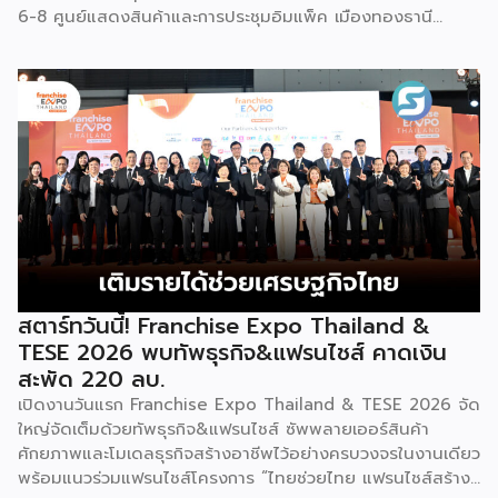
6-8 ศูนย์แสดงสินค้าและการประชุมอิมแพ็ค เมืองทองธานี
พร้อมจัดพิธีมอบรางวัล DBD Thailand Franchise Award
2026 ให้แก่ผู้ประกอบธุรกิจแฟรนไชส์ที่อยู่ในการส่งเสริมสนับสนุน
ของกรมฯ นายพูนพงษ์ นัยนาภากรณ์ อธิบดีกรมพัฒนาธุรกิจ
การค้า กระทรวงพาณิชย์ เปิดเผยภายหลังเป็นประธานเปิดงาน
“งานแฟรนไชส์ เอ็กซ์โป ไทยแลนด์ บาย สมาร์ท เอสเอ็มอี เอ็กซ์
โป (Franchise Expo Thailand by Smart SME Expo)” ซึ่ง
เป็นงานแสดงธุรกิจแฟรนไชส์ชั้นนำที่จัดขึ้นโดย บริษัท พีเอ็มจี
คอร์ปอเรชัน จำกัด เพื่อยกระดับศักยภาพของผู้ประกอบการและ
เจ้าของธุรกิจที่ต้องการขยายกิจการผ่านระบบแฟรนไชส์ […]
สตาร์ทวันนี้! Franchise Expo Thailand &
TESE 2026 พบทัพธุรกิจ&แฟรนไชส์ คาดเงิน
สะพัด 220 ลบ.
เปิดงานวันแรก Franchise Expo Thailand & TESE 2026 จัด
ใหญ่จัดเต็มด้วยทัพธุรกิจ&แฟรนไชส์ ซัพพลายเออร์สินค้า
ศักยภาพและโมเดลธุรกิจสร้างอาชีพไว้อย่างครบวงจรในงานเดียว
พร้อมแนวร่วมแฟรนไชส์โครงการ “ไทยช่วยไทย แฟรนไชส์สร้าง