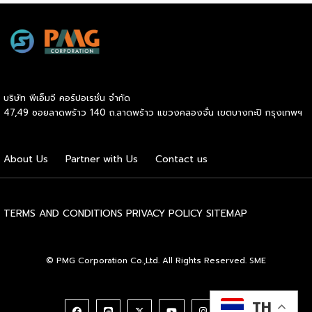
สร้างระบบนิเวศอุตสาหกรรมนมโลกอย่างยั่งยืน) ถือเป็นเวทีระดับ
โลกที่รวบรวมผู้นำจากสมาคมการค้านานาชาติ นักวิชาการ และผู้
บริหารระดับสูงตลอดห่วงโซ่คุณค่าของอุตสาหกรรมนมทั่วโลก
ฮูฮอตขึ้นแท่นเมืองหลวงแห่งอุตสาหกรรมนมโลกอย่างเป็น
ทางการ ในพิธีเปิดการประชุม สหพันธ์วิทยาศาสตร์และ
เทคโนโลยีการอาหารนานาชาติ (IUFoST) ได้มอบป้ายประกาศ
บริษัท พีเอ็มจี คอร์ปอเรชั่น จำกัด
เกียรติคุณและรางวัลที่ระลึก เพื่อรับรองให้เมืองฮูฮอตดำรง
47,49 ซอยลาดพร้าว 140 ถ.ลาดพร้าว แขวงคลองจั่น เขตบางกะปิ กรุงเทพฯ
ตำแหน่ง World Dairy Capital หรือเมืองหลวงแห่ง
อุตสาหกรรมนมโลก อย่างเป็นทางการ ดร.ภาวิณี ชินะโชติ
ประธานบริหาร IUFoST กล่าวในพิธีเปิดว่า การมอบตำแหน่งดัง
About Us
Partner with Us
Contact us
กล่าวถือเป็นสัญญาณแห่งความสำเร็จที่สะท้อนความมุ่งมั่นทุ่มเท
ของเมืองฮูฮอตในการยกระดับอุตสาหกรรมนม พร้อมกล่าวเสริม
ว่า รางวัลอันทรงเกียรตินี้ยังมุ่งหวังให้เป็นแรงขับเคลื่อนแก่
องค์กรระดับแถวหน้าอย่าง Yili Group […]
TERMS AND CONDITIONS
PRIVACY POLICY
SITEMAP
© PMG Corporation Co.,Ltd. All Rights Reserved. SME
TH