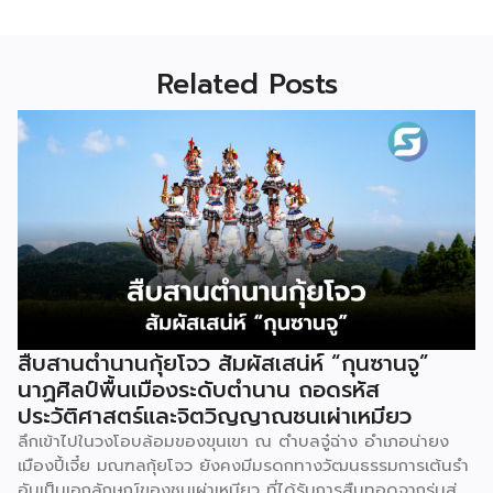
Related Posts
สืบสานตำนานกุ้ยโจว สัมผัสเสน่ห์ “กุนซานจู”
นาฏศิลป์พื้นเมืองระดับตำนาน ถอดรหัส
ประวัติศาสตร์และจิตวิญญาณชนเผ่าเหมียว
ลึกเข้าไปในวงโอบล้อมของขุนเขา ณ ตำบลจู๋ฉ่าง อำเภอน่ายง
เมืองปี้เจี๋ย มณฑลกุ้ยโจว ยังคงมีมรดกทางวัฒนธรรมการเต้นรำ
อันเป็นเอกลักษณ์ของชนเผ่าเหมียว ที่ได้รับการสืบทอดจากรุ่นสู่