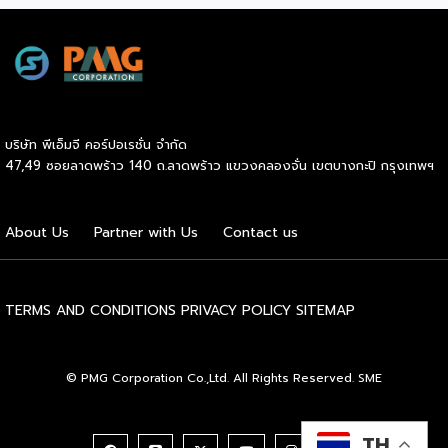
เลือกสร้างรายได้เพิ่มและพยุงเศรษฐกิจไทยให้ฟื้นตัว เสิร์ฟครบ
จบในงานด้วยสินเชื่อ และทำเลทองทั่วประเทศ พร้อมเสวนาให้
ความรู้โดยผู้ทรงคุณวุฒิคับคั่ง และกิจกรรมเจรจาจับคู่ธุรกิจทั้งใน
และต่างประเทศ งานจัดต่อเนื่องระหว่างวันที่ 6-9 สิงหาคมนี้ ที่
ฮอลล์ 6-8 อิมแพ็คเมืองทองธานี คาดเม็ดเงินสะพัดในงานราว
220 ล้านบาท นายพูนพงษ์ นัยนาภากรณ์ อธิบดีกรมพัฒนา
บริษัท พีเอ็มจี คอร์ปอเรชั่น จำกัด
ธุรกิจการค้า กระทรวงพาณิชย์ กล่าวว่า งาน ” Franchise Expo
47,49 ซอยลาดพร้าว 140 ถ.ลาดพร้าว แขวงคลองจั่น เขตบางกะปิ กรุงเทพฯ
Thailand & Thailand E-Commerce Selection Expo
(TESE 2026) เป็นเวทีแสดงธุรกิจแฟรนไชส์และโซลูชั่นส์แบบครบ
วงจร […]
About Us
Partner with Us
Contact us
TERMS AND CONDITIONS
PRIVACY POLICY
SITEMAP
© PMG Corporation Co.,Ltd. All Rights Reserved. SME
TH