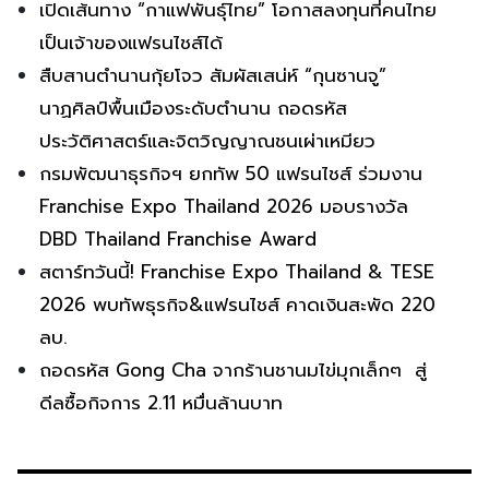
เปิดเส้นทาง “กาแฟพันธุ์ไทย” โอกาสลงทุนที่คนไทย
เป็นเจ้าของแฟรนไชส์ได้
สืบสานตำนานกุ้ยโจว สัมผัสเสน่ห์ “กุนซานจู”
นาฏศิลป์พื้นเมืองระดับตำนาน ถอดรหัส
ประวัติศาสตร์และจิตวิญญาณชนเผ่าเหมียว
กรมพัฒนาธุรกิจฯ ยกทัพ 50 แฟรนไชส์ ร่วมงาน
Franchise Expo Thailand 2026 มอบรางวัล
DBD Thailand Franchise Award
สตาร์ทวันนี้! Franchise Expo Thailand & TESE
2026 พบทัพธุรกิจ&แฟรนไชส์ คาดเงินสะพัด 220
ลบ.
ถอดรหัส Gong Cha จากร้านชานมไข่มุกเล็กๆ สู่
ดีลซื้อกิจการ 2.11 หมื่นล้านบาท