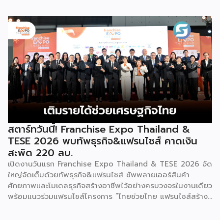
พร้อมจัดพิธีมอบรางวัล DBD Thailand Franchise Award
และซับซ้อนก็ตาม ในระหว่างการแสดง นักเต้นจะกลิ้งและหมุนตัว
2026 ให้แก่ผู้ประกอบธุรกิจแฟรนไชส์ที่อยู่ในการส่งเสริมสนับสนุน
ผ่านชามใส่น้ำที่วางเรียงเอาไว้ โดยต้องทรงตัวด้วยความแม่นยำ
ของกรมฯ นายพูนพงษ์ นัยนาภากรณ์ อธิบดีกรมพัฒนาธุรกิจ
อย่างน่าอัศจรรย์ พร้อมรังสรรค์ลีลาท่ารำอันตื่นตาตื่นใจ ไม่ว่าจะ
การค้า กระทรวงพาณิชย์ เปิดเผยภายหลังเป็นประธานเปิดงาน
เป็นท่านางแอ่นบิน พีระมิดมนุษย์ หรือท่ามังกรพลิกกาย การ
“งานแฟรนไชส์ เอ็กซ์โป ไทยแลนด์ บาย สมาร์ท เอสเอ็มอี เอ็กซ์
ผสานท่วงทำนอง การเคลื่อนไหว ลมหายใจ และพละกำลังเข้าด้วย
โป (Franchise Expo Thailand by Smart SME Expo)” ซึ่ง
กันอย่างสมบูรณ์แบบนี้เอง ที่หล่อหลอมให้เกิดเป็นสุนทรียศาสตร์
เป็นงานแสดงธุรกิจแฟรนไชส์ชั้นนำที่จัดขึ้นโดย บริษัท พีเอ็มจี
อันเป็นเอกลักษณ์ของศิลปะโบราณชนิดนี้ นับตั้งแต่คริสต์
คอร์ปอเรชัน จำกัด เพื่อยกระดับศักยภาพของผู้ประกอบการและ
ทศวรรษ 1990 เป็นต้นมา กุนซานจูได้รับการยอมรับอย่างกว้าง
เจ้าของธุรกิจที่ต้องการขยายกิจการผ่านระบบแฟรนไชส์ […]
ขวางทั้งในและต่างประเทศ […]
สตาร์ทวันนี้! Franchise Expo Thailand &
TESE 2026 พบทัพธุรกิจ&แฟรนไชส์ คาดเงิน
สะพัด 220 ลบ.
เปิดงานวันแรก Franchise Expo Thailand & TESE 2026 จัด
ใหญ่จัดเต็มด้วยทัพธุรกิจ&แฟรนไชส์ ซัพพลายเออร์สินค้า
ศักยภาพและโมเดลธุรกิจสร้างอาชีพไว้อย่างครบวงจรในงานเดียว
พร้อมแนวร่วมแฟรนไชส์โครงการ “ไทยช่วยไทย แฟรนไชส์สร้าง
อาชีพ พลัส” ที่รัฐช่วยจ่ายค่าแฟรนไชส์ 50% มาเสริมทัพในงาน
รวมกว่า 250 บูธ บนพื้นที่ 15,000 ตารางเมตร หวังเป็นทาง