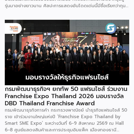
รุ่นมาอย่างยาวนาน ศิลปะการแสดงอันโดดเด่นนี้มีชื่อเรียกว่ากุน
ซานจู (Gunshanzhu) หรือเจ้าของฉายา “ไข่มุกแห่งที่ราบสูงกุ้ย
โจว” ซึ่งทรงคุณค่าเป็นยิ่งกว่าการแสดง เพราะทำหน้าที่จดบันทึก
ประวัติศาสตร์การอพยพย้ายถิ่นฐาน สะท้อนภูมิปัญญาทาง
วัฒนธรรมอันรุ่มรวย และตอกย้ำจิตวิญญาณอันแข็งแกร่งของ
ชนเผ่าเหมียวไว้ได้อย่างงดงาม ตำนานเล่าว่า ยามอพยพย้าย
ถิ่นฐานในอดีตกาล เส้นทางของชาวเหมียวต้องเผชิญกับเทือกเขา
สูงชันและพงหนามรกร้าง เพื่อเปิดทางให้เพื่อนพ้องเดินทางผ่าน
พงไพร เหล่าผู้กล้าหาญจึงใช้ร่างกายของตนกลิ้งทับพงหนาม
อย่างไม่เกรงกลัวเพื่อถางทางให้คนในเผ่า ด้วยเหตุนี้ คนรุ่นหลังจึง
ได้จำลองท่วงท่าการกลิ้งตัวดังกล่าวมาต่อยอดและรังสรรค์เป็น
ระบำลู่เซิงอันเป็นเอกลักษณ์ เพื่อรำลึกถึงความกล้าหาญและหยาด
เหงื่อแรงกายของบรรพบุรุษ โดยทุกท่วงท่าการกลิ้งตัวคือการ
กรมพัฒนาธุรกิจฯ ยกทัพ 50 แฟรนไชส์ ร่วมงาน
คารวะต่อบรรพชน และทุกการกระโดดสะท้อนถึงจิตวิญญาณอัน
Franchise Expo Thailand 2026 มอบรางวัล
แรงกล้าของชนเผ่าเหมียว กุนซานจูถือเป็นหนึ่งในศิลปะการ
DBD Thailand Franchise Award
เต้นรำที่ปราบเซียนและท้าทายที่สุดของชนเผ่าเหมียว ผู้แสดงจะ
กรมพัฒนาธุรกิจการค้า กระทรวงพาณิชย์ นำธุรกิจแฟรนไชส์ 50
สวมเสื้อนอกสีขาวปักลายอันประณีต และสวมหมวกขนไก่ฟ้า
ราย เข้าร่วมงานใหญ่แห่งปี ‘Franchise Expo Thailand by
พร้อมบรรเลงลู่เซิงแบบ 6 ท่อ จุดที่ท้าทายที่สุดคือเสียงเพลงจะ
Smart SME Expo’ ระหว่างวันที่ 6-9 สิงหาคม 2569 ณ Hall
ต้องพลิ้วไหวอย่างต่อเนื่อง นักเต้นจึงต้องเป่าลู่เซิงอย่าง
6-8 ศูนย์แสดงสินค้าและการประชุมอิมแพ็ค เมืองทองธานี
สม่ำเสมอโดยไม่สะดุด แม้ในยามที่ต้องโลดโผนด้วยท่วงท่าที่ยาก