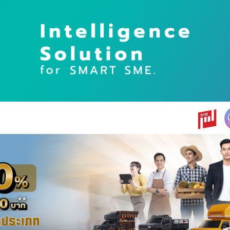
earch
r: