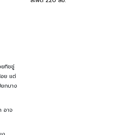
สะพัด 220 ลบ.
ทิชชู่
ฝอย แต่
เปียกบาง
ูก อาจ
ียง