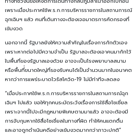
ทางที่ช่วงนี้ขอให้งดการเดินทางกลับภูมิลำเนาออกไปก่อน
เพราะเมื่อประกาศใช้พ.ร.ก.การบริหารราชการในสถานการณ์
ฉุกเฉินฯ แล้ว คนที่เดินทางจะต้องเจอมาตรการคัดกรองที่
เข้มงวด
นอกจากนี้ รัฐบาลยังให้ความสำคัญในเรื่องการกักตัวเอง
เพราะหากต่อไปมีความจำเป็น รัฐบาลจะต้องเอาคนมากักไว้
ในพื้นที่ของรัฐบาลเองด้วย อาจจะเป็นโรงพยาบาลสนาม
หรือพื้นที่่ขนาดใหญ่ที่รองรับคนได้เป็นจำนวนมากในอนาคต
หากว่าการแพร่ระบาดไวรัสโควิด-19 ไม่มีท่าทีจะลดลง
“เมื่อประกาศใช้พ.ร.ก.การบริหารราชการในสถานการณ์ฉุก
เฉินฯ ไปแล้ว ขอให้ทุกคนระมัดระวังเรื่องการใช้สื่อโซเชี่ยล
เพราะจากนี้ไปจะมีกฎหมายพิเศษตามมาแล้ว อาจจะต้องมี
การจับกุมหากใช้สื่อโซเชี่ยลในทางที่ผิด ทำให้คนแตกตื่น
และอาจถูกดำเนินคดีอย่างเข้มงวดมากกว่าภาวะปกติ”