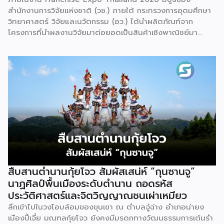
สำนักงานการวิจัยแห่งชาติ (วช.) ภายใต้ กระทรวงการอุดมศึกษา
วิทยาศาสตร์ วิจัยและนวัตกรรม (อว.) ได้นำผลิตภัณฑ์จาก
โครงการที่นำผลงานวิจัยมาต่อยอดเป็นสินค้าเชิงพาณิชย์มา
แสดง พร้อมจัดจำหน่ายให้กับผู้ที่สนใจได้เลือกซื้อ สำหรับ วช.
มีภารกิจหลัก คือการให้ทุนวิจัย ดูแลเรื่องการวิจัยในภาพรวม รวม
ถึงการให้รางวัล และสนับสนุนนักวิจัย ตั้งแต่ระดับเยาวชนไปจนถึง
นักวิจัยอาวุโส แน่นอนว่านี่เป็นหน่วยงานผู้อยู่เบื้องหลังงานวิจัย
ไทยตั้งแต่ต้นน้ำยันปลายน้ำ กิจกรรมที่นำมาจัดแสดงในบูธ
ครั้งนี้เป็นส่วนหนึ่งของทุนที่ วช. สนับสนุนภายใต้ชุดโครงการ
Innovative House ซึ่งมีเป้าหมายชัดเจน คือการแนะแนวและ
สนับสนุนให้ผู้ประกอบการนำนวัตกรรมที่ต่อยอดมาจากงานวิจัย
ไปพัฒนาต่อจนสามารถขายได้จริงในเชิงพาณิชย์ ไม่ใช่แค่งาน
วิจัยที่อยู่ในห้องแล็บ โดยสินค้าที่นำมาโชว์ในบูธจึงเป็นผลิตภัณฑ์
ที่ “พร้อมขาย” แล้วจริงๆ บางแบรนด์ขายออนไลน์ บางแบรนด์
ขายเฉพาะหน้าร้าน นอกจากนี้ ยังมีการสาธิตนำผลิตภัณฑ์ไป
สืบสานตำนานกุ้ยโจว สัมผัสเสน่ห์ “กุนซานจู”
แปรรูปเป็นเมนูอาหาร-เครื่องดื่มให้ผู้ร่วมงานเห็นวิธีใช้งานจริง
นาฏศิลป์พื้นเมืองระดับตำนาน ถอดรหัส
โดยนำ ‘น้ำผึ้ง’ ที่ไม่ได้นำมาวางขายแบบเดิม ๆ แต่แปรรูปเป็น
ประวัติศาสตร์และจิตวิญญาณชนเผ่าเหมียว
เครื่องดื่มสเลอปี้ให้ผู้ร่วมงานได้ชิมสดๆ หน้าบูธ เพื่อดึงดูดและ
ลึกเข้าไปในวงโอบล้อมของขุนเขา ณ ตำบลจู๋ฉ่าง อำเภอน่ายง
สร้างประสบการณ์ให้คนในงานได้ทดลองสัมผัสสินค้าจริง และหาก
เมืองปี้เจี๋ย มณฑลกุ้ยโจว ยังคงมีมรดกทางวัฒนธรรมการเต้นรำ
ใครสนใจก็สามารถซื้อ หัวเชื้อ กลับไปทำเครื่องดื่มต่อเองที่บ้านได้