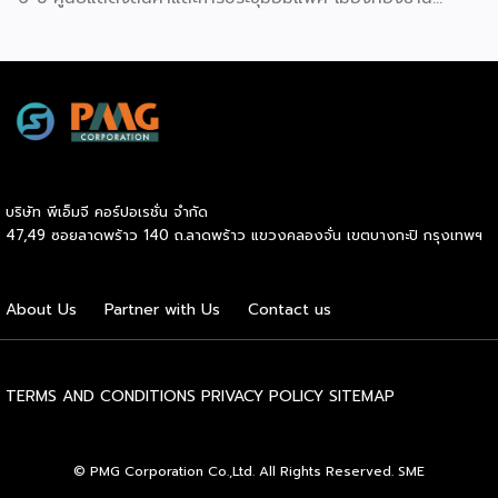
สม่ำเสมอโดยไม่สะดุด แม้ในยามที่ต้องโลดโผนด้วยท่วงท่าที่ยาก
พร้อมจัดพิธีมอบรางวัล DBD Thailand Franchise Award
และซับซ้อนก็ตาม ในระหว่างการแสดง นักเต้นจะกลิ้งและหมุนตัว
2026 ให้แก่ผู้ประกอบธุรกิจแฟรนไชส์ที่อยู่ในการส่งเสริมสนับสนุน
ผ่านชามใส่น้ำที่วางเรียงเอาไว้ โดยต้องทรงตัวด้วยความแม่นยำ
ของกรมฯ นายพูนพงษ์ นัยนาภากรณ์ อธิบดีกรมพัฒนาธุรกิจ
อย่างน่าอัศจรรย์ พร้อมรังสรรค์ลีลาท่ารำอันตื่นตาตื่นใจ ไม่ว่าจะ
การค้า กระทรวงพาณิชย์ เปิดเผยภายหลังเป็นประธานเปิดงาน
เป็นท่านางแอ่นบิน พีระมิดมนุษย์ หรือท่ามังกรพลิกกาย การ
“งานแฟรนไชส์ เอ็กซ์โป ไทยแลนด์ บาย สมาร์ท เอสเอ็มอี เอ็กซ์
ผสานท่วงทำนอง การเคลื่อนไหว ลมหายใจ และพละกำลังเข้าด้วย
โป (Franchise Expo Thailand by Smart SME Expo)” ซึ่ง
กันอย่างสมบูรณ์แบบนี้เอง ที่หล่อหลอมให้เกิดเป็นสุนทรียศาสตร์
เป็นงานแสดงธุรกิจแฟรนไชส์ชั้นนำที่จัดขึ้นโดย บริษัท พีเอ็มจี
อันเป็นเอกลักษณ์ของศิลปะโบราณชนิดนี้ นับตั้งแต่คริสต์
คอร์ปอเรชัน จำกัด เพื่อยกระดับศักยภาพของผู้ประกอบการและ
ทศวรรษ 1990 เป็นต้นมา กุนซานจูได้รับการยอมรับอย่างกว้าง
บริษัท พีเอ็มจี คอร์ปอเรชั่น จำกัด
เจ้าของธุรกิจที่ต้องการขยายกิจการผ่านระบบแฟรนไชส์ […]
ขวางทั้งในและต่างประเทศ […]
47,49 ซอยลาดพร้าว 140 ถ.ลาดพร้าว แขวงคลองจั่น เขตบางกะปิ กรุงเทพฯ
About Us
Partner with Us
Contact us
TERMS AND CONDITIONS
PRIVACY POLICY
SITEMAP
© PMG Corporation Co.,Ltd. All Rights Reserved. SME