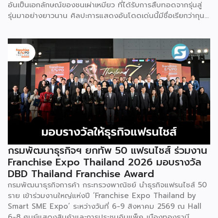
อันเป็นเอกลักษณ์ของชนเผ่าเหมียว ที่ได้รับการสืบทอดจากรุ่นสู่
เช่นกัน […]
รุ่นมาอย่างยาวนาน ศิลปะการแสดงอันโดดเด่นนี้มีชื่อเรียกว่ากุน
ซานจู (Gunshanzhu) หรือเจ้าของฉายา “ไข่มุกแห่งที่ราบสูงกุ้ย
โจว” ซึ่งทรงคุณค่าเป็นยิ่งกว่าการแสดง เพราะทำหน้าที่จดบันทึก
ประวัติศาสตร์การอพยพย้ายถิ่นฐาน สะท้อนภูมิปัญญาทาง
วัฒนธรรมอันรุ่มรวย และตอกย้ำจิตวิญญาณอันแข็งแกร่งของ
ชนเผ่าเหมียวไว้ได้อย่างงดงาม ตำนานเล่าว่า ยามอพยพย้าย
ถิ่นฐานในอดีตกาล เส้นทางของชาวเหมียวต้องเผชิญกับเทือกเขา
สูงชันและพงหนามรกร้าง เพื่อเปิดทางให้เพื่อนพ้องเดินทางผ่าน
พงไพร เหล่าผู้กล้าหาญจึงใช้ร่างกายของตนกลิ้งทับพงหนาม
อย่างไม่เกรงกลัวเพื่อถางทางให้คนในเผ่า ด้วยเหตุนี้ คนรุ่นหลังจึง
ได้จำลองท่วงท่าการกลิ้งตัวดังกล่าวมาต่อยอดและรังสรรค์เป็น
ระบำลู่เซิงอันเป็นเอกลักษณ์ เพื่อรำลึกถึงความกล้าหาญและหยาด
เหงื่อแรงกายของบรรพบุรุษ โดยทุกท่วงท่าการกลิ้งตัวคือการ
กรมพัฒนาธุรกิจฯ ยกทัพ 50 แฟรนไชส์ ร่วมงาน
คารวะต่อบรรพชน และทุกการกระโดดสะท้อนถึงจิตวิญญาณอัน
Franchise Expo Thailand 2026 มอบรางวัล
แรงกล้าของชนเผ่าเหมียว กุนซานจูถือเป็นหนึ่งในศิลปะการ
DBD Thailand Franchise Award
เต้นรำที่ปราบเซียนและท้าทายที่สุดของชนเผ่าเหมียว ผู้แสดงจะ
กรมพัฒนาธุรกิจการค้า กระทรวงพาณิชย์ นำธุรกิจแฟรนไชส์ 50
สวมเสื้อนอกสีขาวปักลายอันประณีต และสวมหมวกขนไก่ฟ้า
ราย เข้าร่วมงานใหญ่แห่งปี ‘Franchise Expo Thailand by
พร้อมบรรเลงลู่เซิงแบบ 6 ท่อ จุดที่ท้าทายที่สุดคือเสียงเพลงจะ
Smart SME Expo’ ระหว่างวันที่ 6-9 สิงหาคม 2569 ณ Hall
ต้องพลิ้วไหวอย่างต่อเนื่อง นักเต้นจึงต้องเป่าลู่เซิงอย่าง
6-8 ศูนย์แสดงสินค้าและการประชุมอิมแพ็ค เมืองทองธานี