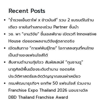
Recent Posts
“ร่ำรวยเย็นตาโฟ x ข้าวมันส์” รวม 2 แบรนด์ในร้าน
เดียว ขายในทำเลทองร่วม Partner ชั้นนำ
วช. พา “งานวิจัย” ขึ้นเชลฟ์ขาย เปิดเวที Innovative
House ต่อยอดผลงานวิจัยสู่ตลาดจริง
เปิดเส้นทาง “กาแฟพันธุ์ไทย” โอกาสลงทุนที่คนไทย
เป็นเจ้าของแฟรนไชส์ได้
สืบสานตำนานกุ้ยโจว สัมผัสเสน่ห์ “กุนซานจู”
นาฏศิลป์พื้นเมืองระดับตำนาน ถอดรหัส
ประวัติศาสตร์และจิตวิญญาณชนเผ่าเหมียว
กรมพัฒนาธุรกิจฯ ยกทัพ 50 แฟรนไชส์ ร่วมงาน
Franchise Expo Thailand 2026 มอบรางวัล
DBD Thailand Franchise Award