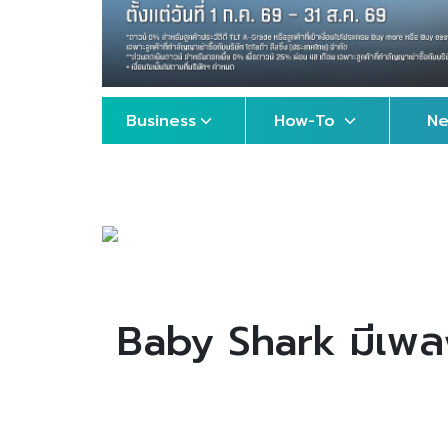
Business
How-To
N
Baby Shark มีเพลง