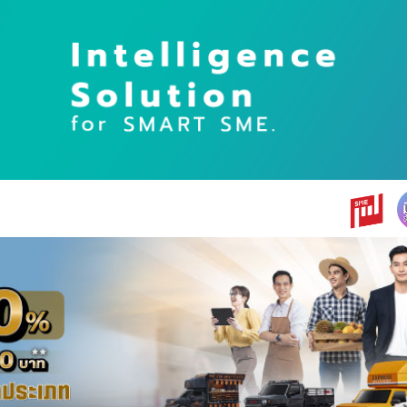
earch
r: