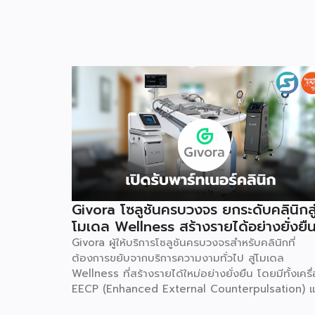
Givora โซลูชันครบวงจร ยกระดับคลินิกสู
โมเดล Wellness สร้างรายได้อย่างยั่งยื
Givora ผู้ให้บริการโซลูชันครบวงจรสำหรับคลินิกที่
ต้องการขยับจากบริการความงามทั่วไป สู่โมเดล
Wellness ที่สร้างรายได้ใหม่อย่างยั่งยืน โดยมีทั้งเครื
EECP (Enhanced External Counterpulsation) แ
AirDoc ให้เลือกทั้งแบบเช่าและซื้อ เพื่อลดภาระการลง