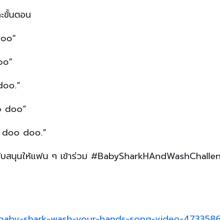
ละขั้นตอน
doo”
oo”
doo.”
o doo”
 doo doo.”
และสนับสนุนให้แฟน ๆ เข้าร่วม #BabySharkHAndWashChalle
/baby-shark-wash-your-hands-song-video-473358