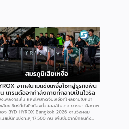
ROX จากสนามแข่งเหงื่อโชกสู่ธุรกิจพัน
าน เทรนด์ออกกำลังกายที่กลายเป็นไวรัล
ียงเพลงกระหึ่ม แสงไฟสาดจับเหงื่อที่ไหลอาบใบหน้า
เสียงเชียร์ที่ดังกึกก้องทั่วฮอลล์ไบเทค บางนา คือภาพ
ของ BYD HYROX Bangkok 2026 งานวิ่งผสม
เนสมีนักแข่งทะลุ 17,500 คน เพิ่มขึ้นจากปีก่อนถึง
% พร้อมผู้ชมอีกกว่า 21,250 คนที่ยอมจ่ายเงินซื้อ