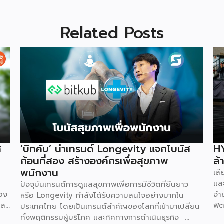
Related Posts
่
‘บิทคับ’ นำเทรนด์ Longevity แจกโบนัส
HY
น
ก้อนที่สอง สร้างองค์กรเพื่อสุขภาพ
ล้
พนักงาน
เส
และ
ปัจจุบันเทรนด์การดูแลสุขภาพเพื่อการมีชีวิตที่ยืนยาว
่อง
จำ
หรือ Longevity กำลังได้รับความสนใจอย่างมากใน
ละ
ฟิต
ประเทศไทย โดยเป็นเทรนด์สำคัญของโลกที่เข้ามาเปลี่ยน
ทุน
100
ทั้งพฤติกรรมผู้บริโภค และทิศทางการดำเนินธุรกิจ