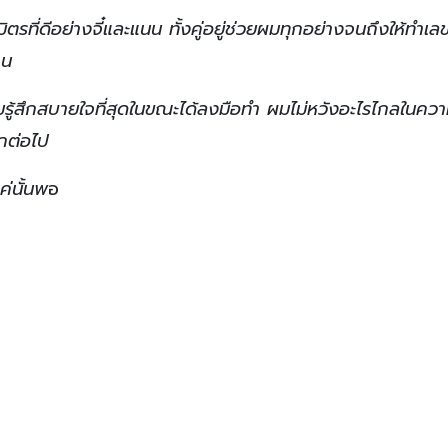
มิตรที่ดีอย่างจี๋และแนน ทั้งคู่อยู่ช่วยผมทุกอย่างจนถึงให้ทำเล
าน
่ผมรู้สึกสบายใจที่สุดในขณะได้ลงมือทำ ผมไม่หวังอะไรไกลในคว
ีกต่อไป
ค่นั้นพ
อ