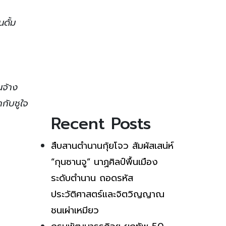
นดั้ม
นจ้าง
กับชูใจ
Recent Posts
สืบสานตำนานกุ้ยโจว สัมผัสเสน่ห์
“กุนซานจู” นาฏศิลป์พื้นเมือง
ระดับตำนาน ถอดรหัส
ประวัติศาสตร์และจิตวิญญาณ
ชนเผ่าเหมียว