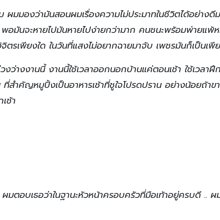
นผม ผมมองว่ามันสอนผมเรื่องความไม่ประมาทในชีวิตได้อย่างดี
่ ๆ พอมันจะหายไปมันหายไปง่ายกว่ามาก คนชนะพร้อมพ่ายแพ้
น วิจิตรเพียงใด ในวันที่แสงไม่อยากฉายมาจับ เพชรมันก็เป็นเพี
ว่างงานนี้ งานนี้ใช้เวลาออกนอกบ้านแค่ตอนเช้า ใช้เวลาฝึก
 ที่สำคัญหมูปิ้งเป็นอาหารเช้าที่ชูใจโปรดปราน อย่างน้อยถ้าขา
กเช้า
 ผมตอบเธอว่าในฐานะหัวหน้าครอบครัวที่มือเท้าอยู่ครบดี .. 