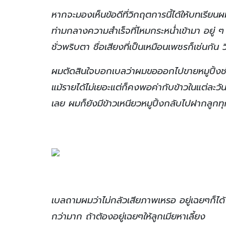
หากจะมองเห็นข้อดีที่วิกฤตการนี้ได้ให้บทเรีย
ท่ามกลางความสำเร็จที่โหมกระหน่ำเข้ามา อยู
ชั่วพริบตา ชื่อเสียงที่เป็นเหมือนเพชรก็เช่นกั
ผมตัดสินใจบอกเบลว่าผมขอออกไปขายหมูปิ้งช่วง
แม้รายได้ไม่เยอะแต่ก็คงพอค่ากับข้าวในแต่ละวัน
เลย ผมก็ยังมีข้าวเหนียวหมูปิ้งกลับไปฝากลูกทุ
เบลถามผมว่าไม่กลัวเสียภาพเหรอ อยู่เฉยๆก็ได้
กว่ามาก ถ้าต้องอยู่เฉยๆให้ลูกเมียหาเลี้ยง