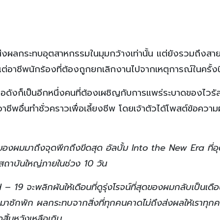
่งผลกระทบอุตสาหกรรมในมุมกว้างเท่านั้น แต่ยังรวมถึงสาย
แต่อาชีพนักร้องที่ต้องถูกยกเลิกงานไปจากเหตุการณ์ในครั้งนี
ื่อดังก็เป็นอีกหนึ่งคนที่ต้องเผชิญกับการแพร่ระบาดของไวรั
ชีพอื่นทำชั่วคราวเพื่อเลี้ยงชีพ โดยเจ้าตัวได้โพสต์ข้อความ
ิตของผมมาถึงจุดพีกถึงขีดสุด อัลบั้ม Into the New Era ที่อ
งสถาบันใหญ่ภายในช่วง 10 วัน
 – 19 จะพลิกผันให้เดือนที่ดูรุ่งโรจน์ที่สุดของผมกลับเป็นเดือ
ย ๆ มาซักพัก ผลกระทบจากสิ่งที่ทุกคนคาดไม่ถึงส่งผลให้เราทุก
ูสิ้นหวังเหลือเกิน