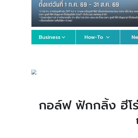
Business
How-To
N
กอล์ฟ ฟักกลิ้ง ฮีโ