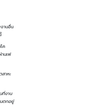
งานอื่น
้
สโค
ผ่านเฟ
ุตสาหะ
นที่งาน
คนตกอยู่