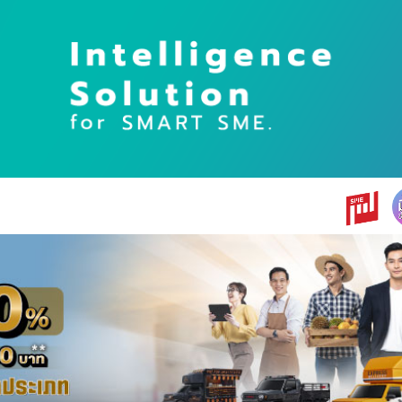
earch
r: