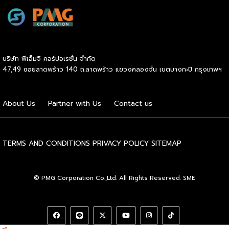
ความน่าเชื่อถือในตลาดโลก นายพูนพงษ์ นัยนาภากรณ์ อธิบดี
กรมพัฒนาธุรกิจการค้า กระทรวงพาณิชย์ เปิดเผยภายหลังเป็น
ประธานมอบประกาศนียบัตรแก่ผู้ประกอบการแฟรนไชส์ใน 2
กิจกรรมว่า “ขอแสดงความยินดีกับทุกกิจการที่ได้รับ
ประกาศนียบัตรในวันนี้ (วันพุธที่ 15 กรกฎาคม 2569) โดย
บริษัท พีเอ็มจี คอร์ปอเรชั่น จำกัด
กิจกรรมแรกเป็นการอบรมหลักสูตรการบริหารจัดการธุรกิจแฟรน
47,49 ซอยลาดพร้าว 140 ถ.ลาดพร้าว แขวงคลองจั่น เขตบางกะปิ กรุงเทพฯ
ไชส์ (DBD Franchise Program: DBD-FP) รุ่นที่ 29 ซึ่งเป็น
หลักสูตรระยะยาวที่จัดขึ้นตั้งแต่วันที่ 3 ธันวาคม 2568 – วันที่ 2
เมษายน 2569 รวม 23 วัน โดยได้รับเกียรติจากวิทยากรผู้ทรง
About Us
Partner with Us
Contact us
คุณวุฒิจากภาครัฐ ภาคเอกชน และสถาบันการศึกษา ที่มาร่วมบ่ม
เพาะความรู้เชิงปฏิบัติการให้แก่ผู้ประกอบธุรกิจแฟรนไชส์อย่างเข้ม
ข้นรวม […]
TERMS AND CONDITIONS
PRIVACY POLICY
SITEMAP
© PMG Corporation Co.,Ltd. All Rights Reserved. SME