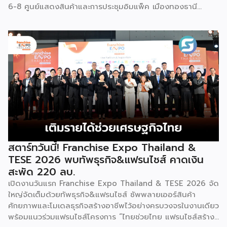
6-8 ศูนย์แสดงสินค้าและการประชุมอิมแพ็ค เมืองทองธานี
พร้อมจัดพิธีมอบรางวัล DBD Thailand Franchise Award
2026 ให้แก่ผู้ประกอบธุรกิจแฟรนไชส์ที่อยู่ในการส่งเสริมสนับสนุน
ของกรมฯ นายพูนพงษ์ นัยนาภากรณ์ อธิบดีกรมพัฒนาธุรกิจ
การค้า กระทรวงพาณิชย์ เปิดเผยภายหลังเป็นประธานเปิดงาน
“งานแฟรนไชส์ เอ็กซ์โป ไทยแลนด์ บาย สมาร์ท เอสเอ็มอี เอ็กซ์
โป (Franchise Expo Thailand by Smart SME Expo)” ซึ่ง
เป็นงานแสดงธุรกิจแฟรนไชส์ชั้นนำที่จัดขึ้นโดย บริษัท พีเอ็มจี
คอร์ปอเรชัน จำกัด เพื่อยกระดับศักยภาพของผู้ประกอบการและ
เจ้าของธุรกิจที่ต้องการขยายกิจการผ่านระบบแฟรนไชส์ […]
สตาร์ทวันนี้! Franchise Expo Thailand &
TESE 2026 พบทัพธุรกิจ&แฟรนไชส์ คาดเงิน
สะพัด 220 ลบ.
เปิดงานวันแรก Franchise Expo Thailand & TESE 2026 จัด
ใหญ่จัดเต็มด้วยทัพธุรกิจ&แฟรนไชส์ ซัพพลายเออร์สินค้า
ศักยภาพและโมเดลธุรกิจสร้างอาชีพไว้อย่างครบวงจรในงานเดียว
พร้อมแนวร่วมแฟรนไชส์โครงการ “ไทยช่วยไทย แฟรนไชส์สร้าง