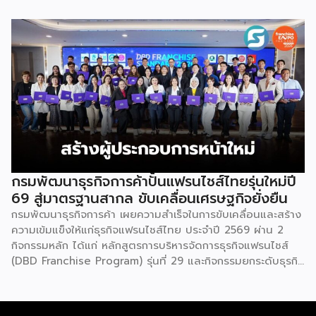
อาชีพ พลัส” ที่รัฐช่วยจ่ายค่าแฟรนไชส์ 50% มาเสริมทัพในงาน
รวมกว่า 250 บูธ บนพื้นที่ 15,000 ตารางเมตร หวังเป็นทาง
เลือกสร้างรายได้เพิ่มและพยุงเศรษฐกิจไทยให้ฟื้นตัว เสิร์ฟครบ
จบในงานด้วยสินเชื่อ และทำเลทองทั่วประเทศ พร้อมเสวนาให้
ความรู้โดยผู้ทรงคุณวุฒิคับคั่ง และกิจกรรมเจรจาจับคู่ธุรกิจทั้งใน
และต่างประเทศ งานจัดต่อเนื่องระหว่างวันที่ 6-9 สิงหาคมนี้ ที่
ฮอลล์ 6-8 อิมแพ็คเมืองทองธานี คาดเม็ดเงินสะพัดในงานราว
220 ล้านบาท นายพูนพงษ์ นัยนาภากรณ์ อธิบดีกรมพัฒนา
ธุรกิจการค้า กระทรวงพาณิชย์ กล่าวว่า งาน ” Franchise Expo
Thailand & Thailand E-Commerce Selection Expo
(TESE 2026) เป็นเวทีแสดงธุรกิจแฟรนไชส์และโซลูชั่นส์แบบครบ
วงจร […]
กรมพัฒนาธุรกิจการค้าปั้นแฟรนไชส์ไทยรุ่นใหม่ปี
69 สู่มาตรฐานสากล ขับเคลื่อนเศรษฐกิจยั่งยืน
กรมพัฒนาธุรกิจการค้า เผยความสำเร็จในการขับเคลื่อนและสร้าง
ความเข้มแข็งให้แก่ธุรกิจแฟรนไชส์ไทย ประจำปี 2569 ผ่าน 2
กิจกรรมหลัก ได้แก่ หลักสูตรการบริหารจัดการธุรกิจแฟรนไชส์
(DBD Franchise Program) รุ่นที่ 29 และกิจกรรมยกระดับธุรกิจ
สู่เกณฑ์มาตรฐานคุณภาพการบริหารจัดการธุรกิจแฟรนไชส์
(Franchise Standard) มุ่งเป้าบ่มเพาะศักยภาพผู้ประกอบการราย
ใหม่ พร้อมการันตีคุณภาพมาตรฐานเพื่อสร้างความเชี่ยวชาญและ