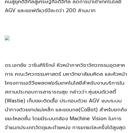
คนสู่ยุคดิจิทัลสู่เศรษฐกิจดิจิทัล ลดการนำเข้าเทคโนโลยี
AGV และซอฟต์แวร์ปีละกว่า 200 ล้านบาท
ดร.เอกชัย วารินศิริรักษ์ หัวหน้าภาควิชาวิศวกรรมอุตสาห
การ คณะวิศวกรรมศาสตร์ มหาวิทยาลัยมหิดล และหัวหน้า
โครงการเอจีวีแพลตฟอร์มเทคโนโลยีสำหรับงานบริการใน
สถานประกอบการสาธารณสุข กล่าวว่า หุ่นยนต์เวสตี้
(Wastie) เก็บขยะติดเชื้อ ประกอบด้วย AGV แบบระบบ
นำทางด้วยเทปแม่เหล็ก และแขนกล(CoBot) สำหรับยกถัง
ขยะโหลดขึ้น โดยมีระบบกล้อง Machine Vision ในการ
จำแนกประเภทวัตถุและตำแหน่ง การยกแต่ละครั้งได้สูงสุด