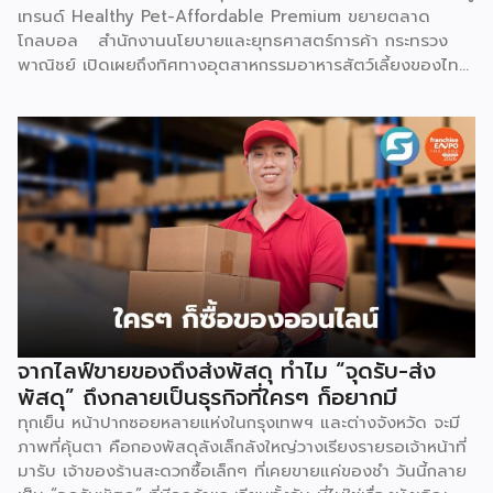
เทรนด์ Healthy Pet-Affordable Premium ขยายตลาด
โกลบอล สำนักงานนโยบายและยุทธศาสตร์การค้า กระทรวง
พาณิชย์ เปิดเผยถึงทิศทางอุตสาหกรรมอาหารสัตว์เลี้ยงของไทย
ว่า ยังคงมีแนวโน้มขยายตัวอย่างต่อเนื่อง และเป็นหนึ่งในสินค้า
เกษตรแปรรูปมูลค่าสูงที่มีศักยภาพโดดเด่นในตลาดโลก ปัจจัยขับ
เคลื่อนสำคัญมาจากพฤติกรรมผู้บริโภคทั่วโลกที่ให้ความสำคัญกับ
การดูแลสัตว์เลี้ยงเสมือนสมาชิกในครอบครัว (Pet
Humanization) ส่งผลให้ความต้องการอาหารสัตว์เลี้ยงที่มี
คุณภาพ ปลอดภัย มีคุณค่าทางโภชนาการสูง และตอบโจทย์
สุขภาพเฉพาะด้านเพิ่มสูงขึ้นตามไปด้วย ความแข็งแกร่งของ
อุตสาหกรรมนี้สะท้อนผ่านตัวเลขการส่งออกอย่างชัดเจน โดยในปี
2568 ไทยส่งออกอาหารสัตว์เลี้ยงมูลค่ารวมสูงถึง 3,276.26
ล้านเหรียญสหรัฐ (ประมาณ 107,470 ล้านบาท) ขยายตัวร้อยละ
8.15 จากปี 2567 ที่มีมูลค่า 3,029.42 ล้านเหรียญสหรัฐ
(106,391 ล้านบาท) ตัวเลขดังกล่าวตอกย้ำความสามารถของไทย
จากไลฟ์ขายของถึงส่งพัสดุ ทำไม “จุดรับ-ส่ง
ในการรักษาฐานการส่งออกในตลาดโลก แม้จะต้องเผชิญภาวะ
พัสดุ” ถึงกลายเป็นธุรกิจที่ใครๆ ก็อยากมี
เศรษฐกิจโลกชะลอตัวและแรงกดดันด้านค่าครองชีพ ส่งผลให้ในปี
ทุกเย็น หน้าปากซอยหลายแห่งในกรุงเทพฯ และต่างจังหวัด จะมี
2568 ไทยยังคงครองตำแหน่งผู้ส่งออกอาหารสัตว์เลี้ยงอันดับ 2
ภาพที่คุ้นตา คือกองพัสดุลังเล็กลังใหญ่วางเรียงรายรอเจ้าหน้าที่
ของโลก ด้วยสัดส่วนร้อยละ 10.2 ของมูลค่าการส่งออกทั่วโลก
มารับ เจ้าของร้านสะดวกซื้อเล็กๆ ที่เคยขายแค่ของชำ วันนี้กลาย
เป็นรองเพียงเยอรมนีที่มีสัดส่วนร้อยละ 12.1 เท่านั้น […]