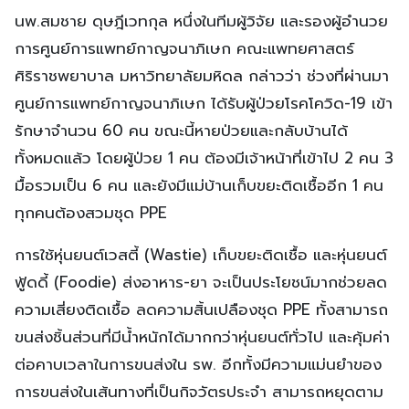
นพ.สมชาย ดุษฎีเวทกุล หนึ่งในทีมผู้วิจัย และรองผู้อำนวย
การศูนย์การแพทย์กาญจนาภิเษก คณะแพทยศาสตร์
ศิริราชพยาบาล มหาวิทยาลัยมหิดล กล่าวว่า ช่วงที่ผ่านมา
ศูนย์การแพทย์กาญจนาภิเษก ได้รับผู้ป่วยโรคโควิด-19 เข้า
รักษาจำนวน 60 คน ขณะนี้หายป่วยและกลับบ้านได้
ทั้งหมดแล้ว โดยผู้ป่วย 1 คน ต้องมีเจ้าหน้าที่เข้าไป 2 คน 3
มื้อรวมเป็น 6 คน และยังมีแม่บ้านเก็บขยะติดเชื้ออีก 1 คน
ทุกคนต้องสวมชุด PPE
การใช้หุ่นยนต์เวสตี้ (Wastie) เก็บขยะติดเชื้อ และหุ่นยนต์
ฟู้ดดี้ (Foodie) ส่งอาหาร-ยา จะเป็นประโยชน์มากช่วยลด
ความเสี่ยงติดเชื้อ ลดความสิ้นเปลืองชุด PPE ทั้งสามารถ
ขนส่งชิ้นส่วนที่มีน้ำหนักได้มากกว่าหุ่นยนต์ทั่วไป และคุ้มค่า
ต่อคาบเวลาในการขนส่งใน รพ. อีกทั้งมีความแม่นยำของ
การขนส่งในเส้นทางที่เป็นกิจวัตรประจำ สามารถหยุดตาม