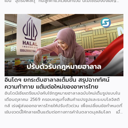
เป็น “จุดรับพัสดุ” ที่มีลูกค้าแวะเวียนทั้งวัน นี่ไม่ใช่เรื่องบังเอิญ
แต่คือผลพวงตรงจากพฤติกรรมผู้บริโภคยุคใหม่ที่เปลี่ยนไปอย่าง
สิ้นเชิง สิ่งนี้กำลังเป็นเทรนด์ที่พฤติกรรมผู้บริโภคได้
เปลี่ยนแปลงไปจากเดิม ด้วยความสะดวกสบายของเทคโนโลยี
ทำให้มีช่องทางการซื้อสินค้าผ่านออนไลน์เข้ามาเป็นตัวเลือกในการ
สั่งซื้อสินค้าในยุคปัจจุบัน โดยตลาดอีคอมเมิร์ซไทยปี 2569 คาด
ว่าจะมีมูลค่าราว 1.15 ล้านล้านบาท เติบโตประมาณ 7% จากปี
ก่อนหน้า และคิดเป็นสัดส่วนใกล้ 30% ของตลาดค้าปลีกทั้งหมด
ตัวเลขนี้สะท้อนว่าการซื้อของออนไลน์ไม่ใช่ทางเลือกรองอีกต่อ
ไป แต่กลายเป็นพฤติกรรมหลักของผู้บริโภคไทย ผลลัพธ์คือ
“จุดรับ-ส่งพัสดุ” กลายเป็นโครงสร้างพื้นฐานเล็กๆ ที่แทรกอยู่ใน
ทุกชุมชน และเป็นธุรกิจที่ความต้องการวิ่งตามหลังพฤติกรรมผู้
บริโภคแบบไม่มีทีท่าจะหยุด จุดที่ทำให้ธุรกิจนี้ต่างจากธุรกิจ
อินโดฯ ยกระดับฮาลาลเต็มขั้น สรุปฉากทัศน์
SME อื่น คือมันไม่จำเป็นต้อง “ทิ้งงานประจำ” มาทำเต็มตัว
ความท้าทาย แต้มต่อใหม่ของอาหารไทย
เจ้าของร้านชำ ร้านซักรีด หรือแม้แต่บ้านที่มีพื้นที่หน้าบ้านว่าง
อินโดนีเซียเตรียมบังคับใช้กฎหมายฮาลาลฉบับใหม่เต็มรูปแบบใน
สามารถเพิ่มบริการรับ-ส่งพัสดุเป็น “ธุรกิจเสริม” ควบคู่กับกิจการ
เดือนตุลาคม 2569 ครอบคลุมทั้งสินค้าแปรรูปและระบบโลจิสติ
เดิมได้ทันที โดยไม่ต้องเปลี่ยนโมเดลธุรกิจทั้งหมด จุดขาย
กส์ เร่งผู้ส่งออกอาหารไทยให้ปรับตัวด่วน เพื่อเปลี่ยนข้อกำหนดที่
ของโมเดลนี้คือการเป็น Cross-traffic Strategy คนที่มารับ-ส่ง
เข้มงวดนี้ให้กลายเป็นแต้มต่อทางการค้าในตลาดมุสลิมโลก เมื่อ
พัสดุ […]
ตลาดมุสลิมที่ใหญ่ที่สุดในโลกอย่างอินโดนีเซีย เริ่มนับถอยหลังสู่
การบังคับใช้กฎหมาย Halal Product Assurance (Law No.