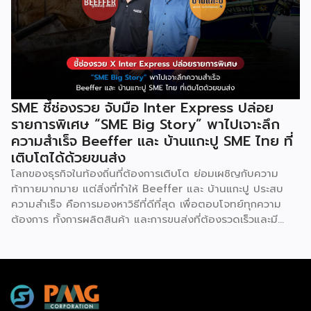
Concept พลิกธุรกิจให้กำไร ต่อยอดธุรกิจของคุณด้วย
ซอฟต์แวร์ ERP ที่มาปลดล็อกทุกธุรกิจในประเทศไทยผ่านการนำ
เทคโนโลยีใหม่สุดล้ำ ยกระดับองค์กรของคุณไปสู่ระบบดิจิทัล
พร้อมกับโอกาสที่จะได้เข้ามาเป็นพาร์ทเนอร์ระดับมืออาชีพร่วมกับ
Odoo […]
SME ชี้ช่องรวย จับมือ Inter Express ปล่อย
รายการพิเศษ “SME Big Story” พาไปเจาะลึก
ความสำเร็จ Beeffer และ บ้านแกะปู SME ไทย ที่
เติบโตได้ด้วยขนส่ง
โลกของธุรกิจในท้องถิ่นที่ต้องการเติบโต ย่อมเผชิญกับความ
ท้าทายมากมาย แต่สิ่งที่ทำให้ Beeffer และ บ้านแกะปู ประสบ
ความสำเร็จ คือการมองหาวิธีที่ดีที่สุด เพื่อตอบโจทย์ทุกความ
ต้องการ ทั้งการผลิตสินค้า และการขนส่งที่ต้องรวดเร็วและมี
คุณภาพ เราจะพาคุณไปเรียนรู้เคล็ดลับที่ช่วยให้ธุรกิจเหล่านี้เติบโต
ได้อย่างรวดเร็ว พร้อมด้วยผู้ช่วยคนสำคัญอย่าง Inter
Express ที่เป็นพาร์ทเนอร์จัดการเรื่องขนส่งให้เป็นไปอย่างราบรื่น
Beeffer : แบรนด์เนื้อโคขุนพรีเมียมที่ตั้งต้นจากฟาร์มเลี้ยง
วัวในจังหวัดระยอง และขยายสู่การเป็นแบรนด์ที่ได้รับความนิยม
ทั่วประเทศ ความสำเร็จของ Beeffer ไม่ได้เกิดขึ้นจากแค่การมี