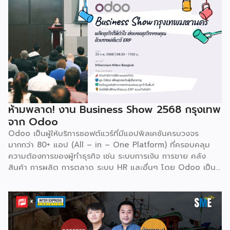
อินโดนีเซีย และดูไบ ปัจจุบัน Odoo ให้บริการผู้ใช้งานในไทย
มากกว่า 4 แสนราย และมีผู้ใช้งานมากกว่า 6 ล้านคนทั่วเอเชีย ปีนี้
Odoo กลับมาจัดงาน Business Roadshow 2568 ภายใต้
Concept พลิกธุรกิจให้กำไร ต่อยอดธุรกิจของคุณด้วย
ซอฟต์แวร์ ERP ที่มาปลดล็อกทุกธุรกิจในประเทศไทยผ่านการนำ
เทคโนโลยีใหม่สุดล้ำ ยกระดับองค์กรของคุณไปสู่ระบบดิจิทัล
พร้อมกับโอกาสที่จะได้เข้ามาเป็นพาร์ทเนอร์ระดับมืออาชีพร่วมกับ
Odoo […]
ห้ามพลาด! งาน Business Show 2568 กรุงเทพ
จาก Odoo
Odoo เป็นผู้ให้บริการซอฟต์แวร์ที่มีแอปพิลเคชันครบวงจร
มากกว่า 80+ แอป (All – in – One Platform) ที่ครอบคลุม
ความต้องการของผู้ทำธุรกิจ เช่น ระบบการเงิน การขาย คลัง
สินค้า การผลิต การตลาด ระบบ HR และอื่นๆ โดย Odoo เป็นผู้
ให้บริการซอฟต์แวร์โอเพ่นซอร์ส (Open Source) จากประเทศ
เบลเยี่ยมให้บริการใน 19 แห่งทั่วโลก รวมถึงสหรัฐอเมริกา ฮ่องกง
อินโดนีเซีย และดูไบ ปัจจุบัน Odoo ให้บริการผู้ใช้งานในไทย
มากกว่า 4 แสนราย และมีผู้ใช้งานมากกว่า 6 ล้านคนทั่วเอเชีย ปีนี้
Odoo กลับมาจัดงาน Business Roadshow 2568 ภายใต้