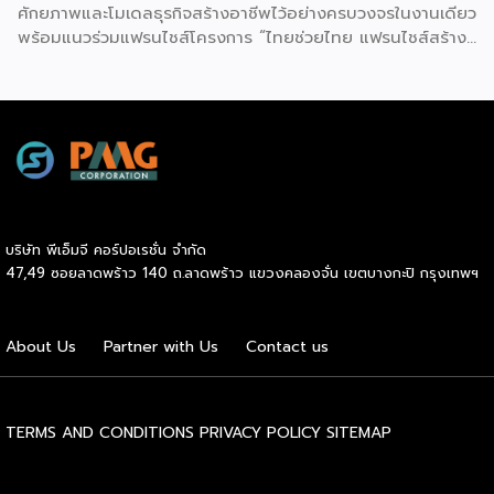
ศักยภาพและโมเดลธุรกิจสร้างอาชีพไว้อย่างครบวงจรในงานเดียว
พร้อมแนวร่วมแฟรนไชส์โครงการ “ไทยช่วยไทย แฟรนไชส์สร้าง
อาชีพ พลัส” ที่รัฐช่วยจ่ายค่าแฟรนไชส์ 50% มาเสริมทัพในงาน
รวมกว่า 250 บูธ บนพื้นที่ 15,000 ตารางเมตร หวังเป็นทาง
เลือกสร้างรายได้เพิ่มและพยุงเศรษฐกิจไทยให้ฟื้นตัว เสิร์ฟครบ
จบในงานด้วยสินเชื่อ และทำเลทองทั่วประเทศ พร้อมเสวนาให้
ความรู้โดยผู้ทรงคุณวุฒิคับคั่ง และกิจกรรมเจรจาจับคู่ธุรกิจทั้งใน
และต่างประเทศ งานจัดต่อเนื่องระหว่างวันที่ 6-9 สิงหาคมนี้ ที่
ฮอลล์ 6-8 อิมแพ็คเมืองทองธานี คาดเม็ดเงินสะพัดในงานราว
220 ล้านบาท นายพูนพงษ์ นัยนาภากรณ์ อธิบดีกรมพัฒนา
บริษัท พีเอ็มจี คอร์ปอเรชั่น จำกัด
ธุรกิจการค้า กระทรวงพาณิชย์ กล่าวว่า งาน ” Franchise Expo
47,49 ซอยลาดพร้าว 140 ถ.ลาดพร้าว แขวงคลองจั่น เขตบางกะปิ กรุงเทพฯ
Thailand & Thailand E-Commerce Selection Expo
(TESE 2026) เป็นเวทีแสดงธุรกิจแฟรนไชส์และโซลูชั่นส์แบบครบ
วงจร […]
About Us
Partner with Us
Contact us
TERMS AND CONDITIONS
PRIVACY POLICY
SITEMAP