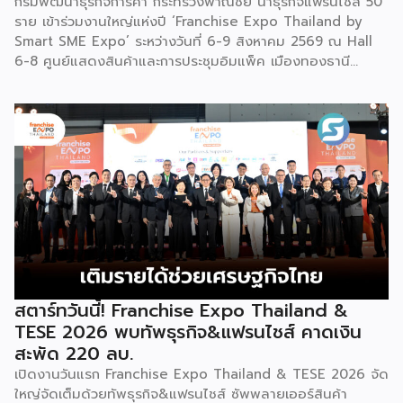
กรมพัฒนาธุรกิจการค้า กระทรวงพาณิชย์ นำธุรกิจแฟรนไชส์ 50
สวมเสื้อนอกสีขาวปักลายอันประณีต และสวมหมวกขนไก่ฟ้า
ราย เข้าร่วมงานใหญ่แห่งปี ‘Franchise Expo Thailand by
พร้อมบรรเลงลู่เซิงแบบ 6 ท่อ จุดที่ท้าทายที่สุดคือเสียงเพลงจะ
Smart SME Expo’ ระหว่างวันที่ 6-9 สิงหาคม 2569 ณ Hall
ต้องพลิ้วไหวอย่างต่อเนื่อง นักเต้นจึงต้องเป่าลู่เซิงอย่าง
6-8 ศูนย์แสดงสินค้าและการประชุมอิมแพ็ค เมืองทองธานี
สม่ำเสมอโดยไม่สะดุด แม้ในยามที่ต้องโลดโผนด้วยท่วงท่าที่ยาก
พร้อมจัดพิธีมอบรางวัล DBD Thailand Franchise Award
และซับซ้อนก็ตาม ในระหว่างการแสดง นักเต้นจะกลิ้งและหมุนตัว
2026 ให้แก่ผู้ประกอบธุรกิจแฟรนไชส์ที่อยู่ในการส่งเสริมสนับสนุน
ผ่านชามใส่น้ำที่วางเรียงเอาไว้ โดยต้องทรงตัวด้วยความแม่นยำ
ของกรมฯ นายพูนพงษ์ นัยนาภากรณ์ อธิบดีกรมพัฒนาธุรกิจ
อย่างน่าอัศจรรย์ พร้อมรังสรรค์ลีลาท่ารำอันตื่นตาตื่นใจ ไม่ว่าจะ
การค้า กระทรวงพาณิชย์ เปิดเผยภายหลังเป็นประธานเปิดงาน
เป็นท่านางแอ่นบิน พีระมิดมนุษย์ หรือท่ามังกรพลิกกาย การ
“งานแฟรนไชส์ เอ็กซ์โป ไทยแลนด์ บาย สมาร์ท เอสเอ็มอี เอ็กซ์
ผสานท่วงทำนอง การเคลื่อนไหว ลมหายใจ และพละกำลังเข้าด้วย
โป (Franchise Expo Thailand by Smart SME Expo)” ซึ่ง
กันอย่างสมบูรณ์แบบนี้เอง ที่หล่อหลอมให้เกิดเป็นสุนทรียศาสตร์
เป็นงานแสดงธุรกิจแฟรนไชส์ชั้นนำที่จัดขึ้นโดย บริษัท พีเอ็มจี
อันเป็นเอกลักษณ์ของศิลปะโบราณชนิดนี้ นับตั้งแต่คริสต์
คอร์ปอเรชัน จำกัด เพื่อยกระดับศักยภาพของผู้ประกอบการและ
ทศวรรษ 1990 เป็นต้นมา กุนซานจูได้รับการยอมรับอย่างกว้าง
เจ้าของธุรกิจที่ต้องการขยายกิจการผ่านระบบแฟรนไชส์ […]
ขวางทั้งในและต่างประเทศ […]
สตาร์ทวันนี้! Franchise Expo Thailand &
TESE 2026 พบทัพธุรกิจ&แฟรนไชส์ คาดเงิน
สะพัด 220 ลบ.
เปิดงานวันแรก Franchise Expo Thailand & TESE 2026 จัด
ใหญ่จัดเต็มด้วยทัพธุรกิจ&แฟรนไชส์ ซัพพลายเออร์สินค้า