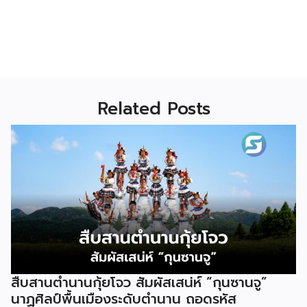
Related Posts
สืบสานตำนานกุ้ยโจว สัมผัสเสน่ห์ “กุนซานจู”
นาฏศิลป์พื้นเมืองระดับตำนาน ถอดรหัส