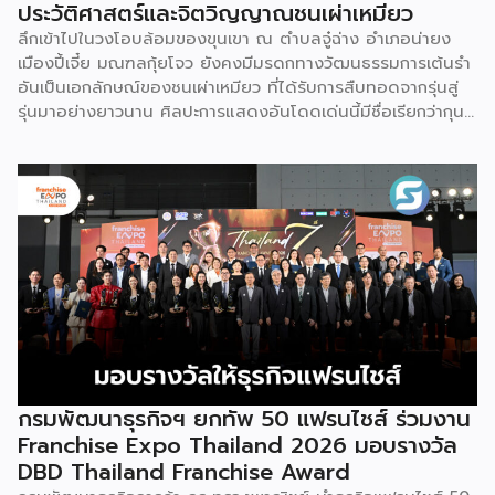
ประวัติศาสตร์และจิตวิญญาณชนเผ่าเหมียว
ลึกเข้าไปในวงโอบล้อมของขุนเขา ณ ตำบลจู๋ฉ่าง อำเภอน่ายง
เมืองปี้เจี๋ย มณฑลกุ้ยโจว ยังคงมีมรดกทางวัฒนธรรมการเต้นรำ
อันเป็นเอกลักษณ์ของชนเผ่าเหมียว ที่ได้รับการสืบทอดจากรุ่นสู่
รุ่นมาอย่างยาวนาน ศิลปะการแสดงอันโดดเด่นนี้มีชื่อเรียกว่ากุน
ซานจู (Gunshanzhu) หรือเจ้าของฉายา “ไข่มุกแห่งที่ราบสูงกุ้ย
โจว” ซึ่งทรงคุณค่าเป็นยิ่งกว่าการแสดง เพราะทำหน้าที่จดบันทึก
ประวัติศาสตร์การอพยพย้ายถิ่นฐาน สะท้อนภูมิปัญญาทาง
วัฒนธรรมอันรุ่มรวย และตอกย้ำจิตวิญญาณอันแข็งแกร่งของ
ชนเผ่าเหมียวไว้ได้อย่างงดงาม ตำนานเล่าว่า ยามอพยพย้าย
ถิ่นฐานในอดีตกาล เส้นทางของชาวเหมียวต้องเผชิญกับเทือกเขา
สูงชันและพงหนามรกร้าง เพื่อเปิดทางให้เพื่อนพ้องเดินทางผ่าน
พงไพร เหล่าผู้กล้าหาญจึงใช้ร่างกายของตนกลิ้งทับพงหนาม
อย่างไม่เกรงกลัวเพื่อถางทางให้คนในเผ่า ด้วยเหตุนี้ คนรุ่นหลังจึง
ได้จำลองท่วงท่าการกลิ้งตัวดังกล่าวมาต่อยอดและรังสรรค์เป็น
ระบำลู่เซิงอันเป็นเอกลักษณ์ เพื่อรำลึกถึงความกล้าหาญและหยาด
เหงื่อแรงกายของบรรพบุรุษ โดยทุกท่วงท่าการกลิ้งตัวคือการ
กรมพัฒนาธุรกิจฯ ยกทัพ 50 แฟรนไชส์ ร่วมงาน
คารวะต่อบรรพชน และทุกการกระโดดสะท้อนถึงจิตวิญญาณอัน
Franchise Expo Thailand 2026 มอบรางวัล
แรงกล้าของชนเผ่าเหมียว กุนซานจูถือเป็นหนึ่งในศิลปะการ
DBD Thailand Franchise Award
เต้นรำที่ปราบเซียนและท้าทายที่สุดของชนเผ่าเหมียว ผู้แสดงจะ