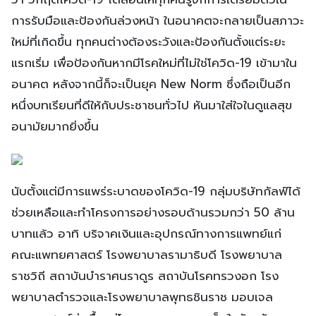
การรับมือและป้องกันล่วงหน้า ในอนาคตจะกลายเป็นสภาวะ
ใหม่ที่เกิดขึ้น ทุกคนต่างต้องระวังและป้องกันตั้งแต่ระยะ
แรกเริ่ม เพื่อป้องกันหากมีโรคใหม่ที่ไม่ใช่โควิด-19 เข้ามาใน
อนาคต หลังจากนี้ก็จะเป็นยุค New Norm ซึ่งถือเป็นอีก
หนึ่งบทเรียนที่ดีให้กับประชาชนทั่วไป หันมาใส่ใจในดูแลสุข
อนามัยมากยิ่งขึ้น
นับตั้งแต่มีการแพร่ระบาดของโควิด-19 กลุ่มบริษัทกัลฟ์ได้
ช่วยเหลือและทำโครงการอย่างรอบด้านรวมกว่า 50 ล้าน
บาทแล้ว อาทิ บริจาคเงินและอุปกรณ์ทางการแพทย์แก่
คณะแพทยศาสตร์ โรงพยาบาลรามาธิบดี โรงพยาบาล
ราชวิถี สถาบันบำราศนราดูร สถาบันโรคทรวงอก โรง
พยาบาลตำรวจและโรงพยาบาลพุทธชินราช มอบเจล