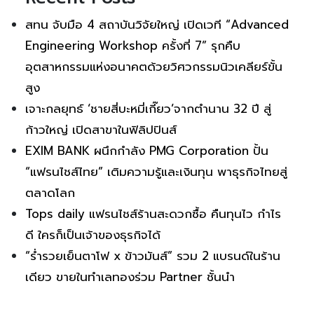
สทน จับมือ 4 สถาบันวิจัยใหญ่ เปิดเวที “Advanced
Engineering Workshop ครั้งที่ 7” รุกคืบ
อุตสาหกรรมแห่งอนาคตด้วยวิศวกรรมนิวเคลียร์ขั้น
สูง
เจาะกลยุทธ์ ‘ชายสี่บะหมี่เกี๊ยว’จากตำนาน 32 ปี สู่
ก้าวใหญ่ เปิดสาขาในฟิลิปปินส์
EXIM BANK ผนึกกำลัง PMG Corporation ปั้น
“แฟรนไชส์ไทย” เติมความรู้และเงินทุน พาธุรกิจไทยสู่
ตลาดโลก
Tops daily แฟรนไชส์ร้านสะดวกซื้อ คืนทุนไว กำไร
ดี ใครก็เป็นเจ้าของธุรกิจได้
“ร่ำรวยเย็นตาโฟ x ข้าวมันส์” รวม 2 แบรนด์ในร้าน
เดียว ขายในทำเลทองร่วม Partner ชั้นนำ