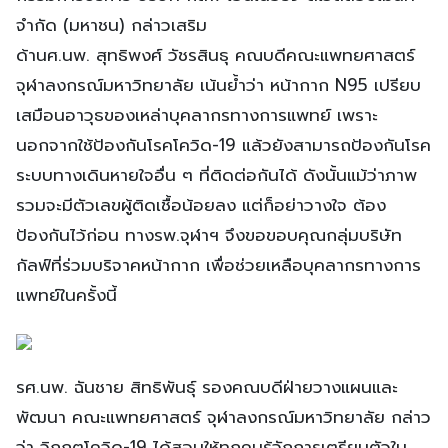
จำกัด (มหาชน) กล่าวเสริม
ด้านศ.นพ. สุทธิพงศ์ วัชรสินธุ คณบดีคณะแพทยศาสตร์
จุฬาลงกรณ์มหาวิทยาลัย เน้นย้ำว่า หน้ากาก N95 เปรียบ
เสมือนอาวุธของเหล่าบุคลากรทางการแพทย์ เพราะ
นอกจากใช้ป้องกันโรคโควิด-19 แล้วยังสามารถป้องกันโรค
ระบบทางเดินหายใจอื่น ๆ ที่ติดต่อกันได้ ดังนั้นแม้ว่าภาพ
รวมจะมีตัวเลขผู้ติดเชื้อน้อยลง แต่ก็อย่าวางใจ ต้อง
ป้องกันไว้ก่อน ทางรพ.จุฬาฯ จึงขอขอบคุณกลุ่มบริษัท
กัลฟ์ที่ร่วมบริจาคหน้ากาก เพื่อช่วยเหลือบุคลากรทางการ
แพทย์ในครั้งนี้
รศ.นพ. ฉันชาย สิทธิพันธุ์ รองคณบดีฝ่ายวางแผนและ
พัฒนา คณะแพทยศาสตร์ จุฬาลงกรณ์มหาวิทยาลัย กล่าว
ว่า วิกฤตโควิด-19 ได้สอนให้ทุกคนรู้จักการเตรียมตัวใน