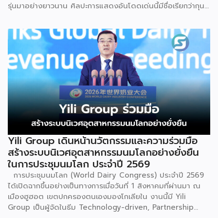
รุ่นมาอย่างยาวนาน ศิลปะการแสดงอันโดดเด่นนี้มีชื่อเรียกว่ากุน
ซานจู (Gunshanzhu) หรือเจ้าของฉายา “ไข่มุกแห่งที่ราบสูงกุ้ย
โจว” ซึ่งทรงคุณค่าเป็นยิ่งกว่าการแสดง เพราะทำหน้าที่จดบันทึก
ประวัติศาสตร์การอพยพย้ายถิ่นฐาน สะท้อนภูมิปัญญาทาง
วัฒนธรรมอันรุ่มรวย และตอกย้ำจิตวิญญาณอันแข็งแกร่งของ
ชนเผ่าเหมียวไว้ได้อย่างงดงาม ตำนานเล่าว่า ยามอพยพย้าย
ถิ่นฐานในอดีตกาล เส้นทางของชาวเหมียวต้องเผชิญกับเทือกเขา
สูงชันและพงหนามรกร้าง เพื่อเปิดทางให้เพื่อนพ้องเดินทางผ่าน
พงไพร เหล่าผู้กล้าหาญจึงใช้ร่างกายของตนกลิ้งทับพงหนาม
อย่างไม่เกรงกลัวเพื่อถางทางให้คนในเผ่า ด้วยเหตุนี้ คนรุ่นหลังจึง
ได้จำลองท่วงท่าการกลิ้งตัวดังกล่าวมาต่อยอดและรังสรรค์เป็น
ระบำลู่เซิงอันเป็นเอกลักษณ์ เพื่อรำลึกถึงความกล้าหาญและหยาด
เหงื่อแรงกายของบรรพบุรุษ โดยทุกท่วงท่าการกลิ้งตัวคือการ
Yili Group เดินหน้านวัตกรรมและความร่วมมือ
คารวะต่อบรรพชน และทุกการกระโดดสะท้อนถึงจิตวิญญาณอัน
สร้างระบบนิเวศอุตสาหกรรมนมโลกอย่างยั่งยืน
แรงกล้าของชนเผ่าเหมียว กุนซานจูถือเป็นหนึ่งในศิลปะการ
ในการประชุมนมโลก ประจำปี 2569
เต้นรำที่ปราบเซียนและท้าทายที่สุดของชนเผ่าเหมียว ผู้แสดงจะ
การประชุมนมโลก (World Dairy Congress) ประจำปี 2569
สวมเสื้อนอกสีขาวปักลายอันประณีต และสวมหมวกขนไก่ฟ้า
ได้เปิดฉากขึ้นอย่างเป็นทางการเมื่อวันที่ 1 สิงหาคมที่ผ่านมา ณ
พร้อมบรรเลงลู่เซิงแบบ 6 ท่อ จุดที่ท้าทายที่สุดคือเสียงเพลงจะ
เมืองฮูฮอต เขตปกครองตนเองมองโกเลียใน งานนี้มี Yili
ต้องพลิ้วไหวอย่างต่อเนื่อง นักเต้นจึงต้องเป่าลู่เซิงอย่าง
Group เป็นผู้จัดในธีม Technology-driven, Partnership
สม่ำเสมอโดยไม่สะดุด แม้ในยามที่ต้องโลดโผนด้วยท่วงท่าที่ยาก
Oriented, Co-building a Sustainable Global Dairy