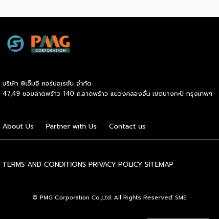
และซับซ้อนก็ตาม ในระหว่างการแสดง นักเต้นจะกลิ้งและหมุนตัว
Ecosystem (ขับเคลื่อนด้วยเทคโนโลยี มุ่งกระชับความร่วมมือ
ผ่านชามใส่น้ำที่วางเรียงเอาไว้ โดยต้องทรงตัวด้วยความแม่นยำ
สร้างระบบนิเวศอุตสาหกรรมนมโลกอย่างยั่งยืน) ถือเป็นเวทีระดับ
อย่างน่าอัศจรรย์ พร้อมรังสรรค์ลีลาท่ารำอันตื่นตาตื่นใจ ไม่ว่าจะ
โลกที่รวบรวมผู้นำจากสมาคมการค้านานาชาติ นักวิชาการ และผู้
เป็นท่านางแอ่นบิน พีระมิดมนุษย์ หรือท่ามังกรพลิกกาย การ
บริหารระดับสูงตลอดห่วงโซ่คุณค่าของอุตสาหกรรมนมทั่วโลก
ผสานท่วงทำนอง การเคลื่อนไหว ลมหายใจ และพละกำลังเข้าด้วย
ฮูฮอตขึ้นแท่นเมืองหลวงแห่งอุตสาหกรรมนมโลกอย่างเป็น
กันอย่างสมบูรณ์แบบนี้เอง ที่หล่อหลอมให้เกิดเป็นสุนทรียศาสตร์
ทางการ ในพิธีเปิดการประชุม สหพันธ์วิทยาศาสตร์และ
อันเป็นเอกลักษณ์ของศิลปะโบราณชนิดนี้ นับตั้งแต่คริสต์
เทคโนโลยีการอาหารนานาชาติ (IUFoST) ได้มอบป้ายประกาศ
ทศวรรษ 1990 เป็นต้นมา กุนซานจูได้รับการยอมรับอย่างกว้าง
บริษัท พีเอ็มจี คอร์ปอเรชั่น จำกัด
เกียรติคุณและรางวัลที่ระลึก เพื่อรับรองให้เมืองฮูฮอตดำรง
ขวางทั้งในและต่างประเทศ […]
47,49 ซอยลาดพร้าว 140 ถ.ลาดพร้าว แขวงคลองจั่น เขตบางกะปิ กรุงเทพฯ
ตำแหน่ง World Dairy Capital หรือเมืองหลวงแห่ง
อุตสาหกรรมนมโลก อย่างเป็นทางการ ดร.ภาวิณี ชินะโชติ
ประธานบริหาร IUFoST กล่าวในพิธีเปิดว่า การมอบตำแหน่งดัง
About Us
Partner with Us
Contact us
กล่าวถือเป็นสัญญาณแห่งความสำเร็จที่สะท้อนความมุ่งมั่นทุ่มเท
ของเมืองฮูฮอตในการยกระดับอุตสาหกรรมนม พร้อมกล่าวเสริม
ว่า รางวัลอันทรงเกียรตินี้ยังมุ่งหวังให้เป็นแรงขับเคลื่อนแก่
องค์กรระดับแถวหน้าอย่าง Yili Group […]
TERMS AND CONDITIONS
PRIVACY POLICY
SITEMAP
© PMG Corporation Co.,Ltd. All Rights Reserved. SME