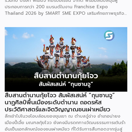
ร่วมกับ บริษัท พีเอ็มจี คอร์ปอเรชั่น จำกัด พร้อมสนับสนุนผู้
ประกอบการกว่า 200 แบรนด์ในงาน Franchise Expo
Thailand 2026 by SMART SME EXPO เสริมศักยภาพธุรกิจ
แฟรนไชส์ไทยด้วย “ความรู้” และ “เงินทุน” ทั้งด้านการ
บริหารธุรกิจ การวางแผนการเงิน และการบริหารความเสี่ยง
เตรียมความพร้อมสำหรับการขยายตลาดสู่ต่างประเทศ โดยการ
จัดงานครั้งนี้คาดว่าจะสร้างมูลค่าทางเศรษฐกิจราว 220 ล้านบาท
แฟรนไชส์ไม่ใช่เพียงโมเดลธุรกิจ แต่คือ โอกาสในการต่อยอด
แบรนด์ไทยให้ก้าวสู่ตลาดใหม่ EXIM BANK จึงผนึกกำลัง
พันธมิตร สนับสนุนผู้ประกอบการไทยให้พร้อม ขยายธุรกิจ สร้าง
แบรนด์ และเปิดตลาดต่างประเทศ EXIM BANK พร้อมร่วมเดิน
ทางสู่การเปิดตลาดใหม่ เพื่อพา “แฟรนไชส์ไทย” เติบโตไกลใน
ตลาดโลก ด้วยบทบาท Export Co-pilot ที่พร้อมเคียงข้าง
ธุรกิจไทยในทุกเส้นทาง
สืบสานตำนานกุ้ยโจว สัมผัสเสน่ห์ “กุนซานจู”
นาฏศิลป์พื้นเมืองระดับตำนาน ถอดรหัส
ประวัติศาสตร์และจิตวิญญาณชนเผ่าเหมียว
ลึกเข้าไปในวงโอบล้อมของขุนเขา ณ ตำบลจู๋ฉ่าง อำเภอน่ายง
เมืองปี้เจี๋ย มณฑลกุ้ยโจว ยังคงมีมรดกทางวัฒนธรรมการเต้นรำ
อันเป็นเอกลักษณ์ของชนเผ่าเหมียว ที่ได้รับการสืบทอดจากรุ่นสู่