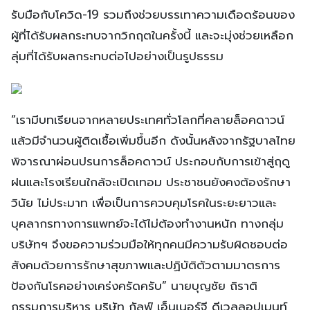
รับมือกับโควิด-19 รวมถึงช่วยบรรเทาความเดือดร้อนของ
ผู้ที่ได้รับผลกระทบจากวิกฤตในครั้งนี้ และจะมุ่งช่วยเหลือก
ลุ่มที่ได้รับผลกระทบต่อไปอย่างเป็นรูปธรรม
“เรามีบทเรียนจากหลายประเทศทั่วโลกที่คลายล็อคดาวน์
แล้วมีจำนวนผู้ติดเชื้อเพิ่มขึ้นอีก ดังนั้นหลังจากรัฐบาลไทย
พิจารณาผ่อนปรนการล็อคดาวน์ ประกอบกับการเข้าสู่ฤดู
ฝนและโรงเรียนใกล้จะเปิดเทอม ประชาชนยังคงต้องรักษา
วินัย ไม่ประมาท เพื่อเป็นการควบคุมโรคในระยะยาวและ
บุคลากรทางการแพทย์จะได้ไม่ต้องทำงานหนัก ทางกลุ่ม
บริษัทฯ จึงขอความร่วมมือให้ทุกคนมีความรับผิดชอบต่อ
สังคมด้วยการรักษาสุขภาพและปฏิบัติตัวตามมาตรการ
ป้องกันโรคอย่างเคร่งครัดครับ” นายบุญชัย ถิราติ
กรรมการบริหาร บริษัท กัลฟ์ เอ็นเนอร์จี ดีเวลลอปเมนท์