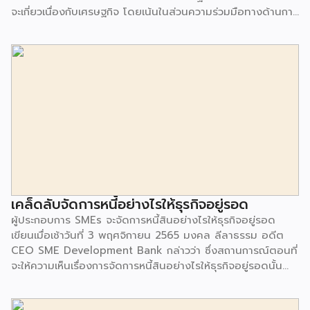
จะเกี่ยวเนื่องกับเศรษฐกิจ โดยเน้นในส่วนความร่วมมือทางด้านการ
ค้า-การลงทุน โดยจะมีการอำนวยความสะดวกให้สมาชิกที่มีแนว
นโยบายแตกต่างกัน.• จาก 21 เขตเศรษฐกิจ มีประชากรรวมกัน
มากกว่า 2,800 ล้านคน โดยมี GDP (ผลิตภัณฑ์มวลรวมใน
ประเทศ) รวมกันคิดเป็น 60% ของ GDP โลก และมีสัดส่วนการ
ค้าต่อโลกอยู่ที่ 47.4%.สำหรับการประชุม APEC ในครั้งนี้ “ไทย”
เป็น “เจ้าภาพ” จัดการประชุม โดยมีแนวคิดหลักว่า “เปิดกว้าง
สร้างสัมพันธ์ เชื่อมโยงกัน สู่สมดุล” หรือ Open. Connect.
Balance. มีสัญลักษณ์ คือ “ชะลอม”.• Open (สีฟ้า) : เปิดกว้าง
สร้างสัมพันธ์ต่อทุกโอกาส สร้างโอกาสการค้า-การลงทุนในทุกมิติ
รวมถึงวางแผนเศรษฐกิจในอนาคตจากบทเรียน […]
เคล็ดลับจัดการหนี้อย่างไรให้ธุรกิจอยู่รอด
ผู้ประกอบการ SMEs จะจัดการหนี้สินอย่างไรให้ธุรกิจอยู่รอด
เขียนเมื่อเช้าวันที่ 3 พฤศจิกายน 2565 มงคล ลีลาธรรม อดีต
CEO SME Development Bank กล่าวว่า ซึ่งสถานการณ์ตอนที่
จะให้ความเห็นเรื่องการจัดการหนี้สินอย่างไรให้ธุรกิจอยู่รอดนั้น
อยู่ท่ามกลางสถานการณ์ที่ธนาคารกลางสหรัฐอเมริกา ประกาศขึ้น
ดอกเบี้ยเป็นครั้งที่ 4 ติดต่อกัน โดยปรับขึ้นอีก 0.75 % เพื่อ