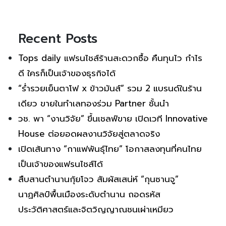
Recent Posts
Tops daily แฟรนไชส์ร้านสะดวกซื้อ คืนทุนไว กำไร
ดี ใครก็เป็นเจ้าของธุรกิจได้
“ร่ำรวยเย็นตาโฟ x ข้าวมันส์” รวม 2 แบรนด์ในร้าน
เดียว ขายในทำเลทองร่วม Partner ชั้นนำ
วช. พา “งานวิจัย” ขึ้นเชลฟ์ขาย เปิดเวที Innovative
House ต่อยอดผลงานวิจัยสู่ตลาดจริง
เปิดเส้นทาง “กาแฟพันธุ์ไทย” โอกาสลงทุนที่คนไทย
เป็นเจ้าของแฟรนไชส์ได้
สืบสานตำนานกุ้ยโจว สัมผัสเสน่ห์ “กุนซานจู”
นาฏศิลป์พื้นเมืองระดับตำนาน ถอดรหัส
ประวัติศาสตร์และจิตวิญญาณชนเผ่าเหมียว