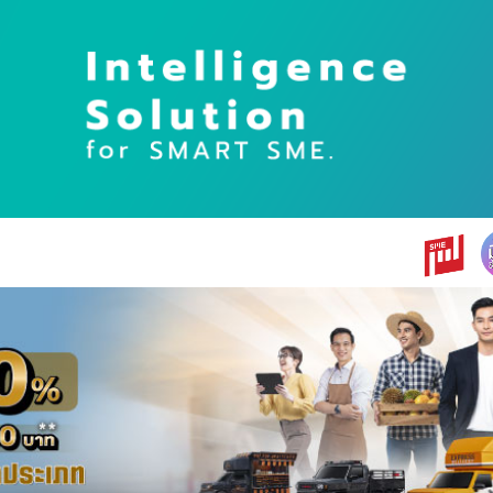
earch
r: