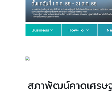
Business
How-To
N
สภาพัฒน์คาดเศรษฐก