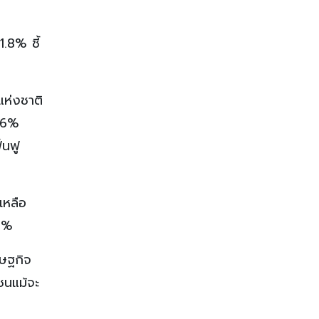
.8% ชี้
ห่งชาติ
5-6%
้นฟู
เหลือ
.5%
รษฐกิจ
ชนแม้จะ