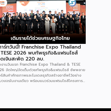
าร์ทวันนี้! Franchise Expo Thailand
 TESE 2026 พบทัพธุรกิจ&แฟรนไชส์
ดเงินสะพัด 220 ลบ.
ิดงานวันแรก Franchise Expo Thailand & TESE
26 จัดใหญ่จัดเต็มด้วยทัพธุรกิจ&แฟรนไชส์ ซัพพลาย
อร์สินค้าศักยภาพและโมเดลธุรกิจสร้างอาชีพไว้อย่าง
บวงจรในงานเดียว พร้อมแนวร่วมแฟรนไชส์โครงการ
ทยช่วยไทย แฟรนไชส์สร้างอาชีพ พลัส” ที่รัฐช่วยจ่าย
าแฟรนไชส์ 50% มาเสริมทัพในงาน รวมกว่า 250 บูธ
พื้นที่ 15,000 ตารางเมตร หวังเป็นทางเลือกสร้าง
ยได้เพิ่มและพยุงเศรษฐกิจไทยให้ฟื้นตัว เสิร์ฟครบจบ
งานด้วยสินเชื่อ และทำเลทองทั่วประเทศ พร้อมเสวนา