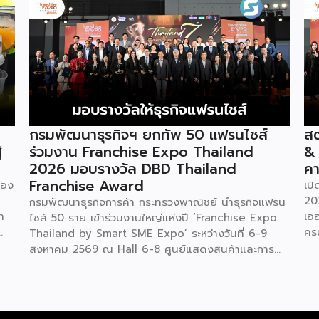
กรมพัฒนาธุรกิจฯ ยกทัพ 50 แฟรนไชส์
สต
่
ร่วมงาน Franchise Expo Thailand
&
2026 มอบรางวัล DBD Thailand
คา
Franchise Award
ของ
เป
20
กรมพัฒนาธุรกิจการค้า กระทรวงพาณิชย์ นำธุรกิจแฟรน
ำ
เอ
ไชส์ 50 ราย เข้าร่วมงานใหญ่แห่งปี ‘Franchise Expo
คร
Thailand by Smart SME Expo’ ระหว่างวันที่ 6-9
“ไ
สิงหาคม 2569 ณ Hall 6-8 ศูนย์แสดงสินค้าและการ
ทุน
ค่
ประชุมอิมแพ็ค เมืองทองธานี พร้อมจัดพิธีมอบรางวัล
บน
DBD Thailand Franchise Award 2026 ให้แก่ผู้ประ
ัย
รา
กอบธุรกิจแฟรนไชส์ที่อยู่ในการส่งเสริมสนับสนุนของก
ย
ใน
รมฯ นายพูนพงษ์ นัยนาภากรณ์ อธิบดีกรมพัฒนา