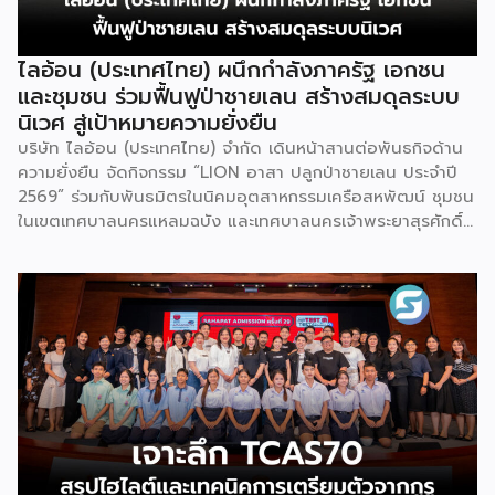
ตำแหน่ง World Dairy Capital หรือเมืองหลวงแห่ง
อุตสาหกรรมนมโลก อย่างเป็นทางการ ดร.ภาวิณี ชินะโชติ
ประธานบริหาร IUFoST กล่าวในพิธีเปิดว่า การมอบตำแหน่งดัง
ไลอ้อน (ประเทศไทย) ผนึกกำลังภาครัฐ เอกชน
กล่าวถือเป็นสัญญาณแห่งความสำเร็จที่สะท้อนความมุ่งมั่นทุ่มเท
และชุมชน ร่วมฟื้นฟูป่าชายเลน สร้างสมดุลระบบ
ของเมืองฮูฮอตในการยกระดับอุตสาหกรรมนม พร้อมกล่าวเสริม
นิเวศ สู่เป้าหมายความยั่งยืน
ว่า รางวัลอันทรงเกียรตินี้ยังมุ่งหวังให้เป็นแรงขับเคลื่อนแก่
บริษัท ไลอ้อน (ประเทศไทย) จำกัด เดินหน้าสานต่อพันธกิจด้าน
องค์กรระดับแถวหน้าอย่าง Yili Group […]
ความยั่งยืน จัดกิจกรรม “LION อาสา ปลูกป่าชายเลน ประจำปี
2569” ร่วมกับพันธมิตรในนิคมอุตสาหกรรมเครือสหพัฒน์ ชุมชน
ในเขตเทศบาลนครแหลมฉบัง และเทศบาลนครเจ้าพระยาสุรศักดิ์
ณ ป่าชายเลนชุมชนบ้านแหลมฉบัง จังหวัดชลบุรี เพื่อร่วมฟื้นฟู
ระบบนิเวศชายฝั่งทะเล เพิ่มพื้นที่สีเขียว และส่งเสริมการมีส่วนร่วม
ของทุกภาคส่วนในการอนุรักษ์ทรัพยากรธรรมชาติอย่างยั่งยืน
กิจกรรมครั้งนี้ได้รับเกียรติจาก นายสันติ ศิริตันหยง รองนายก
เทศมนตรีนครแหลมฉบัง เป็นประธานในพิธีเปิด พร้อมด้วยผู้
บริหารและพนักงานจิตอาสาของบริษัท ไลอ้อน (ประเทศไทย)
จำกัด ผู้แทนบริษัทพันธมิตรในนิคมอุตสาหกรรมเครือสหพัฒน์
หน่วยงานภาครัฐ และตัวแทนชุมชน ร่วมกันปลูกต้นโกงกางและ
พันธุ์ไม้ป่าชายเลน ภายใต้แนวคิด “รวมพลังคนรักษ์โลก ปลูกป่า
ชายเลนให้โลกได้หายใจ” เพื่อฟื้นฟูความอุดมสมบูรณ์ของระบบ
นิเวศชายฝั่ง ซึ่งเป็นแหล่งอนุบาลสัตว์น้ำที่สำคัญ ช่วยป้องกันการ