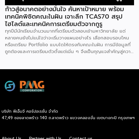
กัดเซาะชายฝั่ง และเพิ่มศักยภาพในการดูดซับก๊าซ
ก้าวสู่อนาคตอย่างมั่นใจ ค้นหาเป้าหมาย พร้อม
คาร์บอนไดออกไซด์ อันเป็นส่วนหนึ่งของการบรรเทาผลกระทบ
เทคนิคพิชิตคณะในฝัน เจาะลึก TCAS70 สรุป
จากการเปลี่ยนแปลงสภาพภูมิอากาศ สอดคล้องกับเป้าหมายการ
ไฮไลต์และเทคนิคการเตรียมตัวจากกูรู
พัฒนาที่ยั่งยืน (Sustainable Development Goals: SDGs)
ทุกปีมีนักเรียนจำนวนมากที่เตรียมตัวสอบเข้ามหาวิทยาลัย แต่
ขององค์การสหประชาชาติ บริษัท ไลอ้อน (ประเทศไทย) จำกัด
หลายคนยังไม่แน่ใจว่าจะเริ่มวางแผนอย่างไร เลือกสอบรอบไหน
เชื่อมั่นว่าการดำเนินธุรกิจที่ยั่งยืนต้องเติบโตควบคู่กับการดูแล
หรือเตรียม Portfolio แบบใดให้ตรงกับคณะในฝัน การมีข้อมูลที่
สังคมและสิ่งแวดล้อม จึงจัดกิจกรรม LION อาสา […]
ถูกต้องและการเตรียมตัวตั้งแต่เนิ่น ๆ จึงเป็นกุญแจสำคัญสู่ความ
สำเร็จ โครงการ Sahapat Admission มหกรรมติวฟรีระดับ
ประเทศ ครั้งที่ 29 ที่จัดโดยบริษัท สหพัฒนพิบูล จำกัด (มหาชน)
หรือ SPC โดยผลิตภัณฑ์มาม่า บิสชิน มองต์เฟลอ ริชเชส และ
มูลนิธิ ดร.เทียม โชควัฒนา จึงเดินหน้าจัดกิจกรรมเตรียมความ
พร้อมให้น้อง ๆ #DEK70 ผ่านการอัปเดตข้อมูลระบบ TCAS70
และเทคนิคการเตรียมตัวจากติวเตอร์ชั้นนำของประเทศ “พี่น็อต
SmartMathPro-พี่เฟรนด์ OnDemand-พี่อะตอม เด็กโชว์
พอร์ต” มาร่วมกันถ่ายทอดประสบการณ์และแนวทางพิชิตคณะใน
บริษัท พีเอ็มจี คอร์ปอเรชั่น จำกัด
ฝันอย่างเข้มข้น เรื่องสำคัญที่ #DEK70 ต้องรู้ ก่อนลงสนาม
47,49 ซอยลาดพร้าว 140 ถ.ลาดพร้าว แขวงคลองจั่น เขตบางกะปิ กรุงเทพฯ
สอบ TCAS70 หนึ่งในไฮไลต์สำคัญของงาน คือการอัปเดต
ข้อมูลล่าสุดของระบบ TCAS70 ที่ #DEK70 ควรรู้ เพื่อให้
สามารถวางแผนการสอบได้อย่างถูกต้องตั้งแต่เริ่มต้น โดยพี่
About Us
Partner with Us
Contact us