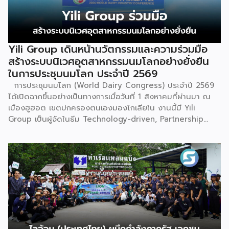
Yili Group เดินหน้านวัตกรรมและความร่วมมือ
สร้างระบบนิเวศอุตสาหกรรมนมโลกอย่างยั่งยืน
ในการประชุมนมโลก ประจำปี 2569
การประชุมนมโลก (World Dairy Congress) ประจำปี 2569
ได้เปิดฉากขึ้นอย่างเป็นทางการเมื่อวันที่ 1 สิงหาคมที่ผ่านมา ณ
เมืองฮูฮอต เขตปกครองตนเองมองโกเลียใน งานนี้มี Yili
Group เป็นผู้จัดในธีม Technology-driven, Partnership
Oriented, Co-building a Sustainable Global Dairy
Ecosystem (ขับเคลื่อนด้วยเทคโนโลยี มุ่งกระชับความร่วมมือ
สร้างระบบนิเวศอุตสาหกรรมนมโลกอย่างยั่งยืน) ถือเป็นเวทีระดับ
โลกที่รวบรวมผู้นำจากสมาคมการค้านานาชาติ นักวิชาการ และผู้
บริหารระดับสูงตลอดห่วงโซ่คุณค่าของอุตสาหกรรมนมทั่วโลก
ฮูฮอตขึ้นแท่นเมืองหลวงแห่งอุตสาหกรรมนมโลกอย่างเป็น
ทางการ ในพิธีเปิดการประชุม สหพันธ์วิทยาศาสตร์และ
เทคโนโลยีการอาหารนานาชาติ (IUFoST) ได้มอบป้ายประกาศ
เกียรติคุณและรางวัลที่ระลึก เพื่อรับรองให้เมืองฮูฮอตดำรง