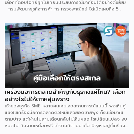
เลือกที่ตอบโจทย์ผู้ที่ไม่เคยมีประสบการณ์มาก่อนได้อย่างดีเยี่ยม
กรมพัฒนาธุรกิจการค้า กระทรวงพาณิชย์ ได้เปิดเผยถึง 5
เหตุผลสำคัญที่ชี้ให้เห็นว่า ทำไมระบบแฟรนไชส์จึงเป็นทางเลือก
การลงทุนที่น่าสนใจและช่วยลดอุปสรรคสำหรับผู้เริ่มต้นได้อย่างมี
ประสิทธิภาพ เหตุผลประการแรกคือ การมีโมเดลธุรกิจที่ชัดเจน
และพร้อมนำไปใช้ทันที ซึ่งถือเป็นการลดความเสี่ยงด้านการลงทุน
ได้อย่างดีที่สุด เนื่องจากผู้ลงทุนไม่จำเป็นต้องเสียเวลาลองผิด
ลองถูกเอง ระบบแฟรนไชส์ถูกออกแบบและผ่านการพิสูจน์ความ
สำเร็จมาแล้วโดยเจ้าของแบรนด์ ซึ่งมีการจัดเตรียมอุปกรณ์
โครงสร้างร้านตามมาตรฐาน พร้อมคู่มือการปฏิบัติงานที่ชัดเจน
อีกทั้งยังมีทีมงานคอยช่วยสอนงานทั้งภาคทฤษฎีและปฏิบัติก่อน
เปิดร้านจริง ทำให้ผู้ซื้อแฟรนไชส์สามารถควบคุมคุณภาพของ
สินค้าและบริการให้เป็นไปตามมาตรฐานได้อย่างง่ายดาย เหตุผล
ประการต่อมาคือ แบรนด์มีชื่อเสียงและมีฐานลูกค้าที่แข็งแกร่งอยู่
เครื่องมือการตลาดสำคัญกับธุรกิจแค่ไหน? เลือก
แล้ว การซื้อแฟรนไชส์ทำให้ผู้ลงทุนได้ครอบครองแบรนด์ที่เป็นที่
อย่างไรไม่ให้ตกหลุ่มพราง
รู้จักในตลาด ส่งผลให้มีกลุ่มลูกค้าพร้อมอุดหนุนตั้งแต่วันแรกที่
เจ้าของธุรกิจ SME หลายคนเคยเจอสถานการณ์แบบนี้ พอเห็นคู่
เปิดทำการ นอกจากนี้ เจ้าของแบรนด์ยังทำการตลาด
แข่งใช้เครื่องมือการตลาดตัวใหม่แล้วยอดขายพุ่ง ก็รีบซื้อมาใช้
ประชาสัมพันธ์ และสร้างการรับรู้แบรนด์อย่างต่อเนื่อง ซึ่งช่วยให้
ตามบ้าง แต่ผ่านไปสามเดือนกลับไม่เห็นผลอะไรเปลี่ยนแปลง งบ
ผู้ลงทุนประหยัดงบประมาณด้านการตลาดและสร้างความเชื่อมั่น
หมดไป ทีมงานเหนื่อยฟรี คำถามที่ตามมาคือ ปัญหาอยู่ที่เครื่อง
ให้กับผู้บริโภคได้อย่างรวดเร็ว ประการที่สามคือ การมีที่ปรึกษา
มือ หรืออยู่ที่วิธีใช้กันแน่ คำตอบคือ “ทั้งสองอย่าง” และนี่คือ
คอยดูแลตลอดการทำธุรกิจ สำหรับผู้ที่ไม่เคยทำธุรกิจมาก่อน