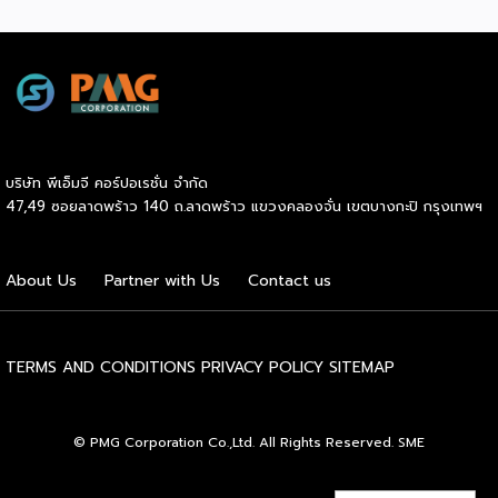
สิ่งที่ SME ไทยควรทำความเข้าใจให้ชัดก่อนควักเงินซื้อเครื่องมือ
ความกังวลในการแก้ปัญหาบริหารจัดการมักเป็นเรื่องใหญ่ แต่ใน
ตัวต่อไป ภาพรวมตลาดโฆษณาดิจิทัลไทยกำลังเปลี่ยนเร็ว
ระบบแฟรนไชส์ เจ้าของแบรนด์จะทำหน้าที่เป็นพี่เลี้ยงและที่ปรึกษา
รายงาน Thailand Digital Advertising ของ KANTAR และ
ทางธุรกิจอย่างใกล้ชิดตลอดระยะเวลาสัญญา คอยให้คำแนะนำ
DAAT ชี้ว่าผู้เชี่ยวชาญแนะนำให้ธุรกิจจัดสรรงบประมาณราว 30%
และร่วมแก้ปัญหาต่างๆ ทำให้ผู้ลงทุนมั่นใจได้ว่าจะไม่ได้เดินอยู่บน
ไว้สำหรับการสร้างแบรนด์ (Brand Building) ในระยะยาว แทนที่
เส้นทางธุรกิจเพียงลำพัง เหตุผลประการที่สี่คือ โอกาสเติบโต
จะทุ่มทุกบาททุกสตางค์ไปกับแคมเปญเน้นยอดขายระยะสั้นเพียง
และระยะเวลาคืนทุนที่รวดเร็ว เนื่องจากเจ้าของแบรนด์จะช่วยดูแล
อย่างเดียว เพราะในภาวะเศรษฐกิจที่ไม่แน่นอน แบรนด์ที่อยู่ใน
ให้คำปรึกษาด้านการบริหารการเงิน การประมาณการรายรับ-ราย
บริษัท พีเอ็มจี คอร์ปอเรชั่น จำกัด
Top of Mind ของผู้บริโภคจะเป็นฝ่ายได้เปรียบเมื่อสถานการณ์
จ่าย ตลอดจนการจัดการสต๊อกสินค้าอย่างเป็นระบบ ช่วยให้ระบบ
47,49 ซอยลาดพร้าว 140 ถ.ลาดพร้าว แขวงคลองจั่น เขตบางกะปิ กรุงเทพฯ
กลับมาคึกคักอีกครั้ง นี่คือจุดที่เครื่องมือการตลาดเข้ามามี
การเงินของร้านมีสภาพคล่องที่ดี เพิ่มโอกาสในการคืนทุนได้เร็ว
บทบาท มันคือ “ตัวช่วยขยายผล” ของกลยุทธ์ที่ธุรกิจวางไว้ ไม่ว่า
ขึ้น และเปิดโอกาสให้ผู้ประกอบการสามารถขยายสาขาเพื่อเติบโต
จะเป็นการเก็บข้อมูลลูกค้า การวัดผล ROI หรือการทำ Ad
ในแวดวงธุรกิจต่อไปได้ไม่ยาก และเหตุผลประการสุดท้ายคือ
About Us
Partner with Us
Contact us
Optimization ด้วย AI แต่ต้องย้ำว่าเครื่องมือทำหน้าที่ “รับใช้
การเข้าถึงแหล่งเงินทุนได้ง่ายกว่าธุรกิจทั่วไป สถาบันการเงินส่วน
กลยุทธ์” […]
ใหญ่ให้ความไว้วางใจและอนุมัติสินเชื่อแก่ผู้ขอซื้อแฟรนไชส์ที่เป็น
แบรนด์มาตรฐานมีชื่อเสียง […]
TERMS AND CONDITIONS
PRIVACY POLICY
SITEMAP
© PMG Corporation Co.,Ltd. All Rights Reserved. SME