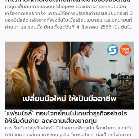
ถ้าคุณเป็นคนขายของบน Shopee ช่วงนี้อาจต้องกลับไปเปิด
เครื่องคิดเลขอีกครั้ง เพราะนี่คือการปรับขึ้นค่าธรรมเนียมครั้งที่ 3
ของปีนี้แล้ว หลังจากที่เพิ่งขึ้นไปเมื่อเดือนเมษายน และมิถุนายนที่
ผ่านมา และรอบนี้จะมีผลตั้งแต่วันที่ 4 สิงหาคม 2569 เป็นต้นไป
สำหรับการปรับค่าธรรมเนียมการขาย จะแบ่งตามประเภทร้าน
เช่น ร้านที่เป็นแบรนด์ขนาดใหญ่ จะมีเรตสูงสุด 19.26% ในหมวด
แฟชั่น และ FMCG, ร้าน Non-Mall ทั่วไป สูงสุด 17.12% เป็นต้น
โดยตัวเลขเหล่านี้รวม VAT 7% แล้ว และยังไม่นับค่าธรรมเนียม
อื่นที่เก็บซ้อนอยู่ เช่น ค่าธรรมเนียมการชำระเงิน (เริ่มต้น 3.21%)
และค่าธรรมเนียมโครงสร้างพื้นฐาน 1.07 บาทต่อออร์เดอร์
(สำหรับร้านที่มียอดขายเกิน 100 ออร์เดอร์ต่อเดือน) ลอง
คำนวณดู หากเป็นร้าน Non-Mall ขายเสื้อยืดตัวละ 100 บาท ค่า
ส่ง 25 บาท เมื่อหักค่าธรรมเนียมการขาย […]
‘แฟรนไชส์’ ตอบโจทย์คนไม่เคยทำธุรกิจอย่างไร
ให้เริ่มต้นง่าย-ลดความเสี่ยงขาดทุน
การเริ่มต้นทำธุรกิจสำหรับมือใหม่อาจฟังดูเป็นเรื่องท้าทายและเต็ม
ไปด้วยความเสี่ยง แต่ระบบธุรกิจ “แฟรนไชส์” ถือเป็นหนึ่งในทาง