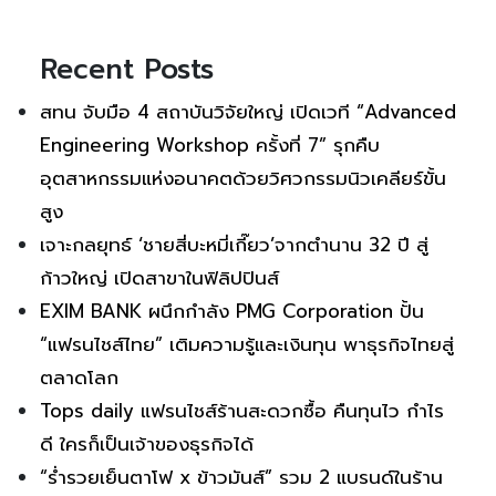
Recent Posts
สทน จับมือ 4 สถาบันวิจัยใหญ่ เปิดเวที “Advanced
Engineering Workshop ครั้งที่ 7” รุกคืบ
อุตสาหกรรมแห่งอนาคตด้วยวิศวกรรมนิวเคลียร์ขั้น
สูง
เจาะกลยุทธ์ ‘ชายสี่บะหมี่เกี๊ยว’จากตำนาน 32 ปี สู่
ก้าวใหญ่ เปิดสาขาในฟิลิปปินส์
EXIM BANK ผนึกกำลัง PMG Corporation ปั้น
“แฟรนไชส์ไทย” เติมความรู้และเงินทุน พาธุรกิจไทยสู่
ตลาดโลก
Tops daily แฟรนไชส์ร้านสะดวกซื้อ คืนทุนไว กำไร
ดี ใครก็เป็นเจ้าของธุรกิจได้
“ร่ำรวยเย็นตาโฟ x ข้าวมันส์” รวม 2 แบรนด์ในร้าน