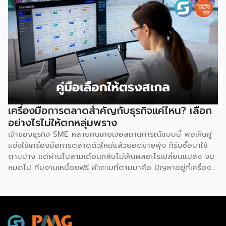
ประสิทธิภาพ เหตุผลประการแรกคือ การมีโมเดลธุรกิจที่ชัดเจน
และพร้อมนำไปใช้ทันที ซึ่งถือเป็นการลดความเสี่ยงด้านการลงทุน
ได้อย่างดีที่สุด เนื่องจากผู้ลงทุนไม่จำเป็นต้องเสียเวลาลองผิด
ลองถูกเอง ระบบแฟรนไชส์ถูกออกแบบและผ่านการพิสูจน์ความ
สำเร็จมาแล้วโดยเจ้าของแบรนด์ ซึ่งมีการจัดเตรียมอุปกรณ์
โครงสร้างร้านตามมาตรฐาน พร้อมคู่มือการปฏิบัติงานที่ชัดเจน
อีกทั้งยังมีทีมงานคอยช่วยสอนงานทั้งภาคทฤษฎีและปฏิบัติก่อน
เปิดร้านจริง ทำให้ผู้ซื้อแฟรนไชส์สามารถควบคุมคุณภาพของ
สินค้าและบริการให้เป็นไปตามมาตรฐานได้อย่างง่ายดาย เหตุผล
ประการต่อมาคือ แบรนด์มีชื่อเสียงและมีฐานลูกค้าที่แข็งแกร่งอยู่
เครื่องมือการตลาดสำคัญกับธุรกิจแค่ไหน? เลือก
แล้ว การซื้อแฟรนไชส์ทำให้ผู้ลงทุนได้ครอบครองแบรนด์ที่เป็นที่
อย่างไรไม่ให้ตกหลุ่มพราง
รู้จักในตลาด ส่งผลให้มีกลุ่มลูกค้าพร้อมอุดหนุนตั้งแต่วันแรกที่
เจ้าของธุรกิจ SME หลายคนเคยเจอสถานการณ์แบบนี้ พอเห็นคู่
เปิดทำการ นอกจากนี้ เจ้าของแบรนด์ยังทำการตลาด
แข่งใช้เครื่องมือการตลาดตัวใหม่แล้วยอดขายพุ่ง ก็รีบซื้อมาใช้
ประชาสัมพันธ์ และสร้างการรับรู้แบรนด์อย่างต่อเนื่อง ซึ่งช่วยให้
ตามบ้าง แต่ผ่านไปสามเดือนกลับไม่เห็นผลอะไรเปลี่ยนแปลง งบ
ผู้ลงทุนประหยัดงบประมาณด้านการตลาดและสร้างความเชื่อมั่น
หมดไป ทีมงานเหนื่อยฟรี คำถามที่ตามมาคือ ปัญหาอยู่ที่เครื่อง
ให้กับผู้บริโภคได้อย่างรวดเร็ว ประการที่สามคือ การมีที่ปรึกษา
มือ หรืออยู่ที่วิธีใช้กันแน่ คำตอบคือ “ทั้งสองอย่าง” และนี่คือ
คอยดูแลตลอดการทำธุรกิจ สำหรับผู้ที่ไม่เคยทำธุรกิจมาก่อน
สิ่งที่ SME ไทยควรทำความเข้าใจให้ชัดก่อนควักเงินซื้อเครื่องมือ
ความกังวลในการแก้ปัญหาบริหารจัดการมักเป็นเรื่องใหญ่ แต่ใน
ตัวต่อไป ภาพรวมตลาดโฆษณาดิจิทัลไทยกำลังเปลี่ยนเร็ว
ระบบแฟรนไชส์ เจ้าของแบรนด์จะทำหน้าที่เป็นพี่เลี้ยงและที่ปรึกษา
รายงาน Thailand Digital Advertising ของ KANTAR และ
ทางธุรกิจอย่างใกล้ชิดตลอดระยะเวลาสัญญา คอยให้คำแนะนำ
DAAT ชี้ว่าผู้เชี่ยวชาญแนะนำให้ธุรกิจจัดสรรงบประมาณราว 30%
และร่วมแก้ปัญหาต่างๆ ทำให้ผู้ลงทุนมั่นใจได้ว่าจะไม่ได้เดินอยู่บน