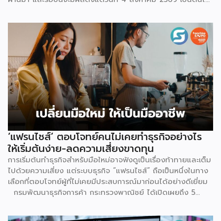
สำหรับการปรับค่าธรรมเนียมการขาย จะแบ่งตามประเภทร้าน
เช่น ร้านที่เป็นแบรนด์ขนาดใหญ่ จะมีเรตสูงสุด 19.26% ในหมวด
แฟชั่น และ FMCG, ร้าน Non-Mall ทั่วไป สูงสุด 17.12% เป็นต้น
โดยตัวเลขเหล่านี้รวม VAT 7% แล้ว และยังไม่นับค่าธรรมเนียม
อื่นที่เก็บซ้อนอยู่ เช่น ค่าธรรมเนียมการชำระเงิน (เริ่มต้น 3.21%)
และค่าธรรมเนียมโครงสร้างพื้นฐาน 1.07 บาทต่อออร์เดอร์
(สำหรับร้านที่มียอดขายเกิน 100 ออร์เดอร์ต่อเดือน) ลอง
คำนวณดู หากเป็นร้าน Non-Mall ขายเสื้อยืดตัวละ 100 บาท ค่า
ส่ง 25 บาท เมื่อหักค่าธรรมเนียมการขาย […]
‘แฟรนไชส์’ ตอบโจทย์คนไม่เคยทำธุรกิจอย่างไร
ให้เริ่มต้นง่าย-ลดความเสี่ยงขาดทุน
การเริ่มต้นทำธุรกิจสำหรับมือใหม่อาจฟังดูเป็นเรื่องท้าทายและเต็ม
ไปด้วยความเสี่ยง แต่ระบบธุรกิจ “แฟรนไชส์” ถือเป็นหนึ่งในทาง
เลือกที่ตอบโจทย์ผู้ที่ไม่เคยมีประสบการณ์มาก่อนได้อย่างดีเยี่ยม
กรมพัฒนาธุรกิจการค้า กระทรวงพาณิชย์ ได้เปิดเผยถึง 5
เหตุผลสำคัญที่ชี้ให้เห็นว่า ทำไมระบบแฟรนไชส์จึงเป็นทางเลือก
การลงทุนที่น่าสนใจและช่วยลดอุปสรรคสำหรับผู้เริ่มต้นได้อย่างมี