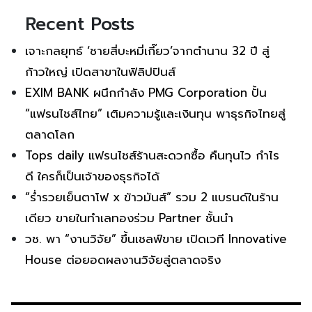
Recent Posts
เจาะกลยุทธ์ ‘ชายสี่บะหมี่เกี๊ยว’จากตำนาน 32 ปี สู่
ก้าวใหญ่ เปิดสาขาในฟิลิปปินส์
EXIM BANK ผนึกกำลัง PMG Corporation ปั้น
“แฟรนไชส์ไทย” เติมความรู้และเงินทุน พาธุรกิจไทยสู่
ตลาดโลก
Tops daily แฟรนไชส์ร้านสะดวกซื้อ คืนทุนไว กำไร
ดี ใครก็เป็นเจ้าของธุรกิจได้
“ร่ำรวยเย็นตาโฟ x ข้าวมันส์” รวม 2 แบรนด์ในร้าน
เดียว ขายในทำเลทองร่วม Partner ชั้นนำ
วช. พา “งานวิจัย” ขึ้นเชลฟ์ขาย เปิดเวที Innovative
House ต่อยอดผลงานวิจัยสู่ตลาดจริง