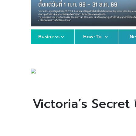
Business
How-To
N
Victoria’s Secret