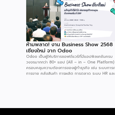
ห้ามพลาด! งาน Business Show 2568
เชียงใหม่ จาก Odoo
Odoo เป็นผู้ให้บริการซอฟต์แวร์ที่มีแอปพิลเคชันครบ
วงจรมากกว่า 80+ แอป (All – in – One Platform) ท
ครอบคลุมความต้องการของผู้ทำธุรกิจ เช่น ระบบการเ
การขาย คลังสินค้า การผลิต การตลาด ระบบ HR แล
อื่นๆ โดย Odoo เป็นผู้ให้บริการซอฟต์แวร์โอเพ่นซอร
(Open Source) จากประเทศเบลเยี่ยมให้บริการใน 19
แห่งทั่วโลก รวมถึงสหรัฐอเมริกา ฮ่องกง อินโดนีเซีย 
ดูไบ ปัจจุบัน Odoo ให้บริการผู้ใช้งานในไทยมากกว่า 
แสนราย และมีผู้ใช้งานมากกว่า 6 ล้านคนทั่วเอเชีย ปีนี้
Odoo กลับมาจัดงาน Business Roadshow 2568
ภายใต้ Concept พลิกธุรกิจให้กำไร ต่อยอดธุรกิจขอ