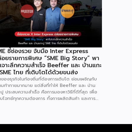
E ชี้ช่องรวย จับมือ Inter Express
่อยรายการพิเศษ “SME Big Story” พา
เจาะลึกความสำเร็จ Beeffer และ บ้านแกะ
 SME ไทย ที่เติบโตได้ด้วยขนส่ง
ของธุรกิจในท้องถิ่นที่ต้องการเติบโต ย่อมเผชิญกับ
ามท้าทายมากมาย แต่สิ่งที่ทำให้ Beeffer และ บ้าน
ปู ประสบความสำเร็จ คือการมองหาวิธีที่ดีที่สุด เพื่อ
บโจทย์ทุกความต้องการ ทั้งการผลิตสินค้า และการ
ส่งที่ต้องรวดเร็วและมีคุณภาพ เราจะพาคุณไปเรียนรู้
็ดลับที่ช่วยให้ธุรกิจเหล่านี้เติบโตได้อย่างรวดเร็ว
้อมด้วยผู้ช่วยคนสำคัญอย่าง Inter Express ที่เป็น
ร์ทเนอร์จัดการเรื่องขนส่งให้เป็นไปอย่างราบรื่น
ffer : แบรนด์เนื้อโคขุนพรีเมียมที่ตั้งต้นจากฟาร์ม