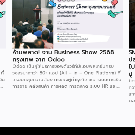
ห้ามพลาด! งาน Business Show 2568
SM
กรุงเทพ จาก Odoo
ปล
ไป
Odoo เป็นผู้ให้บริการซอฟต์แวร์ที่มีแอปพิลเคชันครบ
ปู
ี่
วงจรมากกว่า 80+ แอป (All – in – One Platform) ที่
งิน
ครอบคลุมความต้องการของผู้ทำธุรกิจ เช่น ระบบการเงิน
โลก
ะ
การขาย คลังสินค้า การผลิต การตลาด ระบบ HR และ
คว
์ส
อื่นๆ โดย Odoo เป็นผู้ให้บริการซอฟต์แวร์โอเพ่นซอร์ส
แกะ
(Open Source) จากประเทศเบลเยี่ยมให้บริการใน 19
ตอ
และ
แห่งทั่วโลก รวมถึงสหรัฐอเมริกา ฮ่องกง อินโดนีเซีย และ
ขน
4
ดูไบ ปัจจุบัน Odoo ให้บริการผู้ใช้งานในไทยมากกว่า 4
เคล
แสนราย และมีผู้ใช้งานมากกว่า 6 ล้านคนทั่วเอเชีย ปีนี้
พร
Odoo กลับมาจัดงาน Business Roadshow 2568
พา
ง
ภายใต้ Concept พลิกธุรกิจให้กำไร ต่อยอดธุรกิจของ
Bee