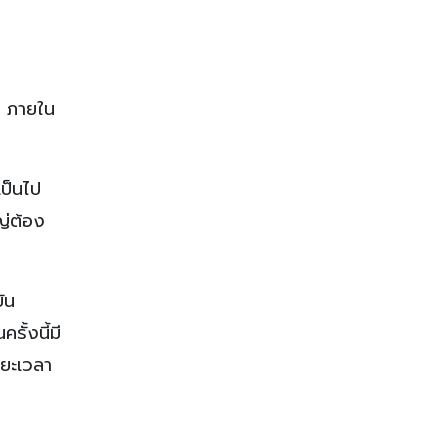
า ภายใน
ป็นไป
ญ่ต้อง
ัน
ั้งนี้มี
ะยะเวลา