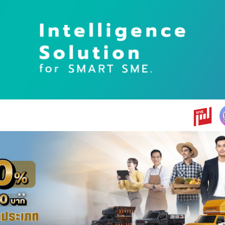
earch
r: