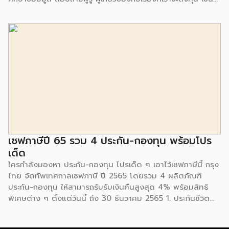
เดียวกับ “กองทุนรวม” ที่แม้ว่าจะมีผู้จัดการกองทุนคอยดูแล
บริหารจัดการให้ แต่คนลงทุนก็ควรมีความรู้ไว้ประกอบการตัดสิน
ใจ อย่าทำโดยไม่รู้เรื่องอะไร แน่อนว่า “กองทุนรวม” มีความเสี่ยง
8 ระดับ ด้วยกัน ระดับ 1 กองทุนรวมตลาดเงินในประเทศ: เงิน
ฝาก ตราสารหนี้ ที่มีอายุเฉลี่ยไม่เกิน 3 เดือนระดับ 2 กองทุนรวม
ตลาดเงินในประเทศผสมต่างประเทศระดับ 3 กองทุนรวม
พันธบัตรรัฐบาลระดับ 4 กองทุนรวมตราสารหนี้ระดับ 5 กองทุน
รวมผสม: หุ้นและตราสารหนี้ระดับ 6 กองทุนรวมตราสารทุน:
ลงทุนในหุ้นระดับ 7 กองทุนรวมหมวดอุตสาหกรรม: ลงทุนในหุ้นที่
กระจุกอยู่ในอุตสาหกรรมเดียวกันระดับ 8 กองทุนรวมสินทรัพย์
ทางเลือก: เช่น น้ำมัน ทองคำ เมื่อมาถึงตรงนี้ก็ต้องย้อนกลับมา
ถามตัวเองว่าสามารถรับความเสี่ยงได้มากน้อยแค่ไหนก่อน และ
เซฟภาษีปี 65 รวม 4 ประกัน-กองทุน พร้อมโปร
ต้องคิดอยู่เสมอว่าลงทุนน้อยได้มากไม่มี เพราะทุกอย่างเป็นความ
เด็ด
เสี่ยง หากต้องการผลตอบแทนที่สูงก็ต้องเสี่ยงมาก เหล่านี้คือ
ใครกำลังมองหา ประกัน-กองทุน โปรเด็ด ๆ เอาไว้เซฟภาษีนี้ กรุง
เรื่องธรรมดาที่อยู่คู่กับการลงทุน หากพิจารณาระดับความ
ไทย จัดทัพเทศกาลเซฟภาษี ปี 2565 โดยรวม 4 ผลิตภัณฑ์
เสี่ยง […]
ประกัน-กองทุน ให้สามารถรับรับเงินคืนสูงสุด 4% พร้อมสิทธิ
พิเศษต่าง ๆ ตั้งแต่วันนี้ ถึง 30 ธันวาคม 2565 1. ประกันชีวิต
(KTAXA) ประกันสุขภาพ และการคุ้มครองชีวิต อุบัติเหตุ โรคร้าย
แรง ซึ่งมีผลิตภัณฑ์ อาทิ iShield, iHealthyUltra, Life