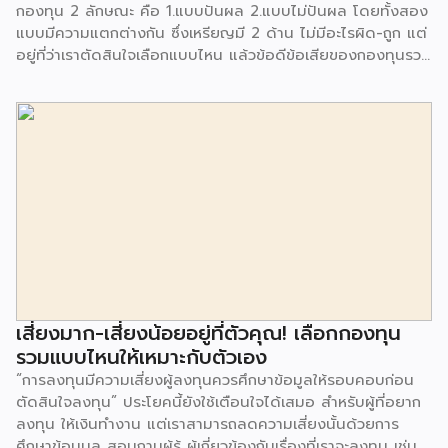
กองทุน 2 ลักษณะ คือ 1.แบบปันผล 2.แบบไม่ปันผล โดยทั้งสอง
แบบมีความแตกต่างกัน ซึ่งเหรียญมี 2 ด้าน ไม่มีอะไรผิด-ถูก แต่
อยู่ที่ว่าเราตัดสินใจเลือกแบบไหน แล้วข้อดีข้อเสียของกองทุนรวม
แบบจ่ายปันผล และไม่จ่ายปันผล มีอะไรบ้างนั้น เรามาหาคำตอบ
กัน กองทุนรวมแบบจ่ายปันผล กองทุนรวมแบบจ่ายปันผล หากจะ
อธิบายให้เข้าใจง่าย ๆ คือช่วงเวลาที่เราลงทุนจะมีการจ่าย
เงินปันผลออกมาให้กับผู้ถือหน่วยลงทุน โดยจะมีการระบุว่าภายใน
1 ปี จะมีการจ่ายเงินปันผลกี่ครั้ง ซึ่งผลตอบแทนก็ขึ้นอยู่กับผลการ
ดำเนินงานของกองทุนนั้น ๆ ด้านข้อดี-ข้อเสียของกองทุนรวม
แบบจ่ายปันผลนั้น หากมองมุมของการได้รับเมื่อลงทุนไปแล้วก็
อยากจะได้อะไรกลับมาบ้าง กองทุนรวมแบบจ่ายปันผลก็จะเป็นคำ
ตอบ หากผลการดำเนินงานเป็นไปด้วยดี อาจจะมีการจ่ายผล
ตอบแทน 2-3 ครั้งใน 1 ปี และเป็นแหล่งของการสร้างกระแส
เงินสดให้กับผู้ถือหน่วยลงทุน โดยเงินที่ได้อาจจะนำไปลงทุนต่อ
หรือใช้จ่ายในเรื่องอื่น ๆ ได้ เรียกว่าเป็นช่องทาง Passive
เสี่ยงมาก-เสี่ยงน้อยอยู่ที่ตัวคุณ! เลือกกองทุน
income อีกรูปแบบหนึ่ง แต่อีกมุมหนึ่งการจ่ายปันผลจะถูกหัก
รวมแบบไหนให้เหมาะกับตัวเอง
ภาษี ณ ที่จ่าย 10% และจะทำให้มูลค่าของหน่วยลงทุนไม่เพิ่มขึ้น
“การลงทุนมีความเสี่ยงผู้ลงทุนควรศึกษาข้อมูลให้รอบคอบก่อน
จากเดิม เพราะต้องจ่ายปันผลออกมา รวมถึงอาจจะเสียโอกาสที่จะ
ตัดสินใจลงทุน” ประโยคนี้ยังใช้เตือนใจได้เสมอ สำหรับผู้ที่อยาก
สร้างมูลค่าให้ได้ผลตอบแทนมากขึ้นกว่าเดิม […]
ลงทุน ให้เงินทำงาน แต่เราสามารถลดความเสี่ยงนั้นด้วยการ
ศึกษาข้อมมูล สอบถามผู้รู้ ผู้เกี่ยวข้องกับเรื่องที่เราจะลงทุน เช่น