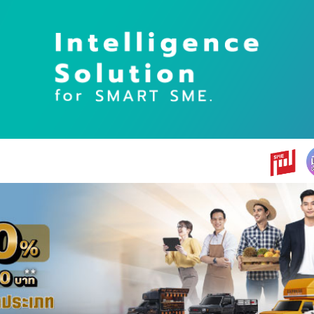
earch
r: