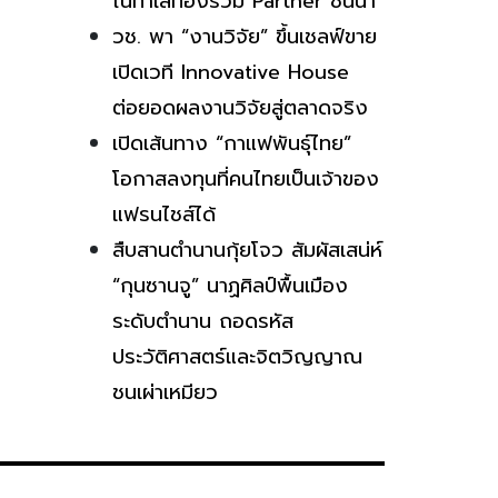
ในทำเลทองร่วม Partner ชั้นนำ
วช. พา “งานวิจัย” ขึ้นเชลฟ์ขาย
เปิดเวที Innovative House
ต่อยอดผลงานวิจัยสู่ตลาดจริง
เปิดเส้นทาง “กาแฟพันธุ์ไทย”
โอกาสลงทุนที่คนไทยเป็นเจ้าของ
แฟรนไชส์ได้
สืบสานตำนานกุ้ยโจว สัมผัสเสน่ห์
“กุนซานจู” นาฏศิลป์พื้นเมือง
ระดับตำนาน ถอดรหัส
ประวัติศาสตร์และจิตวิญญาณ
ชนเผ่าเหมียว