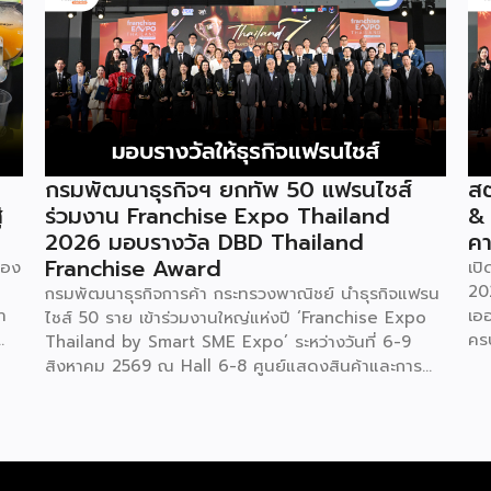
กรมพัฒนาธุรกิจฯ ยกทัพ 50 แฟรนไชส์
สต
่
ร่วมงาน Franchise Expo Thailand
&
2026 มอบรางวัล DBD Thailand
คา
Franchise Award
ของ
เป
20
กรมพัฒนาธุรกิจการค้า กระทรวงพาณิชย์ นำธุรกิจแฟรน
ำ
เอ
ไชส์ 50 ราย เข้าร่วมงานใหญ่แห่งปี ‘Franchise Expo
คร
Thailand by Smart SME Expo’ ระหว่างวันที่ 6-9
“ไ
สิงหาคม 2569 ณ Hall 6-8 ศูนย์แสดงสินค้าและการ
ทุน
ค่
ประชุมอิมแพ็ค เมืองทองธานี พร้อมจัดพิธีมอบรางวัล
บน
DBD Thailand Franchise Award 2026 ให้แก่ผู้ประ
ัย
รา
กอบธุรกิจแฟรนไชส์ที่อยู่ในการส่งเสริมสนับสนุนของก
ย
ใน
รมฯ นายพูนพงษ์ นัยนาภากรณ์ อธิบดีกรมพัฒนา
สดง
ให้
ธุรกิจการค้า กระทรวงพาณิชย์ เปิดเผยภายหลังเป็น