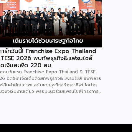
าร์ทวันนี้! Franchise Expo Thailand
 TESE 2026 พบทัพธุรกิจ&แฟรนไชส์
ดเงินสะพัด 220 ลบ.
ิดงานวันแรก Franchise Expo Thailand & TESE
26 จัดใหญ่จัดเต็มด้วยทัพธุรกิจ&แฟรนไชส์ ซัพพลาย
อร์สินค้าศักยภาพและโมเดลธุรกิจสร้างอาชีพไว้อย่าง
บวงจรในงานเดียว พร้อมแนวร่วมแฟรนไชส์โครงการ
ทยช่วยไทย แฟรนไชส์สร้างอาชีพ พลัส” ที่รัฐช่วยจ่าย
าแฟรนไชส์ 50% มาเสริมทัพในงาน รวมกว่า 250 บูธ
พื้นที่ 15,000 ตารางเมตร หวังเป็นทางเลือกสร้าง
ยได้เพิ่มและพยุงเศรษฐกิจไทยให้ฟื้นตัว เสิร์ฟครบจบ
งานด้วยสินเชื่อ และทำเลทองทั่วประเทศ พร้อมเสวนา
ความรู้โดยผู้ทรงคุณวุฒิคับคั่ง และกิจกรรมเจรจาจับคู่