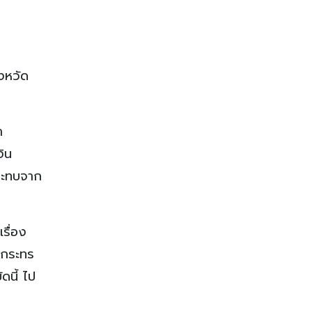
งหวัด
า
งิน
กระทบจาก
รื่อง
งกระทร
ดนี้ ไป