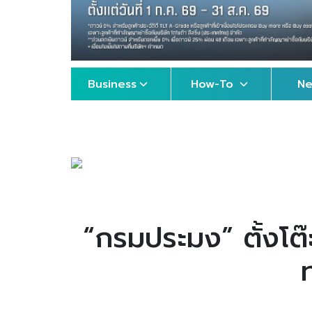
Business
How-To
N
“กรมประมง” ตั้งโต๊