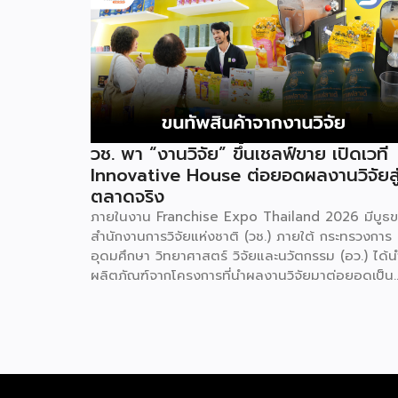
วช. พา “งานวิจัย” ขึ้นเชลฟ์ขาย เปิดเวที
Innovative House ต่อยอดผลงานวิจัยสู
ตลาดจริง
ภายในงาน Franchise Expo Thailand 2026 มีบูธ
สำนักงานการวิจัยแห่งชาติ (วช.) ภายใต้ กระทรวงการ
อุดมศึกษา วิทยาศาสตร์ วิจัยและนวัตกรรม (อว.) ได้น
ผลิตภัณฑ์จากโครงการที่นำผลงานวิจัยมาต่อยอดเป็น
สินค้าเชิงพาณิชย์มาแสดง พร้อมจัดจำหน่ายให้กับผู้ที่
สนใจได้เลือกซื้อ สำหรับ วช. มีภารกิจหลัก คือการให้
วิจัย ดูแลเรื่องการวิจัยในภาพรวม รวมถึงการให้รางวัล
และสนับสนุนนักวิจัย ตั้งแต่ระดับเยาวชนไปจนถึงนักวิจ
อาวุโส แน่นอนว่านี่เป็นหน่วยงานผู้อยู่เบื้องหลังงานวิจั
ไทยตั้งแต่ต้นน้ำยันปลายน้ำ กิจกรรมที่นำมาจัดแ