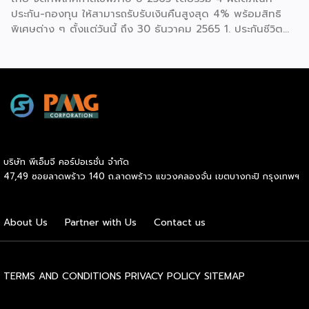
เสี่ยง […]
ประกัน-กองทุน ให้สามารถรับรับเงินคืนสูงสุด 4% พร้อมสิทธิ
พิเศษต่าง ๆ ตั้งแต่วันนี้ ถึง 30 ธันวาคม 2565 1. ประกันชีวิต
(KTAXA) ประกันสุขภาพ และการคุ้มครองชีวิต อุบัติเหตุ โรคร้าย
แรง ซึ่งมีผลิตภัณฑ์ อาทิ iShield, iHealthyUltra, Life
Protect 18, Life Retire 5, Mea extra, iWealthy และ iLink
สามารถซื้อได้ที่กรุงไทยทุกสาขา พร้อมรับสิทธิ์พิเศษมากมาย •
รับเงินคืนสูงสุด 4% เมื่อซื้อกรมธรรม์ iShield, Healthy Ultra,
Life Protect 18, […]
บริษัท พีเอ็มจี คอร์ปอเรชั่น จำกัด
47,49 ซอยลาดพร้าว 140 ถ.ลาดพร้าว แขวงคลองจั่น เขตบางกะปิ กรุงเทพฯ
About Us
Partner with Us
Contact us
TERMS AND CONDITIONS
PRIVACY POLICY
SITEMAP