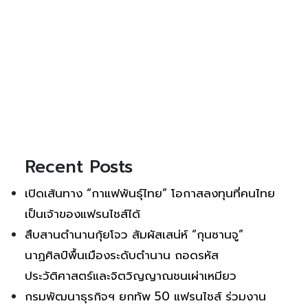
Recent Posts
เปิดเส้นทาง “กาแฟพันธุ์ไทย” โอกาสลงทุนที่คนไทย
เป็นเจ้าของแฟรนไชส์ได้
สืบสานตำนานกุ้ยโจว สัมผัสเสน่ห์ “กุนซานจู”
นาฏศิลป์พื้นเมืองระดับตำนาน ถอดรหัส
ประวัติศาสตร์และจิตวิญญาณชนเผ่าเหมียว
กรมพัฒนาธุรกิจฯ ยกทัพ 50 แฟรนไชส์ ร่วมงาน