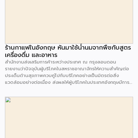
ร้านกาแฟในอังกฤษ หันมาใช้น้ำนมจากพืชกับสูตร
เครื่องดื่ม และอาหาร
สำนักงานส่งเสริมการค้าระหว่างประเทศ ณ กรุงลอนดอน
รายงานว่าปัจจุบันผู้บริโภคในสหราชอาณาจักรให้ความสำคัญต่อ
ประเด็นด้านสุขภาพควบคู่ไปกับบริโภคอย่างเป็นมิตรต่อสิ่ง
แวดล้อมอย่างต่อเนื่อง ส่งผลให้ผู้บริโภคในประเทศอังกฤษมีการ
บริโภคสินค้าเครื่องดื่มจากพืชเพื่อเป็นทางเลือกทดแทนน้ำนมจาก
สัตว์มากขึ้น จากการสำรวจพบว่า 1 ใน 3 ของผู้บริโภคในสหราช
อาณาจักร จะเลือกซื้อน้ำนมจากพืช (Plant milk) แม้จะมีราคาสูง
กว่าน้ำนมจากสัตว์ เช่น โอ๊ต มะม่วงหิมพานต์ มะพร้าว กัญชง ถั่ว
ข้าวบาร์เลย์ ข้าว เมล็ดเจีย และอื่นๆ สิ่งที่เกิดขึ้นขณะนี้ คือผู้
บริโภคส่วนใหญ่ใช้น้ำนมจากพืชทดแทนทั้งในเครื่องดื่ม และส่วน
ผสมอาหาร และเริ่มมีความนิยมมากขึ้นในกลุ่มบาริสต้า ที่เริ่มใช้
น้ำนมพืชมาเป็นสูตรการปรุงเครื่องดื่ม นอกจากนี้ ร้านกาแฟหลาย