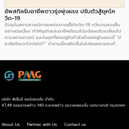
มากที่สุดมาเป็นอันดับ 1 ตามมาด้วย Facebook Page และ
Lazada อย่างไรก็ตาม เมื่อลงลึกในเรื่องของอายุ พบว่า กลุ่มคน
อัพสกิลรับอาชีพดาวรุ่งพุ่งแรง ปรับตัวสู้ยุคโค
อายุ 18-34 […]
วิด-19
ปัจจุบันสถานการณ์การแพร่ระบาดเชื้อโควิด-19 ทวีความแรงขึ้น
อย่างต่อเนื่อง ทำให้ธุรกิจและอาชีพมีแนวโน้มต้องปรับเปลี่ยนไป
ตามสถานการณ์ และในยุคที่เศรษฐกิจกำลังย่ำแย่อยู่ในขณะนี้ “มี
อาชีพไหนจะไปต่อได้?” คำถามนี้คงเกิดขึ้นในใจใครหลายคนที่
กำลังมองหางานหรืออาชีพที่จะฝ่าวิกฤตนี้ไปให้ได้ เราจึงรวมอาชีพ
ที่มีแนวโน้มที่จะมาแรงหลังมาฝากกัน 1. นักการตลาดออนไลน์
(Digital Marketer) อีกหนึ่งอาชีพสายมาร์เก็ตติ้งที่ได้รับความ
นิยมและรู้จักกันดีในปัจจุบัน คือ นักการตลาดออนไลน์ หรือ
ดิจิตอลมาร์เก็ตเตอร์ เพราะปัจจุบันมีผู้ใช้โทรศัพท์มือถือเช็กข้อมูล
ข่าวสารกันทุกวินาที สิ่งที่ติดตามมากับข้อมูลก็คือ โฆษณา ซึ่ง
นักการตลาดออนไลน์เป็นผู้ออกแบบ ผลิตโฆษณาดึงดูดให้เราซื้อ
สินค้า ซึ่งในปัจจุบันโลก Online มีข้อมูลของลูกค้าและกลุ่มเป้า
บริษัท พีเอ็มจี คอร์ปอเรชั่น จำกัด
หมายอยู่มากมาย หากได้ผู้ที่มีความเชี่ยวชาญเกี่ยวกับด้านนี้มา จะ
47,49 ซอยลาดพร้าว 140 ถ.ลาดพร้าว แขวงคลองจั่น เขตบางกะปิ กรุงเทพฯ
ช่วยสร้างกำไรให้กับบริษัทและธุรกิจได้มาก ทำให้ดิจิตอลมาร์เก็ต
เตอร์เป็นอีกหนึ่งตำแหน่งที่หลายๆ บริษัทต้องการตัวเป็นอย่าง
มาก 2. นักพัฒนาแอปพลิเคชัน (Application Developer /
About Us
Partner with Us
Contact us
Application Creator) นักพัฒนาแอปพลิเคชัน เป็นผู้สร้างและ