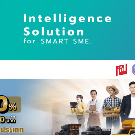
earch
r: