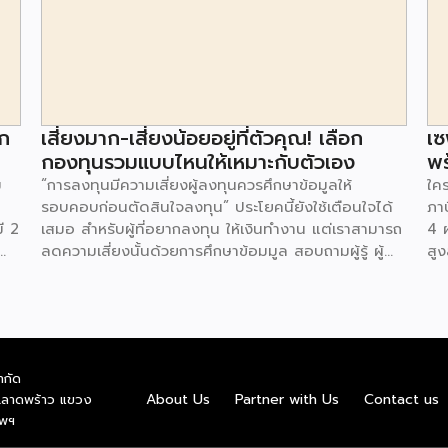
ก
เสี่ยงมาก-เสี่ยงน้อยอยู่ที่ตัวคุณ! เลือก
เซ
กองทุนรวมแบบไหนให้เหมาะกับตัวเอง
พร
ม
“การลงทุนมีความเสี่ยงผู้ลงทุนควรศึกษาข้อมูลให้
ใค
รอบคอบก่อนตัดสินใจลงทุน” ประโยคนี้ยังใช้เตือนใจได้
ภา
ี 2
เสมอ สำหรับผู้ที่อยากลงทุน ให้เงินทำงาน แต่เราสามารถ
4 
ลดความเสี่ยงนั้นด้วยการศึกษาข้อมมูล สอบถามผู้รู้ ผู้
สูง
ละ
เกี่ยวข้องกับเรื่องที่เราจะลงทุน เช่นเดียวกับ “กองทุนรวม”
ธั
น
ที่แม้ว่าจะมีผู้จัดการกองทุนคอยดูแล บริหารจัดการให้ แต่
และ
คนลงทุนก็ควรมีความรู้ไว้ประกอบการตัดสินใจ อย่าทำ
ผล
าย
โดยไม่รู้เรื่องอะไร แน่อนว่า “กองทุนรวม” มีความเสี่ยง 8
18
ว่า
ระดับ ด้วยกัน ระดับ 1 กองทุนรวมตลาดเงินในประเทศ:
สาม
ำกัด
นก็
เงินฝาก ตราสารหนี้ ที่มีอายุเฉลี่ยไม่เกิน 3 เดือนระดับ 2
มาก
About Us
Partner with Us
Contact us
.ลาดพร้าว แขวง
ี-
กองทุนรวมตลาดเงินในประเทศผสมต่างประเทศระดับ 3
iS
ทพฯ
กองทุนรวมพันธบัตรรัฐบาลระดับ 4 กองทุนรวมตราสาร