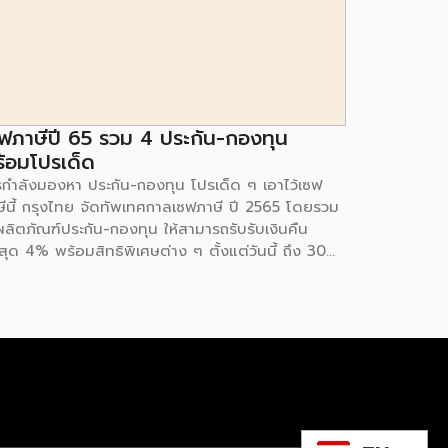
ฟภาษีปี 65 รวม 4 ประกัน-กองทุน
้อมโปรเด็ด
รกำลังมองหา ประกัน-กองทุน โปรเด็ด ๆ เอาไว้เซฟ
ษีนี้ กรุงไทย จัดทัพเทศกาลเซฟภาษี ปี 2565 โดยรวม
ผลิตภัณฑ์ประกัน-กองทุน ให้สามารถรับรับเงินคืน
สุด 4% พร้อมสิทธิพิเศษต่าง ๆ ตั้งแต่วันนี้ ถึง 30
นวาคม 2565 1. ประกันชีวิต (KTAXA) ประกันสุขภาพ
การคุ้มครองชีวิต อุบัติเหตุ โรคร้ายแรง ซึ่งมี
ิตภัณฑ์ อาทิ iShield, iHealthyUltra, Life Protect
, Life Retire 5, Mea extra, iWealthy และ iLink
ารถซื้อได้ที่กรุงไทยทุกสาขา พร้อมรับสิทธิ์พิเศษ
มาย • รับเงินคืนสูงสุด 4% เมื่อซื้อกรมธรรม์
hield, Healthy Ultra, Life Protect 18, […]