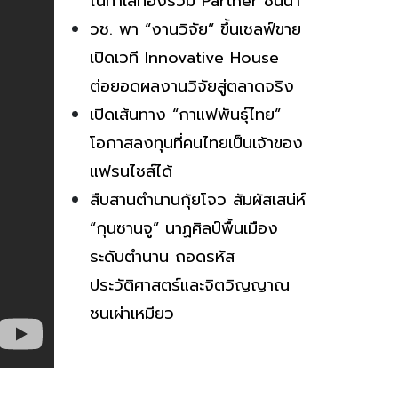
ในทำเลทองร่วม Partner ชั้นนำ
วช. พา “งานวิจัย” ขึ้นเชลฟ์ขาย
เปิดเวที Innovative House
ต่อยอดผลงานวิจัยสู่ตลาดจริง
เปิดเส้นทาง “กาแฟพันธุ์ไทย”
โอกาสลงทุนที่คนไทยเป็นเจ้าของ
แฟรนไชส์ได้
สืบสานตำนานกุ้ยโจว สัมผัสเสน่ห์
“กุนซานจู” นาฏศิลป์พื้นเมือง
ระดับตำนาน ถอดรหัส
ประวัติศาสตร์และจิตวิญญาณ
ชนเผ่าเหมียว