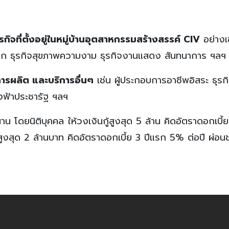
ุรกิจที่ตั้งอยู่ในหมู่บ้านอุตสาหกรรมสร้างสรรค์ CIV
อย่างเ
ะลึก ธุรกิจสุขภาพความงาม ธุรกิจงานแสดง สันทนาการ ฯลฯ
จการผลิต และบริการอื่นๆ
เช่น ผู้ประกอบการอาชีพอิสระ ธุรก
ธงฟ้าประชารัฐ ฯลฯ
าน โดยนิติบุคคล ให้วงเงินกู้สูงสุด 5 ล้าน คิดอัตราดอกเบี้ย
ูงสุด 2 ล้านบาท คิดอัตราดอกเบี้ย 3 ปีแรก 5% ต่อปี ผ่อนช