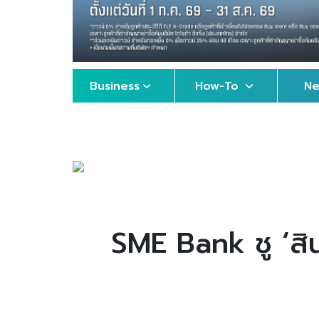
Business
How-To
N
SME Bank ชู ‘สิน