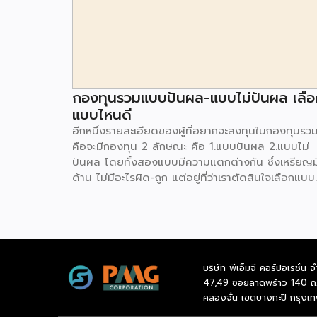
กองทุนรวมแบบปันผล-แบบไม่ปันผล เลือ
แบบไหนดี
อีกหนึ่งรายละเอียดของผู้ที่อยากจะลงทุนในกองทุนรว
คือจะมีกองทุน 2 ลักษณะ คือ 1.แบบปันผล 2.แบบไม่
ปันผล โดยทั้งสองแบบมีความแตกต่างกัน ซึ่งเหรียญม
ด้าน ไม่มีอะไรผิด-ถูก แต่อยู่ที่ว่าเราตัดสินใจเลือกแบบ
ไหน แล้วข้อดีข้อเสียของกองทุนรวมแบบจ่ายปันผล แ
ไม่จ่ายปันผล มีอะไรบ้างนั้น เรามาหาคำตอบกัน กองทุ
รวมแบบจ่ายปันผล กองทุนรวมแบบจ่ายปันผล หากจะ
อธิบายให้เข้าใจง่าย ๆ คือช่วงเวลาที่เราลงทุนจะมีการจ่
เงินปันผลออกมาให้กับผู้ถือหน่วยลงทุน โดยจะมีการระบุ
บริษัท พีเอ็มจี คอร์ปอเรชั่น จ
ภายใน 1 ปี จะมีการจ่ายเงินปันผลกี่ครั้ง ซึ่งผลตอบแท
47,49 ซอยลาดพร้าว 140 ถ
ขึ้นอยู่กับผลการดำเนินงานของกองทุนนั้น ๆ ด้านข้อด
คลองจั่น เขตบางกะปิ กรุงเ
ข้อเสียของกองทุนรวมแบบจ่ายปันผลนั้น หากมองมุม