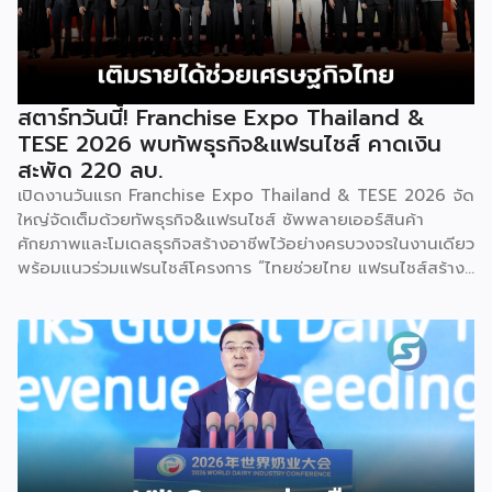
คอร์ปอเรชัน จำกัด เพื่อยกระดับศักยภาพของผู้ประกอบการและ
เจ้าของธุรกิจที่ต้องการขยายกิจการผ่านระบบแฟรนไชส์ […]
สตาร์ทวันนี้! Franchise Expo Thailand &
TESE 2026 พบทัพธุรกิจ&แฟรนไชส์ คาดเงิน
สะพัด 220 ลบ.
เปิดงานวันแรก Franchise Expo Thailand & TESE 2026 จัด
ใหญ่จัดเต็มด้วยทัพธุรกิจ&แฟรนไชส์ ซัพพลายเออร์สินค้า
ศักยภาพและโมเดลธุรกิจสร้างอาชีพไว้อย่างครบวงจรในงานเดียว
พร้อมแนวร่วมแฟรนไชส์โครงการ “ไทยช่วยไทย แฟรนไชส์สร้าง
อาชีพ พลัส” ที่รัฐช่วยจ่ายค่าแฟรนไชส์ 50% มาเสริมทัพในงาน
รวมกว่า 250 บูธ บนพื้นที่ 15,000 ตารางเมตร หวังเป็นทาง
เลือกสร้างรายได้เพิ่มและพยุงเศรษฐกิจไทยให้ฟื้นตัว เสิร์ฟครบ
จบในงานด้วยสินเชื่อ และทำเลทองทั่วประเทศ พร้อมเสวนาให้
ความรู้โดยผู้ทรงคุณวุฒิคับคั่ง และกิจกรรมเจรจาจับคู่ธุรกิจทั้งใน
และต่างประเทศ งานจัดต่อเนื่องระหว่างวันที่ 6-9 สิงหาคมนี้ ที่
ฮอลล์ 6-8 อิมแพ็คเมืองทองธานี คาดเม็ดเงินสะพัดในงานราว
220 ล้านบาท นายพูนพงษ์ นัยนาภากรณ์ อธิบดีกรมพัฒนา
ธุรกิจการค้า กระทรวงพาณิชย์ กล่าวว่า งาน ” Franchise Expo