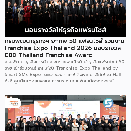
กรมพัฒนาธุรกิจฯ ยกทัพ 50 แฟรนไชส์ ร่วมงาน
Franchise Expo Thailand 2026 มอบรางวัล
DBD Thailand Franchise Award
กรมพัฒนาธุรกิจการค้า กระทรวงพาณิชย์ นำธุรกิจแฟรนไชส์ 50
ราย เข้าร่วมงานใหญ่แห่งปี ‘Franchise Expo Thailand by
Smart SME Expo’ ระหว่างวันที่ 6-9 สิงหาคม 2569 ณ Hall
6-8 ศูนย์แสดงสินค้าและการประชุมอิมแพ็ค เมืองทองธานี
พร้อมจัดพิธีมอบรางวัล DBD Thailand Franchise Award
2026 ให้แก่ผู้ประกอบธุรกิจแฟรนไชส์ที่อยู่ในการส่งเสริมสนับสนุน
ของกรมฯ นายพูนพงษ์ นัยนาภากรณ์ อธิบดีกรมพัฒนาธุรกิจ
การค้า กระทรวงพาณิชย์ เปิดเผยภายหลังเป็นประธานเปิดงาน
“งานแฟรนไชส์ เอ็กซ์โป ไทยแลนด์ บาย สมาร์ท เอสเอ็มอี เอ็กซ์
โป (Franchise Expo Thailand by Smart SME Expo)” ซึ่ง
เป็นงานแสดงธุรกิจแฟรนไชส์ชั้นนำที่จัดขึ้นโดย บริษัท พีเอ็มจี