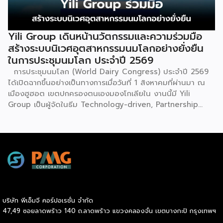
Thailand & Thailand E-Commerce Selection Expo
(TESE 2026) เป็นเวทีแสดงธุรกิจแฟรนไชส์และโซลูชั่นส์แบบครบ
วงจร […]
Yili Group เดินหน้านวัตกรรมและความร่วมมือ
สร้างระบบนิเวศอุตสาหกรรมนมโลกอย่างยั่งยืน
ในการประชุมนมโลก ประจำปี 2569
การประชุมนมโลก (World Dairy Congress) ประจำปี 2569
ได้เปิดฉากขึ้นอย่างเป็นทางการเมื่อวันที่ 1 สิงหาคมที่ผ่านมา ณ
เมืองฮูฮอต เขตปกครองตนเองมองโกเลียใน งานนี้มี Yili
Group เป็นผู้จัดในธีม Technology-driven, Partnership
Oriented, Co-building a Sustainable Global Dairy
Ecosystem (ขับเคลื่อนด้วยเทคโนโลยี มุ่งกระชับความร่วมมือ
สร้างระบบนิเวศอุตสาหกรรมนมโลกอย่างยั่งยืน) ถือเป็นเวทีระดับ
โลกที่รวบรวมผู้นำจากสมาคมการค้านานาชาติ นักวิชาการ และผู้
บริหารระดับสูงตลอดห่วงโซ่คุณค่าของอุตสาหกรรมนมทั่วโลก
ฮูฮอตขึ้นแท่นเมืองหลวงแห่งอุตสาหกรรมนมโลกอย่างเป็น
ทางการ ในพิธีเปิดการประชุม สหพันธ์วิทยาศาสตร์และ
เทคโนโลยีการอาหารนานาชาติ (IUFoST) ได้มอบป้ายประกาศ
บริษัท พีเอ็มจี คอร์ปอเรชั่น จำกัด
เกียรติคุณและรางวัลที่ระลึก เพื่อรับรองให้เมืองฮูฮอตดำรง
47,49 ซอยลาดพร้าว 140 ถ.ลาดพร้าว แขวงคลองจั่น เขตบางกะปิ กรุงเทพฯ
ตำแหน่ง World Dairy Capital หรือเมืองหลวงแห่ง