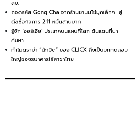
ลบ.
ถอดรหัส Gong Cha จากร้านชานมไข่มุกเล็กๆ สู่
ดีลซื้อกิจการ 2.11 หมื่นล้านบาท
รู้จัก ‘จอร์เจีย’ ประเทศบนแผนที่โลก ดินแดนที่น่า
ค้นหา
ทำไมดราม่า “นักบิด” ของ CLICX ถึงเป็นบททดสอบ
ใหญ่ของธนาคารไร้สาขาไทย