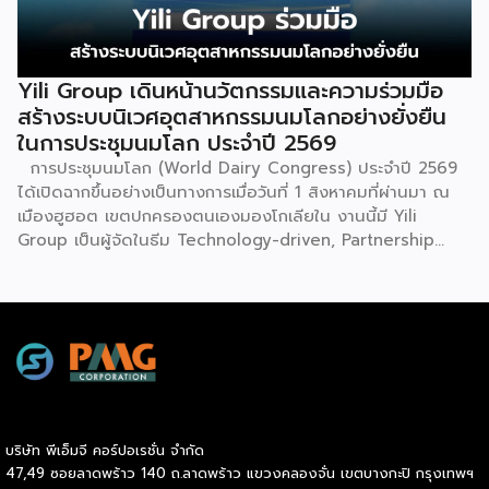
ธุรกิจการค้า กระทรวงพาณิชย์ กล่าวว่า งาน ” Franchise Expo
Thailand & Thailand E-Commerce Selection Expo
(TESE 2026) เป็นเวทีแสดงธุรกิจแฟรนไชส์และโซลูชั่นส์แบบครบ
วงจร […]
Yili Group เดินหน้านวัตกรรมและความร่วมมือ
สร้างระบบนิเวศอุตสาหกรรมนมโลกอย่างยั่งยืน
ในการประชุมนมโลก ประจำปี 2569
การประชุมนมโลก (World Dairy Congress) ประจำปี 2569
ได้เปิดฉากขึ้นอย่างเป็นทางการเมื่อวันที่ 1 สิงหาคมที่ผ่านมา ณ
เมืองฮูฮอต เขตปกครองตนเองมองโกเลียใน งานนี้มี Yili
Group เป็นผู้จัดในธีม Technology-driven, Partnership
Oriented, Co-building a Sustainable Global Dairy
Ecosystem (ขับเคลื่อนด้วยเทคโนโลยี มุ่งกระชับความร่วมมือ
สร้างระบบนิเวศอุตสาหกรรมนมโลกอย่างยั่งยืน) ถือเป็นเวทีระดับ
โลกที่รวบรวมผู้นำจากสมาคมการค้านานาชาติ นักวิชาการ และผู้
บริหารระดับสูงตลอดห่วงโซ่คุณค่าของอุตสาหกรรมนมทั่วโลก
ฮูฮอตขึ้นแท่นเมืองหลวงแห่งอุตสาหกรรมนมโลกอย่างเป็น
ทางการ ในพิธีเปิดการประชุม สหพันธ์วิทยาศาสตร์และ
เทคโนโลยีการอาหารนานาชาติ (IUFoST) ได้มอบป้ายประกาศ
บริษัท พีเอ็มจี คอร์ปอเรชั่น จำกัด
เกียรติคุณและรางวัลที่ระลึก เพื่อรับรองให้เมืองฮูฮอตดำรง
47,49 ซอยลาดพร้าว 140 ถ.ลาดพร้าว แขวงคลองจั่น เขตบางกะปิ กรุงเทพฯ
ตำแหน่ง World Dairy Capital หรือเมืองหลวงแห่ง