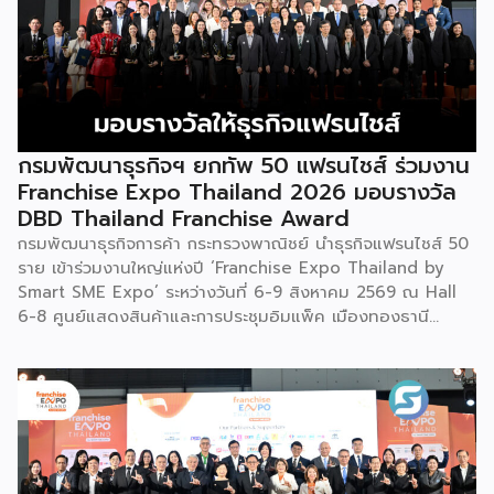
กรมพัฒนาธุรกิจฯ ยกทัพ 50 แฟรนไชส์ ร่วมงาน
Franchise Expo Thailand 2026 มอบรางวัล
DBD Thailand Franchise Award
กรมพัฒนาธุรกิจการค้า กระทรวงพาณิชย์ นำธุรกิจแฟรนไชส์ 50
ราย เข้าร่วมงานใหญ่แห่งปี ‘Franchise Expo Thailand by
Smart SME Expo’ ระหว่างวันที่ 6-9 สิงหาคม 2569 ณ Hall
6-8 ศูนย์แสดงสินค้าและการประชุมอิมแพ็ค เมืองทองธานี
พร้อมจัดพิธีมอบรางวัล DBD Thailand Franchise Award
2026 ให้แก่ผู้ประกอบธุรกิจแฟรนไชส์ที่อยู่ในการส่งเสริมสนับสนุน
ของกรมฯ นายพูนพงษ์ นัยนาภากรณ์ อธิบดีกรมพัฒนาธุรกิจ
การค้า กระทรวงพาณิชย์ เปิดเผยภายหลังเป็นประธานเปิดงาน
“งานแฟรนไชส์ เอ็กซ์โป ไทยแลนด์ บาย สมาร์ท เอสเอ็มอี เอ็กซ์
โป (Franchise Expo Thailand by Smart SME Expo)” ซึ่ง
เป็นงานแสดงธุรกิจแฟรนไชส์ชั้นนำที่จัดขึ้นโดย บริษัท พีเอ็มจี