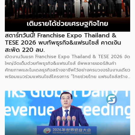
คอร์ปอเรชัน จำกัด เพื่อยกระดับศักยภาพของผู้ประกอบการและ
เจ้าของธุรกิจที่ต้องการขยายกิจการผ่านระบบแฟรนไชส์ […]
สตาร์ทวันนี้! Franchise Expo Thailand &
TESE 2026 พบทัพธุรกิจ&แฟรนไชส์ คาดเงิน
สะพัด 220 ลบ.
เปิดงานวันแรก Franchise Expo Thailand & TESE 2026 จัด
ใหญ่จัดเต็มด้วยทัพธุรกิจ&แฟรนไชส์ ซัพพลายเออร์สินค้า
ศักยภาพและโมเดลธุรกิจสร้างอาชีพไว้อย่างครบวงจรในงานเดียว
พร้อมแนวร่วมแฟรนไชส์โครงการ “ไทยช่วยไทย แฟรนไชส์สร้าง
อาชีพ พลัส” ที่รัฐช่วยจ่ายค่าแฟรนไชส์ 50% มาเสริมทัพในงาน
รวมกว่า 250 บูธ บนพื้นที่ 15,000 ตารางเมตร หวังเป็นทาง
เลือกสร้างรายได้เพิ่มและพยุงเศรษฐกิจไทยให้ฟื้นตัว เสิร์ฟครบ
จบในงานด้วยสินเชื่อ และทำเลทองทั่วประเทศ พร้อมเสวนาให้
ความรู้โดยผู้ทรงคุณวุฒิคับคั่ง และกิจกรรมเจรจาจับคู่ธุรกิจทั้งใน
และต่างประเทศ งานจัดต่อเนื่องระหว่างวันที่ 6-9 สิงหาคมนี้ ที่
ฮอลล์ 6-8 อิมแพ็คเมืองทองธานี คาดเม็ดเงินสะพัดในงานราว
220 ล้านบาท นายพูนพงษ์ นัยนาภากรณ์ อธิบดีกรมพัฒนา