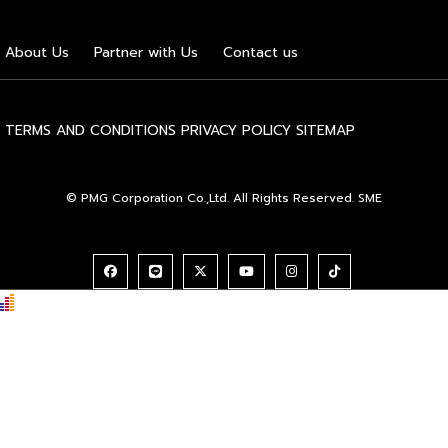
อุตสาหกรรมนมโลก อย่างเป็นทางการ ดร.ภาวิณี ชินะโชติ
ประธานบริหาร IUFoST กล่าวในพิธีเปิดว่า การมอบตำแหน่งดัง
About Us
Partner with Us
Contact us
กล่าวถือเป็นสัญญาณแห่งความสำเร็จที่สะท้อนความมุ่งมั่นทุ่มเท
ของเมืองฮูฮอตในการยกระดับอุตสาหกรรมนม พร้อมกล่าวเสริม
ว่า รางวัลอันทรงเกียรตินี้ยังมุ่งหวังให้เป็นแรงขับเคลื่อนแก่
องค์กรระดับแถวหน้าอย่าง Yili Group […]
TERMS AND CONDITIONS
PRIVACY POLICY
SITEMAP
© PMG Corporation Co.,Ltd. All Rights Reserved. SME