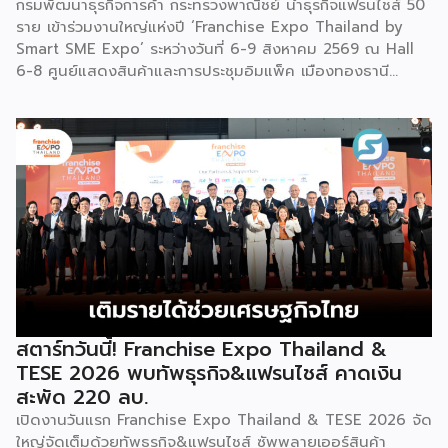
กรมพัฒนาธุรกิจการค้า กระทรวงพาณิชย์ นำธุรกิจแฟรนไชส์ 50
ราย เข้าร่วมงานใหญ่แห่งปี ‘Franchise Expo Thailand by
Smart SME Expo’ ระหว่างวันที่ 6-9 สิงหาคม 2569 ณ Hall
6-8 ศูนย์แสดงสินค้าและการประชุมอิมแพ็ค เมืองทองธานี
พร้อมจัดพิธีมอบรางวัล DBD Thailand Franchise Award
2026 ให้แก่ผู้ประกอบธุรกิจแฟรนไชส์ที่อยู่ในการส่งเสริมสนับสนุน
ของกรมฯ นายพูนพงษ์ นัยนาภากรณ์ อธิบดีกรมพัฒนาธุรกิจ
การค้า กระทรวงพาณิชย์ เปิดเผยภายหลังเป็นประธานเปิดงาน
“งานแฟรนไชส์ เอ็กซ์โป ไทยแลนด์ บาย สมาร์ท เอสเอ็มอี เอ็กซ์
โป (Franchise Expo Thailand by Smart SME Expo)” ซึ่ง
เป็นงานแสดงธุรกิจแฟรนไชส์ชั้นนำที่จัดขึ้นโดย บริษัท พีเอ็มจี
คอร์ปอเรชัน จำกัด เพื่อยกระดับศักยภาพของผู้ประกอบการและ
เจ้าของธุรกิจที่ต้องการขยายกิจการผ่านระบบแฟรนไชส์ […]
สตาร์ทวันนี้! Franchise Expo Thailand &
TESE 2026 พบทัพธุรกิจ&แฟรนไชส์ คาดเงิน
สะพัด 220 ลบ.
เปิดงานวันแรก Franchise Expo Thailand & TESE 2026 จัด
ใหญ่จัดเต็มด้วยทัพธุรกิจ&แฟรนไชส์ ซัพพลายเออร์สินค้า