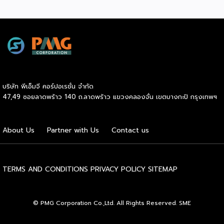
สู่เกณฑ์มาตรฐานคุณภาพการบริหารจัดการธุรกิจแฟรนไชส์
(Franchise Standard) มุ่งเป้าบ่มเพาะศักยภาพผู้ประกอบการราย
ใหม่ พร้อมการันตีคุณภาพมาตรฐานเพื่อสร้างความเชี่ยวชาญและ
ความน่าเชื่อถือในตลาดโลก นายพูนพงษ์ นัยนาภากรณ์ อธิบดี
กรมพัฒนาธุรกิจการค้า กระทรวงพาณิชย์ เปิดเผยภายหลังเป็น
ประธานมอบประกาศนียบัตรแก่ผู้ประกอบการแฟรนไชส์ใน 2
กิจกรรมว่า “ขอแสดงความยินดีกับทุกกิจการที่ได้รับ
ประกาศนียบัตรในวันนี้ (วันพุธที่ 15 กรกฎาคม 2569) โดย
บริษัท พีเอ็มจี คอร์ปอเรชั่น จำกัด
กิจกรรมแรกเป็นการอบรมหลักสูตรการบริหารจัดการธุรกิจแฟรน
47,49 ซอยลาดพร้าว 140 ถ.ลาดพร้าว แขวงคลองจั่น เขตบางกะปิ กรุงเทพฯ
ไชส์ (DBD Franchise Program: DBD-FP) รุ่นที่ 29 ซึ่งเป็น
หลักสูตรระยะยาวที่จัดขึ้นตั้งแต่วันที่ 3 ธันวาคม 2568 – วันที่ 2
เมษายน 2569 รวม 23 วัน โดยได้รับเกียรติจากวิทยากรผู้ทรง
About Us
Partner with Us
Contact us
คุณวุฒิจากภาครัฐ ภาคเอกชน และสถาบันการศึกษา ที่มาร่วมบ่ม
เพาะความรู้เชิงปฏิบัติการให้แก่ผู้ประกอบธุรกิจแฟรนไชส์อย่างเข้ม
ข้นรวม […]
TERMS AND CONDITIONS
PRIVACY POLICY
SITEMAP
© PMG Corporation Co.,Ltd. All Rights Reserved. SME