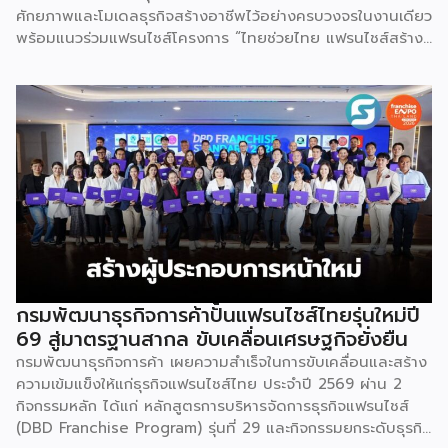
ศักยภาพและโมเดลธุรกิจสร้างอาชีพไว้อย่างครบวงจรในงานเดียว
พร้อมแนวร่วมแฟรนไชส์โครงการ “ไทยช่วยไทย แฟรนไชส์สร้าง
อาชีพ พลัส” ที่รัฐช่วยจ่ายค่าแฟรนไชส์ 50% มาเสริมทัพในงาน
รวมกว่า 250 บูธ บนพื้นที่ 15,000 ตารางเมตร หวังเป็นทาง
เลือกสร้างรายได้เพิ่มและพยุงเศรษฐกิจไทยให้ฟื้นตัว เสิร์ฟครบ
จบในงานด้วยสินเชื่อ และทำเลทองทั่วประเทศ พร้อมเสวนาให้
ความรู้โดยผู้ทรงคุณวุฒิคับคั่ง และกิจกรรมเจรจาจับคู่ธุรกิจทั้งใน
และต่างประเทศ งานจัดต่อเนื่องระหว่างวันที่ 6-9 สิงหาคมนี้ ที่
ฮอลล์ 6-8 อิมแพ็คเมืองทองธานี คาดเม็ดเงินสะพัดในงานราว
220 ล้านบาท นายพูนพงษ์ นัยนาภากรณ์ อธิบดีกรมพัฒนา
ธุรกิจการค้า กระทรวงพาณิชย์ กล่าวว่า งาน ” Franchise Expo
Thailand & Thailand E-Commerce Selection Expo
(TESE 2026) เป็นเวทีแสดงธุรกิจแฟรนไชส์และโซลูชั่นส์แบบครบ
วงจร […]
กรมพัฒนาธุรกิจการค้าปั้นแฟรนไชส์ไทยรุ่นใหม่ปี
69 สู่มาตรฐานสากล ขับเคลื่อนเศรษฐกิจยั่งยืน
กรมพัฒนาธุรกิจการค้า เผยความสำเร็จในการขับเคลื่อนและสร้าง
ความเข้มแข็งให้แก่ธุรกิจแฟรนไชส์ไทย ประจำปี 2569 ผ่าน 2
กิจกรรมหลัก ได้แก่ หลักสูตรการบริหารจัดการธุรกิจแฟรนไชส์
(DBD Franchise Program) รุ่นที่ 29 และกิจกรรมยกระดับธุรกิจ