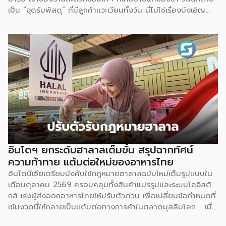
เป็นรองเพียงเยอรมนีที่มีสัดส่วนร้อยละ 12.1 เท่านั้น […]
เป็น “จุดรับพัสดุ” ที่มีลูกค้าแวะเวียนทั้งวัน นี่ไม่ใช่เรื่องบังเอิญ
แต่คือผลพวงตรงจากพฤติกรรมผู้บริโภคยุคใหม่ที่เปลี่ยนไปอย่าง
สิ้นเชิง สิ่งนี้กำลังเป็นเทรนด์ที่พฤติกรรมผู้บริโภคได้
เปลี่ยนแปลงไปจากเดิม ด้วยความสะดวกสบายของเทคโนโลยี
ทำให้มีช่องทางการซื้อสินค้าผ่านออนไลน์เข้ามาเป็นตัวเลือกในการ
สั่งซื้อสินค้าในยุคปัจจุบัน โดยตลาดอีคอมเมิร์ซไทยปี 2569 คาด
ว่าจะมีมูลค่าราว 1.15 ล้านล้านบาท เติบโตประมาณ 7% จากปี
ก่อนหน้า และคิดเป็นสัดส่วนใกล้ 30% ของตลาดค้าปลีกทั้งหมด
ตัวเลขนี้สะท้อนว่าการซื้อของออนไลน์ไม่ใช่ทางเลือกรองอีกต่อ
ไป แต่กลายเป็นพฤติกรรมหลักของผู้บริโภคไทย ผลลัพธ์คือ
“จุดรับ-ส่งพัสดุ” กลายเป็นโครงสร้างพื้นฐานเล็กๆ ที่แทรกอยู่ใน
ทุกชุมชน และเป็นธุรกิจที่ความต้องการวิ่งตามหลังพฤติกรรมผู้
บริโภคแบบไม่มีทีท่าจะหยุด จุดที่ทำให้ธุรกิจนี้ต่างจากธุรกิจ
อินโดฯ ยกระดับฮาลาลเต็มขั้น สรุปฉากทัศน์
SME อื่น คือมันไม่จำเป็นต้อง “ทิ้งงานประจำ” มาทำเต็มตัว
ความท้าทาย แต้มต่อใหม่ของอาหารไทย
เจ้าของร้านชำ ร้านซักรีด หรือแม้แต่บ้านที่มีพื้นที่หน้าบ้านว่าง
อินโดนีเซียเตรียมบังคับใช้กฎหมายฮาลาลฉบับใหม่เต็มรูปแบบใน
สามารถเพิ่มบริการรับ-ส่งพัสดุเป็น “ธุรกิจเสริม” ควบคู่กับกิจการ
เดือนตุลาคม 2569 ครอบคลุมทั้งสินค้าแปรรูปและระบบโลจิสติ
เดิมได้ทันที โดยไม่ต้องเปลี่ยนโมเดลธุรกิจทั้งหมด จุดขาย
กส์ เร่งผู้ส่งออกอาหารไทยให้ปรับตัวด่วน เพื่อเปลี่ยนข้อกำหนดที่
ของโมเดลนี้คือการเป็น Cross-traffic Strategy คนที่มารับ-ส่ง
เข้มงวดนี้ให้กลายเป็นแต้มต่อทางการค้าในตลาดมุสลิมโลก เมื่อ
พัสดุ […]
ตลาดมุสลิมที่ใหญ่ที่สุดในโลกอย่างอินโดนีเซีย เริ่มนับถอยหลังสู่