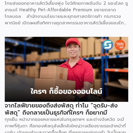
ไทยส่งออกอาหารสัตว์เลี้ยงพุ่ง โชว์ศักยภาพอันดับ 2 ของโลก ชู
เทรนด์ Healthy Pet-Affordable Premium ขยายตลาด
โกลบอล สำนักงานนโยบายและยุทธศาสตร์การค้า กระทรวง
พาณิชย์ เปิดเผยถึงทิศทางอุตสาหกรรมอาหารสัตว์เลี้ยงของไทย
ว่า ยังคงมีแนวโน้มขยายตัวอย่างต่อเนื่อง และเป็นหนึ่งในสินค้า
เกษตรแปรรูปมูลค่าสูงที่มีศักยภาพโดดเด่นในตลาดโลก ปัจจัยขับ
เคลื่อนสำคัญมาจากพฤติกรรมผู้บริโภคทั่วโลกที่ให้ความสำคัญกับ
การดูแลสัตว์เลี้ยงเสมือนสมาชิกในครอบครัว (Pet
Humanization) ส่งผลให้ความต้องการอาหารสัตว์เลี้ยงที่มี
คุณภาพ ปลอดภัย มีคุณค่าทางโภชนาการสูง และตอบโจทย์
สุขภาพเฉพาะด้านเพิ่มสูงขึ้นตามไปด้วย ความแข็งแกร่งของ
อุตสาหกรรมนี้สะท้อนผ่านตัวเลขการส่งออกอย่างชัดเจน โดยในปี
2568 ไทยส่งออกอาหารสัตว์เลี้ยงมูลค่ารวมสูงถึง 3,276.26
ล้านเหรียญสหรัฐ (ประมาณ 107,470 ล้านบาท) ขยายตัวร้อยละ
8.15 จากปี 2567 ที่มีมูลค่า 3,029.42 ล้านเหรียญสหรัฐ
(106,391 ล้านบาท) ตัวเลขดังกล่าวตอกย้ำความสามารถของไทย
จากไลฟ์ขายของถึงส่งพัสดุ ทำไม “จุดรับ-ส่ง
ในการรักษาฐานการส่งออกในตลาดโลก แม้จะต้องเผชิญภาวะ
พัสดุ” ถึงกลายเป็นธุรกิจที่ใครๆ ก็อยากมี
เศรษฐกิจโลกชะลอตัวและแรงกดดันด้านค่าครองชีพ ส่งผลให้ในปี
ทุกเย็น หน้าปากซอยหลายแห่งในกรุงเทพฯ และต่างจังหวัด จะมี
2568 ไทยยังคงครองตำแหน่งผู้ส่งออกอาหารสัตว์เลี้ยงอันดับ 2
ภาพที่คุ้นตา คือกองพัสดุลังเล็กลังใหญ่วางเรียงรายรอเจ้าหน้าที่
ของโลก ด้วยสัดส่วนร้อยละ 10.2 ของมูลค่าการส่งออกทั่วโลก
มารับ เจ้าของร้านสะดวกซื้อเล็กๆ ที่เคยขายแค่ของชำ วันนี้กลาย