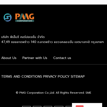
การบังคับใช้กฎหมาย Halal Product Assurance (Law No.
33/2014) อย่างเต็มรูปแบบภายใต้การกำกับของสำนักงานประกัน
ผลิตภัณฑ์ฮาลาล (BPJPH) ในวันที่ 17 ตุลาคม 2569 ยุคสมัย
แห่งการผ่อนผันกำลังจะสิ้นสุดลง ข้อกำหนดใหม่นี้ไม่เพียงแต่
ขยายขอบเขตการรับรองฮาลาลครอบคลุมอาหาร และเครื่องดื่ม
ทุกชนิดที่จำหน่ายในประเทศ แต่ยังรวมไปถึงระบบโลจิสติกส์ฮา
ลาลทั้งห่วงโซ่อุปทาน เรื่องที่เกิดขึ้นถือเป็นการส่งสัญญาณ
บริษัท พีเอ็มจี คอร์ปอเรชั่น จำกัด
เตือนครั้งสำคัญจากกระทรวงพาณิชย์ โดยสำนักงานนโยบายและ
47,49 ซอยลาดพร้าว 140 ถ.ลาดพร้าว แขวงคลองจั่น เขตบางกะปิ กรุงเทพฯ
ยุทธศาสตร์การค้า (สนค.) ที่ระบุว่าผู้ประกอบการส่งออกไทย
จำเป็นต้องเร่งปรับตัวอย่างเข้มข้นและรวดเร็ว เพื่อเปลี่ยนแรง
กดดันจากมาตรการที่เข้มงวดให้กลายเป็นแต้มต่อทางการค้าในเวที
About Us
Partner with Us
Contact us
ระดับโลก อินโดนีเซียจัดเป็นหนึ่งในตลาดส่งออกยุทธศาสตร์ที่
สำคัญของไทย โดยเฉพาะสินค้าในกลุ่มเกษตรกรรมและ
อุตสาหกรรมเกษตรซึ่งคิดเป็นมูลค่ามหาศาลจากมูลค่าการส่งออก
รวม ทว่าข้อกำหนดใหม่นี้กำลังเข้ามาชะลอหรือคัดกรองสินค้า
TERMS AND CONDITIONS
PRIVACY POLICY
SITEMAP
หลายประเภทอย่างละเอียด จุดสำคัญของมาตรการอยู่ที่การ
จำแนกความแตกต่างระหว่าง “กลุ่มสินค้าที่ต้องรับรองฮาลาล”
กับ “กลุ่มสินค้าที่ได้รับการยกเว้น (Halal Positive List)” อย่าง
© PMG Corporation Co.,Ltd. All Rights Reserved. SME
ชัดเจน โดยสินค้าเกษตรปฐมภูมิที่จะได้รับการยกเว้น จะต้องเป็น
สินค้าที่เป็นฮาลาลตามธรรมชาติและไร้สารเจือปนโดยสิ้นเชิง แต่
หากสินค้าเหล่านั้นผ่านกระบวนการแปรรูป มีการปรุงแต่ง เติมซอส